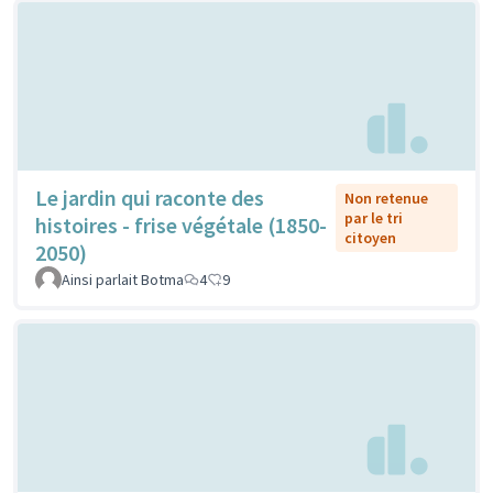
Le jardin qui raconte des
Non retenue
par le tri
histoires - frise végétale (1850-
citoyen
2050)
Ainsi parlait Botma
4
9