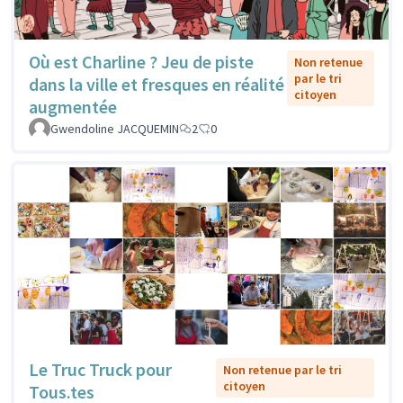
Où est Charline ? Jeu de piste
Non retenue
par le tri
dans la ville et fresques en réalité
citoyen
augmentée
Gwendoline JACQUEMIN
2
0
Le Truc Truck pour
Non retenue par le tri
citoyen
Tous.tes