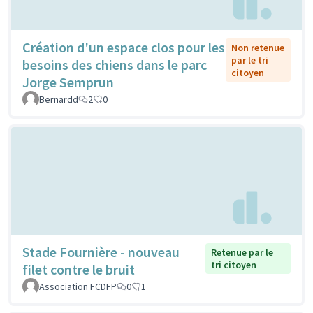
Création d'un espace clos pour les
Non retenue
par le tri
besoins des chiens dans le parc
citoyen
Jorge Semprun
Bernardd
2
0
Stade Fournière - nouveau
Retenue par le
tri citoyen
filet contre le bruit
Association FCDFP
0
1