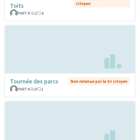
citoyen
Toits
PART K
2
4
Tournée des parcs
Non retenue par le tri citoyen
PART K
0
1