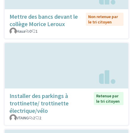
Mettre des bancs devant le
Non retenue par
le tri citoyen
collège Morice Leroux
Haua
0
1
Installer des parkings à
Retenue par
le tri citoyen
trottinette/ trottinette
électrique/vélo
VTAING
2
2