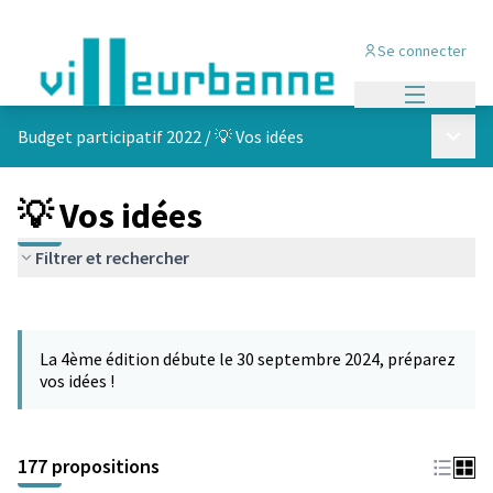
Se connecter
Menu princi
Menu p
Budget participatif 2022
/
💡 Vos idées
💡 Vos idées
Filtrer et rechercher
Passer la carte
Leaflet
|
©
OpenStreetMap
contributors
L'élément suivant est une carte qui présente les éléments de cet
+
La 4ème édition débute le 30 septembre 2024, préparez
−
vos idées !
177 propositions