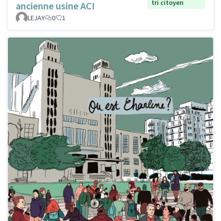
tri citoyen
ancienne usine ACI
LEJAY
0
1