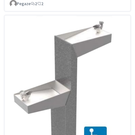
Pegaze
2
2