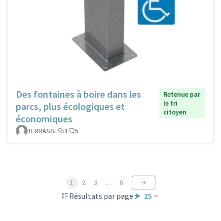
Des fontaines à boire dans les
Retenue par
le tri
parcs, plus écologiques et
citoyen
économiques
TERRASSE
1
5
1
2
3
…
8
Résultats par page :
25