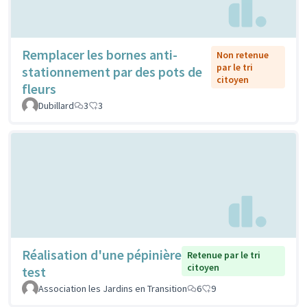
Remplacer les bornes anti-
Non retenue
par le tri
stationnement par des pots de
citoyen
fleurs
Dubillard
3
3
Réalisation d'une pépinière
Retenue par le tri
citoyen
test
Association les Jardins en Transition
6
9