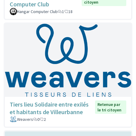
citoyen
Computer Club
Hangar Computer Club
1
18
Tiers lieu Solidaire entre exilés
Retenue par
le tri citoyen
et habitants de Villeurbanne
Weavers
0
2