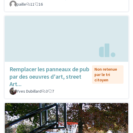
paille
11
16
Remplacer les panneaux de pub
Non retenue
par le tri
par des oeuvres d'art, street
citoyen
Art...
Yves Dubillard
3
7