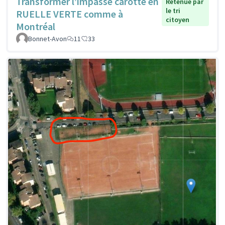
Transformer l’impasse carotte en
Retenue par
le tri
RUELLE VERTE comme à
citoyen
Montréal
Bonnet-Avon
11
33