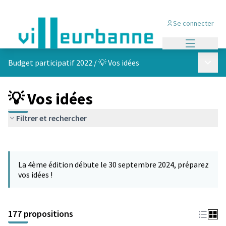
Se connecter
Menu princi
Menu p
Budget participatif 2022
/
💡 Vos idées
💡 Vos idées
Filtrer et rechercher
Passer la carte
Leaflet
|
©
OpenStreetMap
contributors
L'élément suivant est une carte qui présente les éléments de cet
+
La 4ème édition débute le 30 septembre 2024, préparez
−
vos idées !
177 propositions