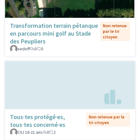
Transformation terrain pétanque
Non retenue
par le tri
en parcours mini golf au Stade
citoyen
des Peupliers
sedoff
0
0
Tous·tes protégé·es,
Non retenue par le
tri citoyen
tous·tes concerné·es
CVJ 16-21 ans
0
2