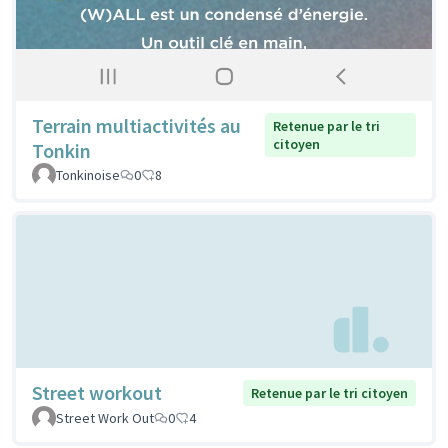
Terrain multiactivités au
Retenue par le tri
citoyen
Tonkin
Tonkinoise
0
8
Street workout
Retenue par le tri citoyen
Street Work Out
0
4