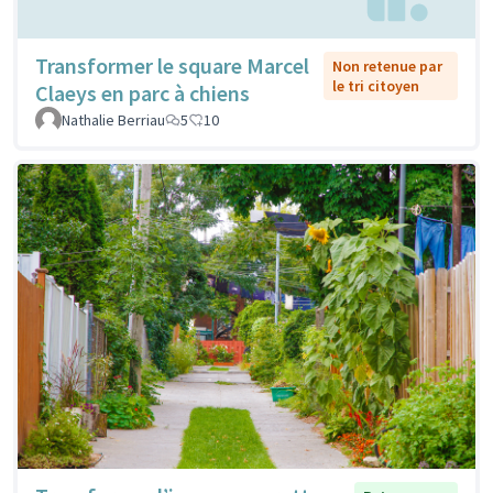
Transformer le square Marcel
Non retenue par
le tri citoyen
Claeys en parc à chiens
Nathalie Berriau
5
10