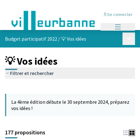
Se connecter
Menu princi
Menu p
Budget participatif 2022
/
💡 Vos idées
💡 Vos idées
Filtrer et rechercher
Passer la carte
Leaflet
|
©
OpenStreetMap
contributors
L'élément suivant est une carte qui présente les éléments de cet
+
La 4ème édition débute le 30 septembre 2024, préparez
−
vos idées !
177 propositions