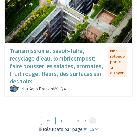
Transmission et savoir-faire,
Non
retenue
recyclage d'eau, lombricompost;
par le
faire pousser les salades, aromates,
tri
fruit rouge, fleurs, des surfaces sur
citoyen
des toits.
Barba Kaps-Potakin
1
4
1
…
6
7
8
Résultats par page :
25