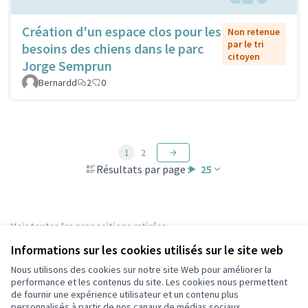
Création d'un espace clos pour les
Non retenue
par le tri
besoins des chiens dans le parc
citoyen
Jorge Semprun
Bernardd
2
0
1
2
Résultats par page :
25
Voir toutes les propositions retirées
Informations sur les cookies utilisés sur le site web
Nous utilisons des cookies sur notre site Web pour améliorer la
Conditions d'utilisation
performance et les contenus du site. Les cookies nous permettent
Paramètres des cookies
de fournir une expérience utilisateur et un contenu plus
Participez Villeurbanne sur X
Participez Villeurbanne sur Facebook
Participez Villeurbanne sur Instagram
Participez Villeurbanne sur YouTube
personnalisés à partir de nos canaux de médias sociaux.