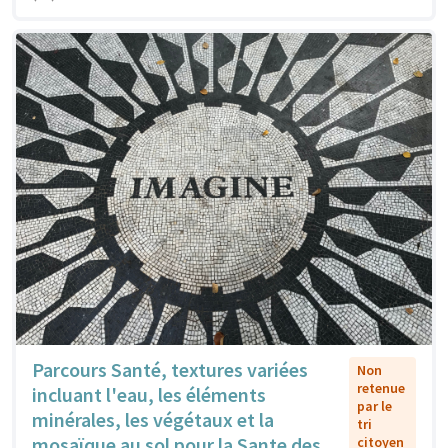
Parcours Santé, textures variées
Non
retenue
incluant l'eau, les éléments
par le
minérales, les végétaux et la
tri
mosaïque au sol pour la Sante des
citoyen