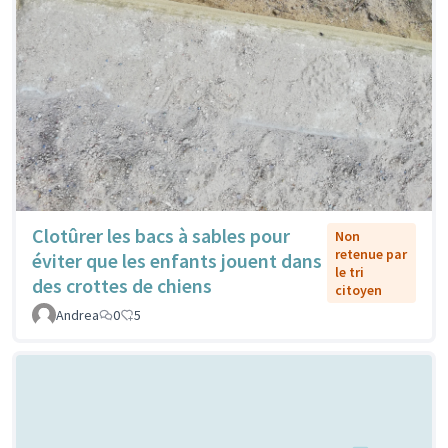
Clotûrer les bacs à sables pour
Non
retenue par
éviter que les enfants jouent dans
le tri
des crottes de chiens
citoyen
Andrea
0
5