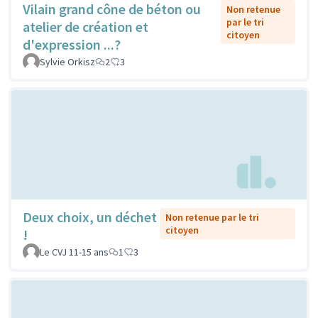
Vilain grand cône de béton ou
Non retenue
par le tri
atelier de création et
citoyen
d'expression ...?
Sylvie Orkisz
2
3
Deux choix, un déchet
Non retenue par le tri
citoyen
!
Le CVJ 11-15 ans
1
3