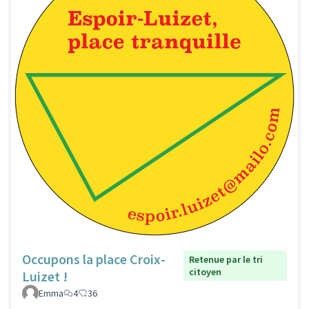
Occupons la place Croix-
Retenue par le tri
citoyen
Luizet !
Emma
4
36