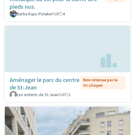
pieds nus.
Barba Kaps-Potakin
0
4
Aménager le parc du centre
Non retenue par le
tri citoyen
de St-Jean
Les enfants de St Jean
0
1