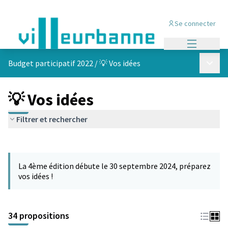
Se connecter
Menu princi
Menu p
Budget participatif 2022
/
💡 Vos idées
💡 Vos idées
Filtrer et rechercher
Passer la carte
Leaflet
|
©
OpenStreetMap
contributors
L'élément suivant est une carte qui présente les éléments de cet
+
La 4ème édition débute le 30 septembre 2024, préparez
−
vos idées !
34 propositions