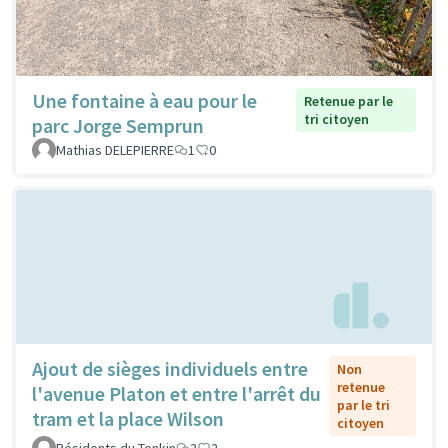
Une fontaine à eau pour le
Retenue par le
tri citoyen
parc Jorge Semprun
Mathias DELEPIERRE
1
0
Ajout de sièges individuels entre
Non
retenue
l'avenue Platon et entre l'arrêt du
par le tri
tram et la place Wilson
citoyen
Résidents du Tonkin
2
2