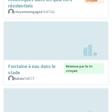
citoyen
résidentiels
citoyenneengagee
3
11
Fontaine à eau dans le
Retenue par le tri
citoyen
stade
Bakala
0
7