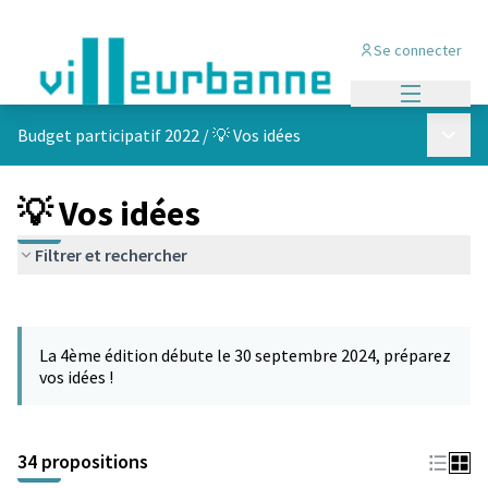
Se connecter
Menu princi
Menu p
Budget participatif 2022
/
💡 Vos idées
💡 Vos idées
Filtrer et rechercher
Passer la carte
Leaflet
|
©
OpenStreetMap
contributors
L'élément suivant est une carte qui présente les éléments de cet
+
La 4ème édition débute le 30 septembre 2024, préparez
−
vos idées !
34 propositions