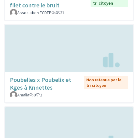
tri citoyen
filet contre le bruit
Association FCDFP
0
1
Poubelles x Poubelix et
Non retenue par le
tri citoyen
Kges à Knnettes
Amalia
0
2