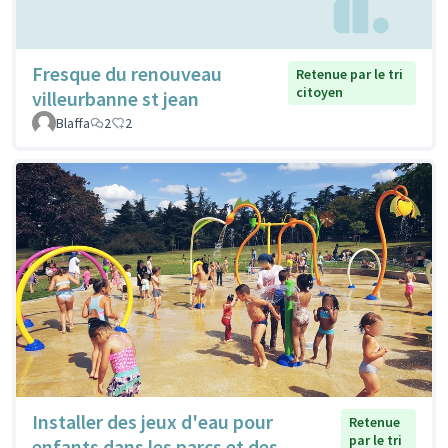
Fresque du renouveau
Retenue par le tri
citoyen
villeurbanne st jean
Blaffa
2
2
Installer des jeux d'eau pour
Retenue
par le tri
enfants dans les parcs et des