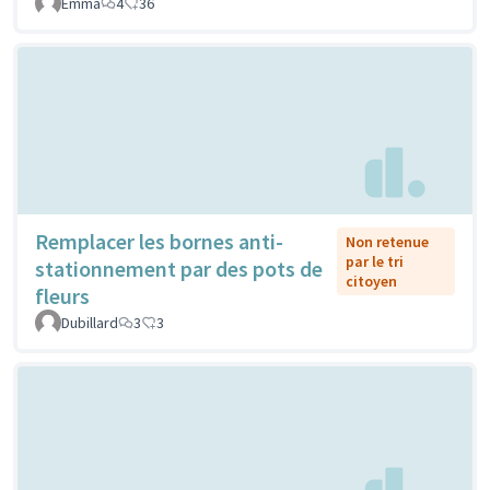
Emma
4
36
Remplacer les bornes anti-
Non retenue
par le tri
stationnement par des pots de
citoyen
fleurs
Dubillard
3
3