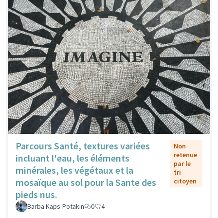
Parcours Santé, textures variées
Non
retenue
incluant l'eau, les éléments
par le
minérales, les végétaux et la
tri
mosaïque au sol pour la Sante des
citoyen
pieds nus.
Barba Kaps-Potakin
0
4