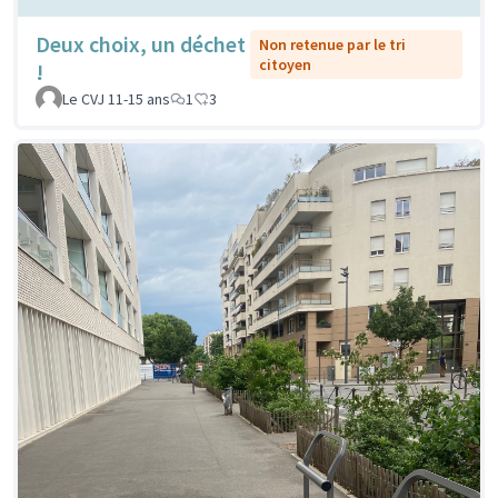
Deux choix, un déchet
Non retenue par le tri
citoyen
!
Le CVJ 11-15 ans
1
3