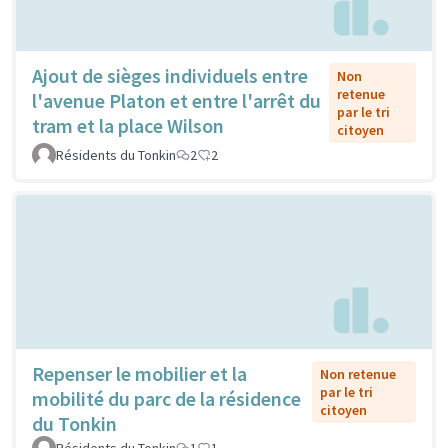
Ajout de sièges individuels entre
Non
retenue
l'avenue Platon et entre l'arrêt du
par le tri
tram et la place Wilson
citoyen
Résidents du Tonkin
2
2
Repenser le mobilier et la
Non retenue
par le tri
mobilité du parc de la résidence
citoyen
du Tonkin
Résidents du Tonkin
1
1