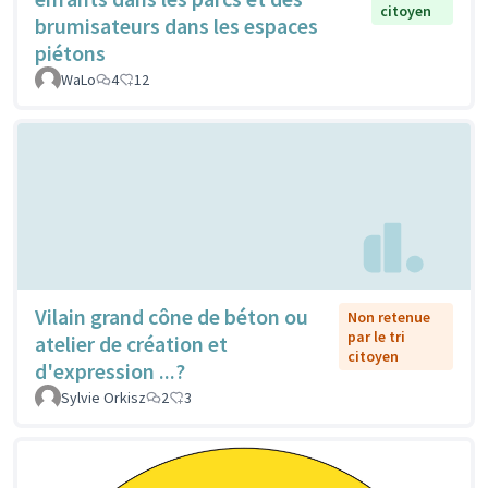
citoyen
brumisateurs dans les espaces
piétons
WaLo
4
12
Vilain grand cône de béton ou
Non retenue
par le tri
atelier de création et
citoyen
d'expression ...?
Sylvie Orkisz
2
3