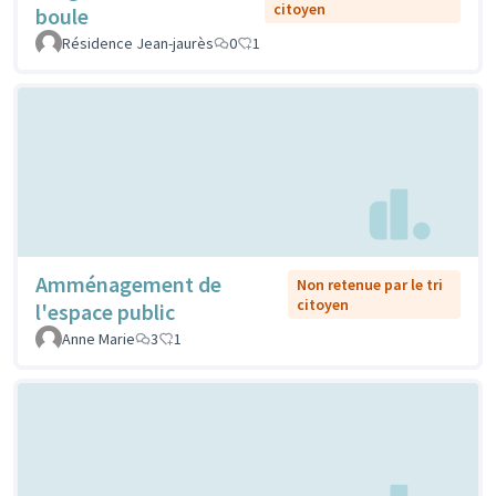
citoyen
boule
Résidence Jean-jaurès
0
1
Amménagement de
Non retenue par le tri
citoyen
l'espace public
Anne Marie
3
1