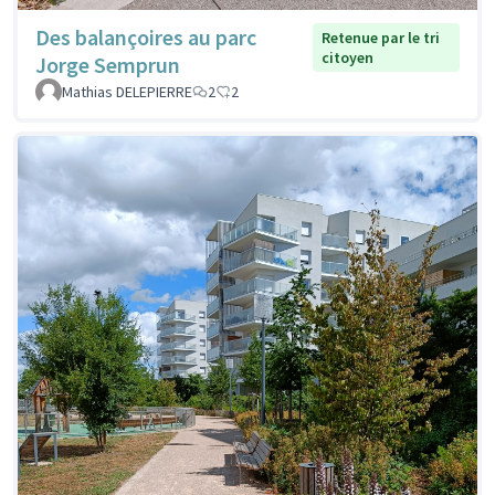
Des balançoires au parc
Retenue par le tri
citoyen
Jorge Semprun
Mathias DELEPIERRE
2
2