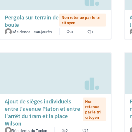
Pergola sur terrain de
Non retenue par le tri
citoyen
boule
Résidence Jean-jaurès
0
1
Ajout de sièges individuels
Non
retenue
entre l'avenue Platon et entre
par le tri
l'arrêt du tram et la place
citoyen
Wilson
Résidents du Tonkin
2
2