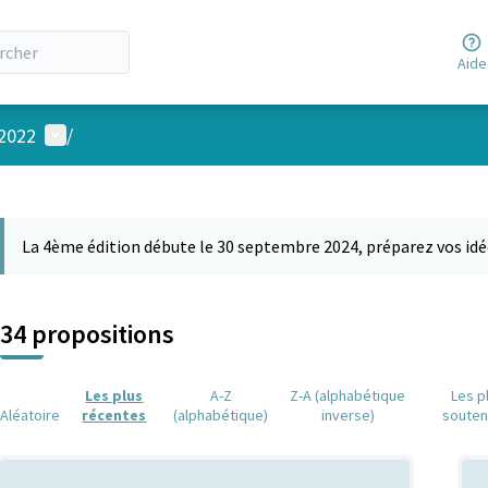
Aide
Menu utilisateur
 2022
/
 la carte
 suivant est une carte qui présente les éléments de cette page comm
La 4ème édition débute le 30 septembre 2024, préparez vos idé
34 propositions
Les plus
A-Z
Z-A (alphabétique
Les p
Aléatoire
récentes
(alphabétique)
inverse)
soute