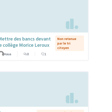
Mettre des bancs devant
Non retenue
par le tri
le collège Morice Leroux
citoyen
Haua
0
1