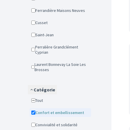
Ferrandière Maisons Neuves
Cusset
Saint-Jean
Perralière Grandclément
Cyprian
Laurent Bonnevay La Soie Les
Brosses
Catégorie
Tout
Confort et embellissement
Convivialité et solidarité