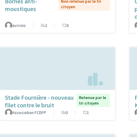
Bornes anti-
Non retenue par le tri
citoyen
moustiques
avcrois
2
6
Stade Fournière - nouveau
Retenue par le
tri citoyen
filet contre le bruit
Association FCDFP
0
1