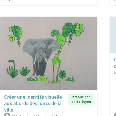
Créer une identité visuelle
Retenue par
le tri citoyen
aux abords des parcs de la
ville
Fredys
4
1