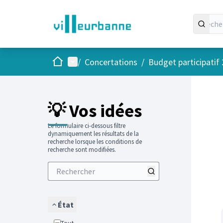
Accueil
Menu principal
/
Concertations
/
Budget participatif
Passer
L'élément
+
−
💡 Vos idées
Le formulaire ci-dessous filtre
dynamiquement les résultats de la
recherche lorsque les conditions de
recherche sont modifiées.
État