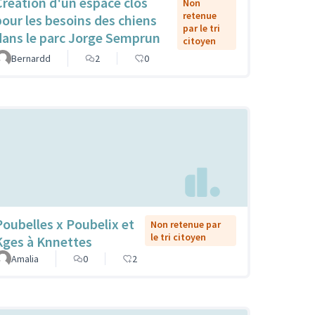
Création d'un espace clos
Non
retenue
pour les besoins des chiens
par le tri
dans le parc Jorge Semprun
citoyen
Bernardd
2
0
Poubelles x Poubelix et
Non retenue par
le tri citoyen
Kges à Knnettes
Amalia
0
2