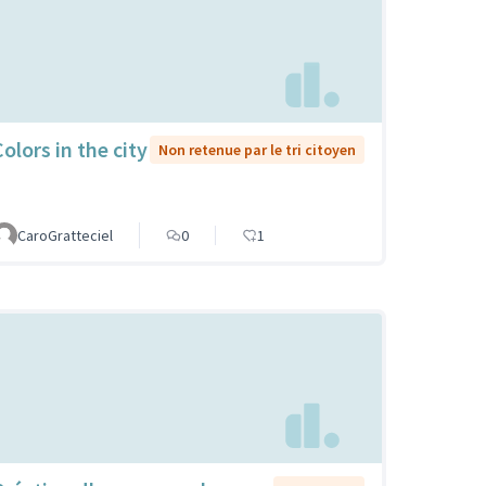
olors in the city
Non retenue par le tri citoyen
CaroGratteciel
0
1