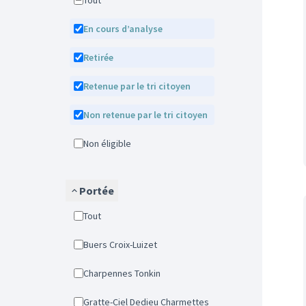
Tout
En cours d’analyse
Retirée
Retenue par le tri citoyen
Non retenue par le tri citoyen
Non éligible
Portée
Tout
Buers Croix-Luizet
Charpennes Tonkin
Gratte-Ciel Dedieu Charmettes