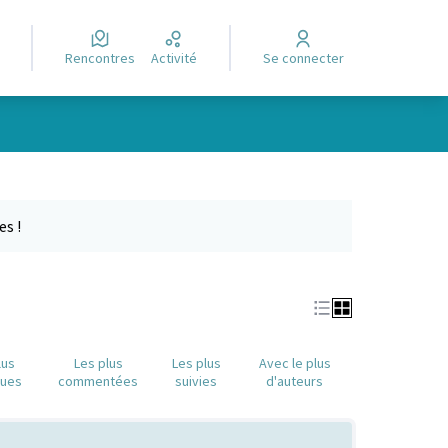
Rencontres
Activité
Se connecter
Leaflet
|
©
OpenStreetMap
contributors
e des points de carte. L'élément peut être utilisé avec un lecteur
es !
lus
Les plus
Les plus
Avec le plus
nues
commentées
suivies
d'auteurs