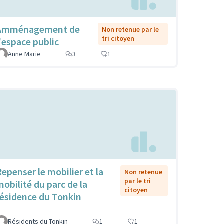
Amménagement de
Non retenue par le
tri citoyen
l'espace public
Anne Marie
3
1
Repenser le mobilier et la
Non retenue
par le tri
mobilité du parc de la
citoyen
résidence du Tonkin
Résidents du Tonkin
1
1