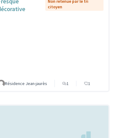
Fresque
Non retenue par le tri
citoyen
décorative
Résidence Jean-jaurès
1
1