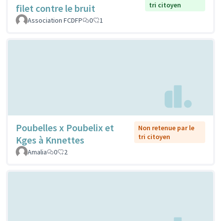
tri citoyen
filet contre le bruit
Association FCDFP
0
1
Poubelles x Poubelix et
Non retenue par le
tri citoyen
Kges à Knnettes
Amalia
0
2