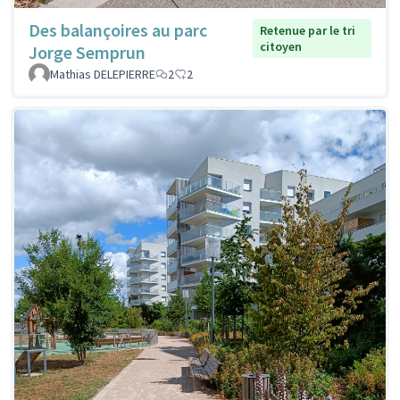
Des balançoires au parc
Retenue par le tri
citoyen
Jorge Semprun
Mathias DELEPIERRE
2
2