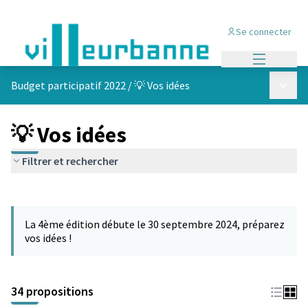
Se connecter
Menu princi
Menu p
Budget participatif 2022
/
💡 Vos idées
💡 Vos idées
Filtrer et rechercher
Passer la carte
Leaflet
|
©
OpenStreetMap
contributors
L'élément suivant est une carte qui présente les éléments de cet
+
La 4ème édition débute le 30 septembre 2024, préparez
−
vos idées !
34 propositions