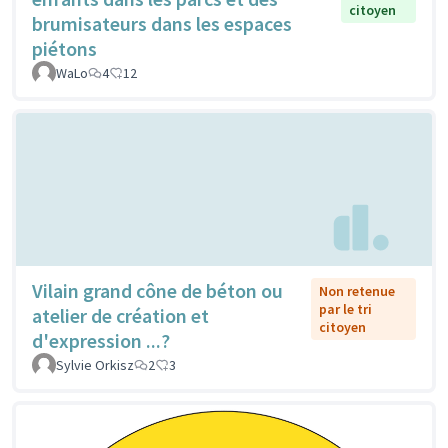
citoyen
brumisateurs dans les espaces
piétons
WaLo
4
12
Vilain grand cône de béton ou
Non retenue
par le tri
atelier de création et
citoyen
d'expression ...?
Sylvie Orkisz
2
3