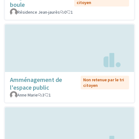
citoyen
boule
Résidence Jean-jaurès
0
1
Amménagement de
Non retenue par le tri
citoyen
l'espace public
Anne Marie
3
1