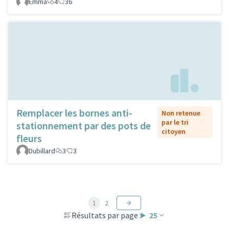
Emma
4
36
Remplacer les bornes anti-
Non retenue
par le tri
stationnement par des pots de
citoyen
fleurs
Dubillard
3
3
1
2
Résultats par page :
25