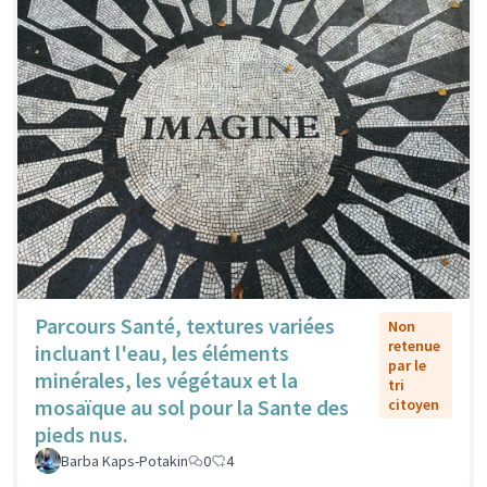
Parcours Santé, textures variées
Non
retenue
incluant l'eau, les éléments
par le
minérales, les végétaux et la
tri
mosaïque au sol pour la Sante des
citoyen
pieds nus.
Barba Kaps-Potakin
0
4