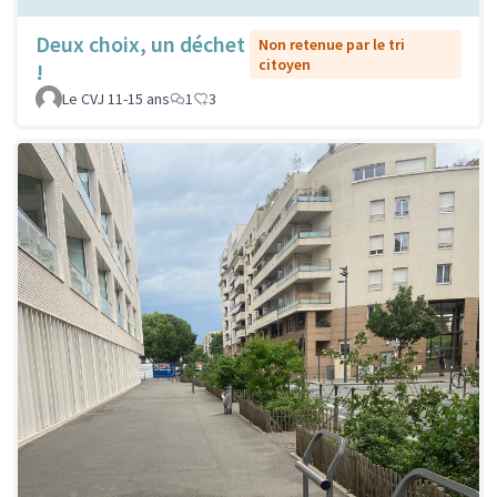
Deux choix, un déchet
Non retenue par le tri
citoyen
!
Le CVJ 11-15 ans
1
3