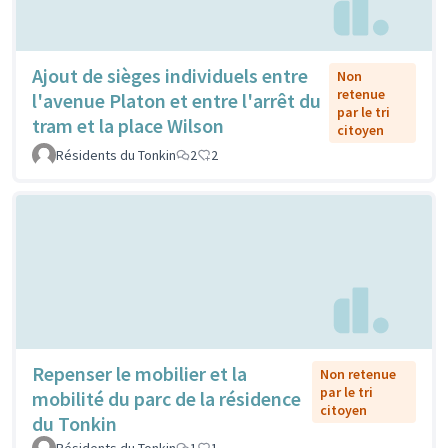
Ajout de sièges individuels entre
Non
retenue
l'avenue Platon et entre l'arrêt du
par le tri
tram et la place Wilson
citoyen
Résidents du Tonkin
2
2
Repenser le mobilier et la
Non retenue
par le tri
mobilité du parc de la résidence
citoyen
du Tonkin
Résidents du Tonkin
1
1