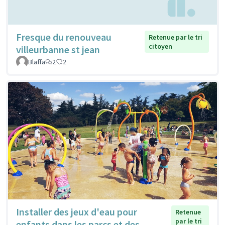
Fresque du renouveau
Retenue par le tri
citoyen
villeurbanne st jean
Blaffa
2
2
Installer des jeux d'eau pour
Retenue
par le tri
enfants dans les parcs et des