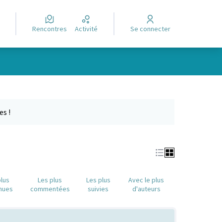
Rencontres
Activité
Se connecter
Leaflet
|
©
OpenStreetMap
contributors
e des points de carte. L'élément peut être utilisé avec un lecteur
es !
plus
Les plus
Les plus
Avec le plus
nues
commentées
suivies
d'auteurs