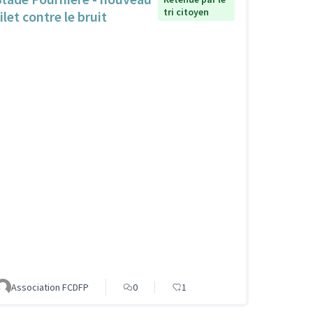
tri citoyen
ilet contre le bruit
Association FCDFP
0
1