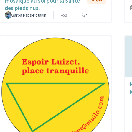
mosaïque au sol pour la Sante
des pieds nus.
Barba Kaps-Potakin
0
4