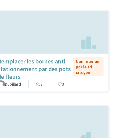
Remplacer les bornes anti-
Non retenue
par le tri
stationnement par des pots
citoyen
de fleurs
Dubillard
3
3