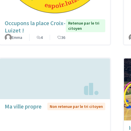
Occupons la place Croix-
Retenue par le tri
citoyen
Luizet !
Emma
4
36
Ma ville propre
Non retenue par le tri citoyen