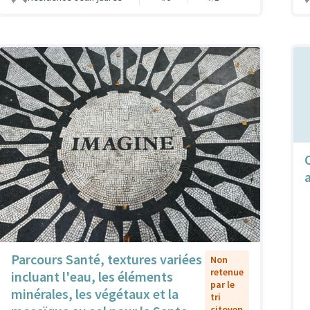
Parcours Santé, textures variées
Non
retenue
incluant l'eau, les éléments
par le
minérales, les végétaux et la
tri
citoyen