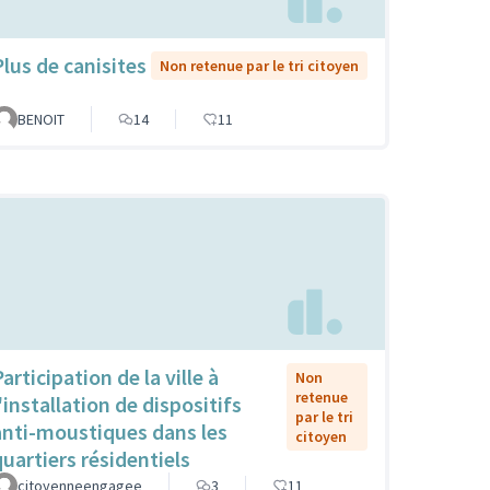
Plus de canisites
Non retenue par le tri citoyen
BENOIT
14
11
articipation de la ville à
Non
retenue
'installation de dispositifs
par le tri
anti-moustiques dans les
citoyen
quartiers résidentiels
citoyenneengagee
3
11