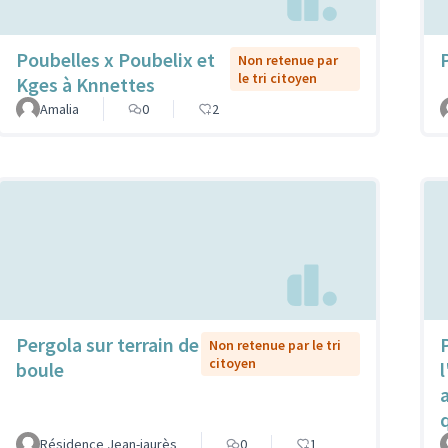
Poubelles x Poubelix et
Non retenue par
le tri citoyen
Kges à Knnettes
Amalia
0
2
Pergola sur terrain de
P
Non retenue par le tri
citoyen
boule
l
Résidence Jean-jaurès
0
1