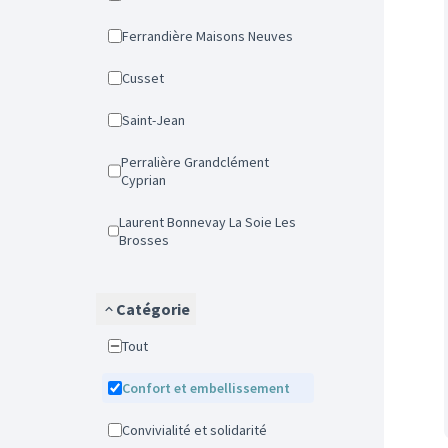
Ferrandière Maisons Neuves
Cusset
Saint-Jean
Perralière Grandclément
Cyprian
Laurent Bonnevay La Soie Les
Brosses
Catégorie
Tout
Confort et embellissement
Convivialité et solidarité