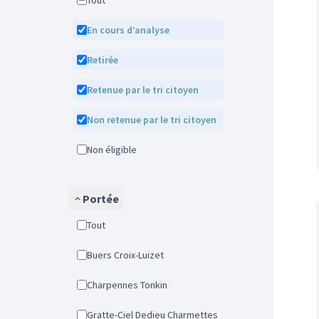
Tout
En cours d’analyse
Retirée
Retenue par le tri citoyen
Non retenue par le tri citoyen
Non éligible
Portée
Tout
Buers Croix-Luizet
Charpennes Tonkin
Gratte-Ciel Dedieu Charmettes