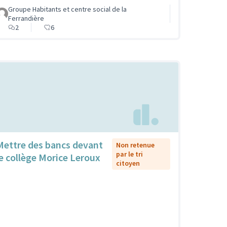
Groupe Habitants et centre social de la
Ferrandière
2
6
Mettre des bancs devant
Non retenue
par le tri
le collège Morice Leroux
citoyen