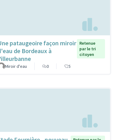
Une pataugeoire façon miroir
Retenue
par le tri
d'eau de Bordeaux à
citoyen
Villeurbanne
Miroir d'eau
0
5
Stade Fournière - nouveau
Retenue par le