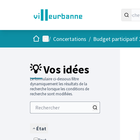
Accueil
Menu principal
/
Concertations
/
Budget participatif
Passer
L'élément
+
−
💡 Vos idées
Le formulaire ci-dessous filtre
dynamiquement les résultats de la
recherche lorsque les conditions de
recherche sont modifiées.
État