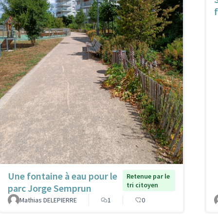
f
Une fontaine à eau pour le
Retenue par le
tri citoyen
parc Jorge Semprun
Mathias DELEPIERRE
1
0