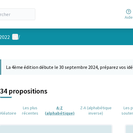
Aide
Menu utilisateur
 2022
/
 la carte
 suivant est une carte qui présente les éléments de cette page comm
La 4ème édition débute le 30 septembre 2024, préparez vos idé
34 propositions
Les plus
A-Z
Z-A (alphabétique
Les p
Aléatoire
récentes
(alphabétique)
inverse)
soute