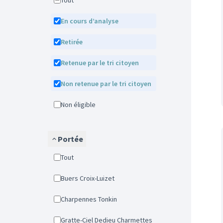
Tout
En cours d’analyse
Retirée
Retenue par le tri citoyen
Non retenue par le tri citoyen
Non éligible
Portée
Tout
Buers Croix-Luizet
Charpennes Tonkin
Gratte-Ciel Dedieu Charmettes