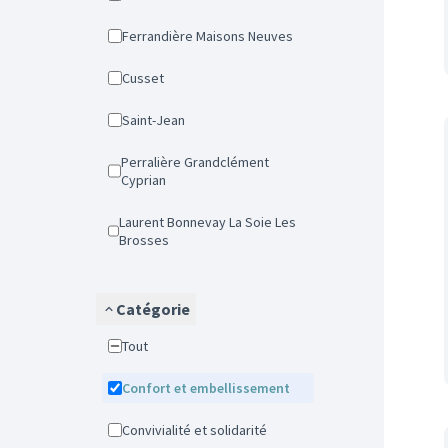
Ferrandière Maisons Neuves
Cusset
Saint-Jean
Perralière Grandclément
Cyprian
Laurent Bonnevay La Soie Les
Brosses
Catégorie
Tout
Confort et embellissement
Convivialité et solidarité