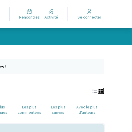
Rencontres
Activité
Se connecter
Leaflet
|
©
OpenStreetMap
contributors
e des points de carte. L'élément peut être utilisé avec un lecteur
es !
lus
Les plus
Les plus
Avec le plus
nues
commentées
suivies
d'auteurs