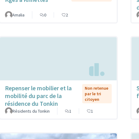
Amalia
0
2
Repenser le mobilier et la
Non retenue
par le tri
mobilité du parc de la
f
citoyen
résidence du Tonkin
Résidents du Tonkin
1
1