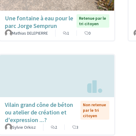
Une fontaine à eau pour le
Retenue par le
tri citoyen
parc Jorge Semprun
Mathias DELEPIERRE
1
0
Vilain grand cône de béton
Non retenue
par le tri
ou atelier de création et
citoyen
d'expression ...?
Sylvie Orkisz
2
3