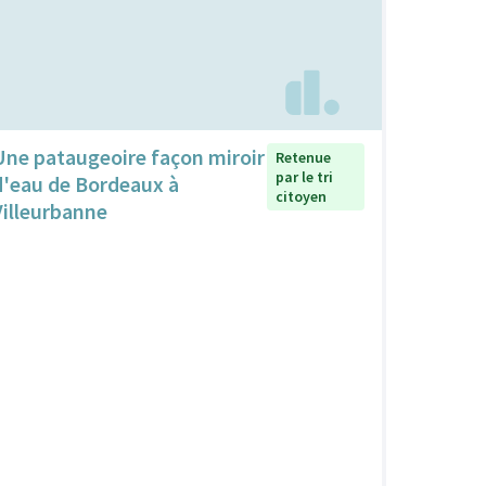
Une pataugeoire façon miroir
Retenue
par le tri
d'eau de Bordeaux à
citoyen
Villeurbanne