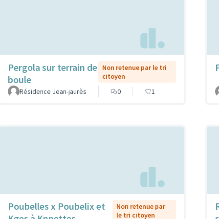
Pergola sur terrain de
Non retenue par le tri
citoyen
boule
Résidence Jean-jaurès
0
1
Poubelles x Poubelix et
Non retenue par
le tri citoyen
Kges à Knnettes