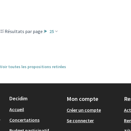
Résultats par page :
25
Voir toutes les propositions retirées
Decidim
Mon compte
Re
Accueil
Créer un compte
Act
.
Concertations
Se connecter
Re
Budget participatif