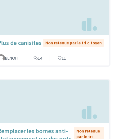
Plus de canisites
Non retenue par le tri citoyen
BENOIT
14
11
Remplacer les bornes anti-
Non retenue
par le tri
stationnement par des pots