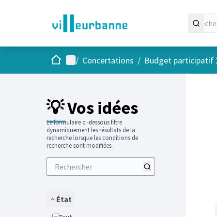
Accueil
Menu principal
/
Concertations
/
Budget participatif
Passer
L'élément
+
−
💡 Vos idées
Le formulaire ci-dessous filtre
dynamiquement les résultats de la
recherche lorsque les conditions de
recherche sont modifiées.
État