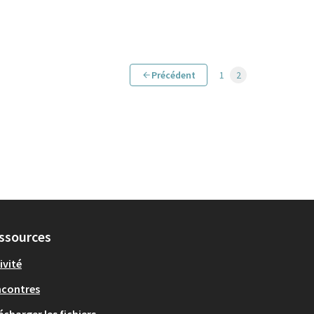
Précédent
1
2
ssources
ivité
ncontres