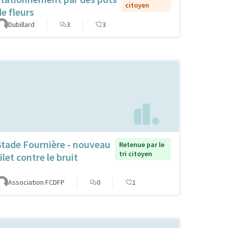
citoyen
de fleurs
Dubillard
3
3
Stade Fournière - nouveau
Retenue par le
tri citoyen
ilet contre le bruit
Association FCDFP
0
1