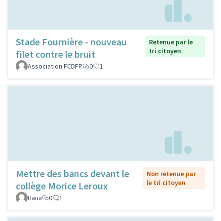
Stade Fournière - nouveau
Retenue par le
tri citoyen
filet contre le bruit
Association FCDFP
0
1
Mettre des bancs devant le
Non retenue par
le tri citoyen
collège Morice Leroux
Haua
0
1