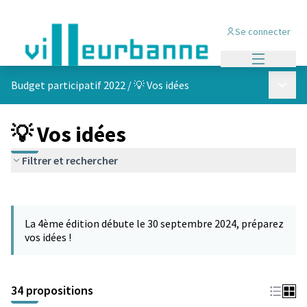
Se connecter
Menu princi
Menu p
Budget participatif 2022
/
💡 Vos idées
💡 Vos idées
Filtrer et rechercher
Passer la carte
Leaflet
|
©
OpenStreetMap
contributors
L'élément suivant est une carte qui présente les éléments de cet
+
La 4ème édition débute le 30 septembre 2024, préparez
−
vos idées !
34 propositions