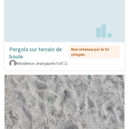
Pergola sur terrain de
Non retenue par le tri
citoyen
boule
Résidence Jean-jaurès
0
1