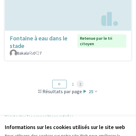
Fontaine à eau dans le
Retenue par le tri
citoyen
stade
Bakala
0
7
1
2
Résultats par page :
25
Voir toutes les propositions retirées
Informations sur les cookies utilisés sur le site web
Nous utilisons des cookies sur notre site Web pour améliorer la