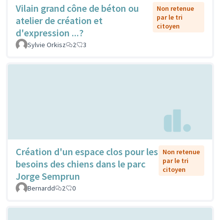
Vilain grand cône de béton ou
Non retenue
par le tri
atelier de création et
citoyen
d'expression ...?
Sylvie Orkisz
2
3
Création d'un espace clos pour les
Non retenue
par le tri
besoins des chiens dans le parc
citoyen
Jorge Semprun
Bernardd
2
0