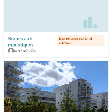
Bornes anti-
Non retenue par le tri
citoyen
moustiques
avcrois
2
6