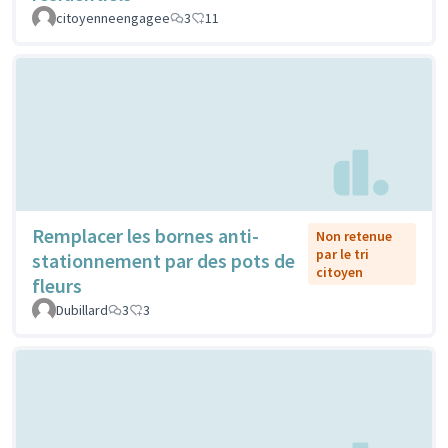
citoyenneengagee
3
11
Remplacer les bornes anti-
Non retenue
par le tri
stationnement par des pots de
citoyen
fleurs
Dubillard
3
3