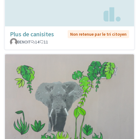
Plus de canisites
Non retenue par le tri citoyen
BENOIT
14
11