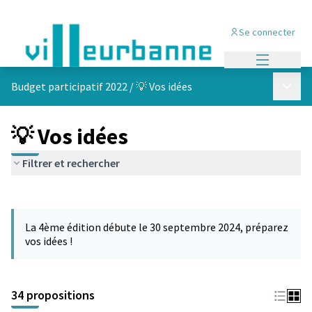
Se connecter
Menu princi
Menu p
Budget participatif 2022
/
💡 Vos idées
💡 Vos idées
Filtrer et rechercher
Passer la carte
Leaflet
|
©
OpenStreetMap
contributors
L'élément suivant est une carte qui présente les éléments de cet
+
La 4ème édition débute le 30 septembre 2024, préparez
−
vos idées !
34 propositions