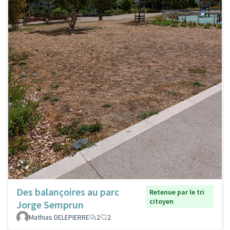
Des balançoires au parc
Retenue par le tri
citoyen
Jorge Semprun
Mathias DELEPIERRE
2
2