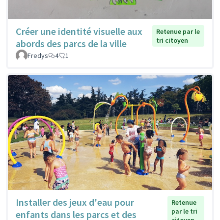
Créer une identité visuelle aux
Retenue par le
tri citoyen
abords des parcs de la ville
Fredys
4
1
Installer des jeux d'eau pour
Retenue
par le tri
enfants dans les parcs et des
citoyen