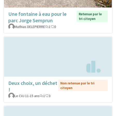
Une fontaine à eau pour le
Retenue par le
tri citoyen
parc Jorge Semprun
Mathias DELEPIERRE
1
0
Deux choix, un déchet
Non retenue par le tri
citoyen
!
Le CVJ 11-15 ans
1
3