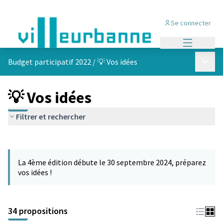
Se connecter
Menu princi
Menu p
Budget participatif 2022
/
💡 Vos idées
💡 Vos idées
Filtrer et rechercher
Passer la carte
Leaflet
|
©
OpenStreetMap
contributors
L'élément suivant est une carte qui présente les éléments de cet
+
La 4ème édition débute le 30 septembre 2024, préparez
−
vos idées !
34 propositions