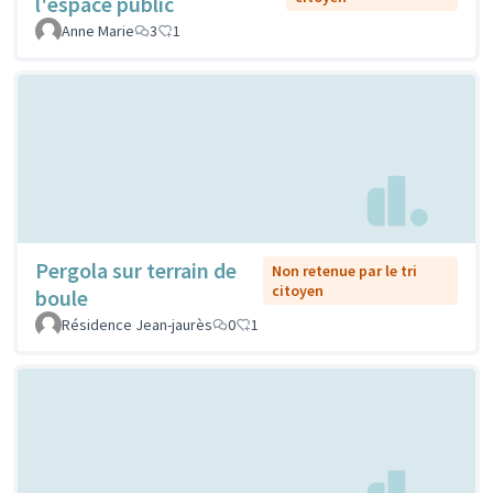
l'espace public
Anne Marie
3
1
Pergola sur terrain de
Non retenue par le tri
citoyen
boule
Résidence Jean-jaurès
0
1