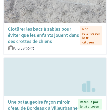
Clotûrer les bacs à sables pour
Non
retenue par
éviter que les enfants jouent dans
le tri
des crottes de chiens
citoyen
Andrea
0
5
Une pataugeoire façon miroir
Retenue par
le tri citoyen
d'eau de Bordeaux à Villeurbanne