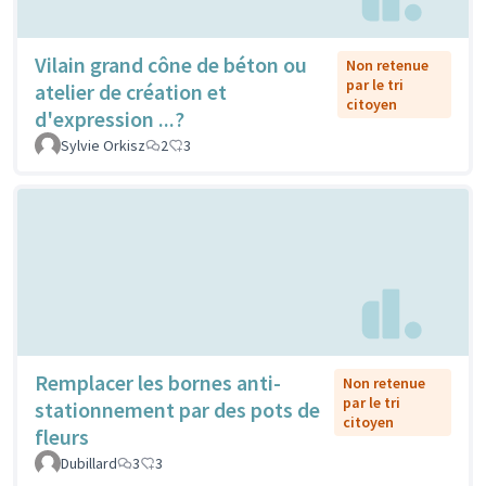
Vilain grand cône de béton ou
Non retenue
par le tri
atelier de création et
citoyen
d'expression ...?
Sylvie Orkisz
2
3
Remplacer les bornes anti-
Non retenue
par le tri
stationnement par des pots de
citoyen
fleurs
Dubillard
3
3