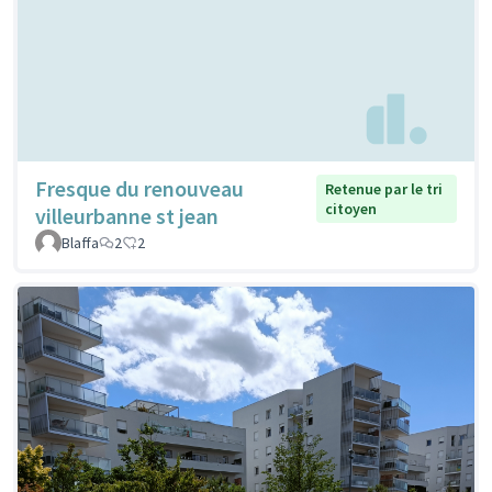
Fresque du renouveau
Retenue par le tri
citoyen
villeurbanne st jean
Blaffa
2
2