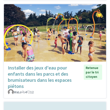
Installer des jeux d'eau pour
Retenue
par le tri
enfants dans les parcs et des
citoyen
brumisateurs dans les espaces
piétons
WaLo
4
12