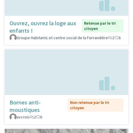
Ouvrez, ouvrez la loge aux
Retenue par le tri
citoyen
enfants !
Groupe Habitants et centre social de la Ferrandière
2
6
Bornes anti-
Non retenue par le tri
citoyen
moustiques
avcrois
2
6