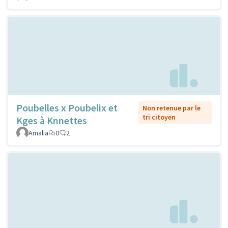
Poubelles x Poubelix et
Non retenue par le
tri citoyen
Kges à Knnettes
Amalia
0
2