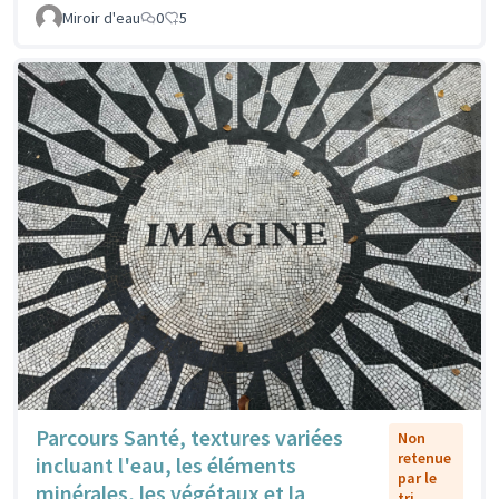
Miroir d'eau
0
5
Parcours Santé, textures variées
Non
retenue
incluant l'eau, les éléments
par le
minérales, les végétaux et la
tri