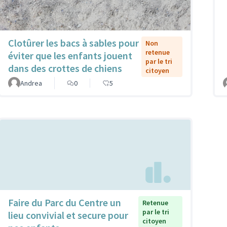
Clotûrer les bacs à sables pour
Non
retenue
éviter que les enfants jouent
par le tri
dans des crottes de chiens
citoyen
Andrea
0
5
Faire du Parc du Centre un
Retenue
par le tri
lieu convivial et secure pour
citoyen