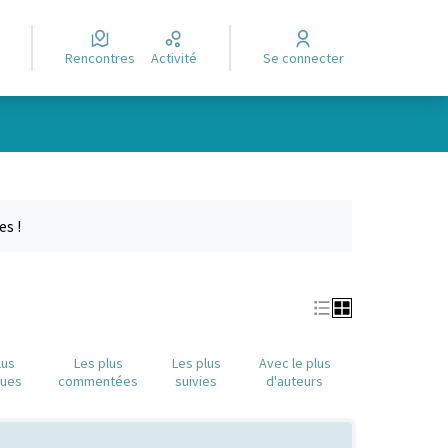
Rencontres
Activité
Se connecter
Leaflet
|
©
OpenStreetMap
contributors
e des points de carte. L'élément peut être utilisé avec un lecteur
es !
lus
Les plus
Les plus
Avec le plus
nues
commentées
suivies
d'auteurs