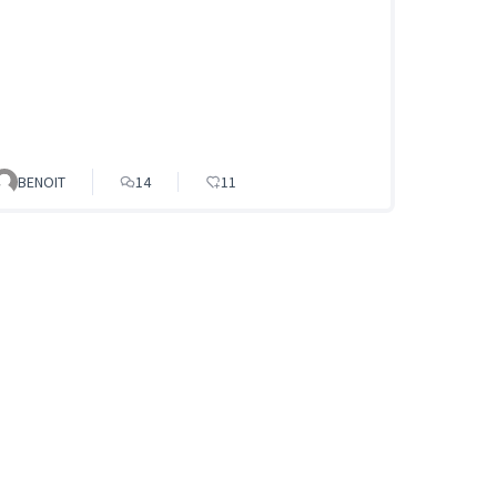
BENOIT
14
11