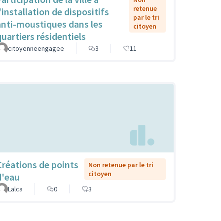
retenue
'installation de dispositifs
par le tri
anti-moustiques dans les
citoyen
quartiers résidentiels
citoyenneengagee
3
11
Créations de points
Non retenue par le tri
citoyen
d'eau
Lalca
0
3