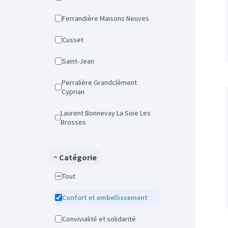
Ferrandière Maisons Neuves
Cusset
Saint-Jean
Perralière Grandclément
Cyprian
Laurent Bonnevay La Soie Les
Brosses
Catégorie
Tout
Confort et embellissement
Convivialité et solidarité