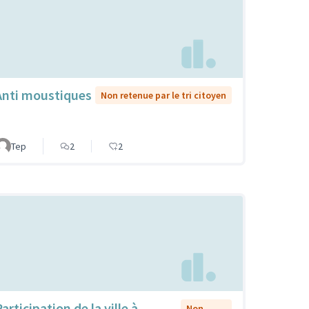
Anti moustiques
Non retenue par le tri citoyen
Tep
2
2
articipation de la ville à
Non