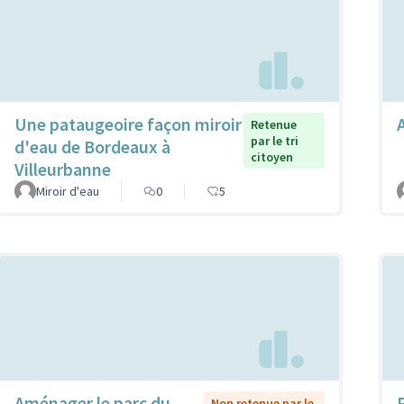
Une pataugeoire façon miroir
Retenue
par le tri
d'eau de Bordeaux à
citoyen
Villeurbanne
Miroir d'eau
0
5
Aménager le parc du
P
Non retenue par le