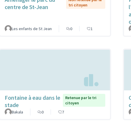
tri citoyen
centre de St-Jean
l
Les enfants de St Jean
0
1
Fontaine à eau dans le
Retenue par le tri
citoyen
stade
Bakala
0
7