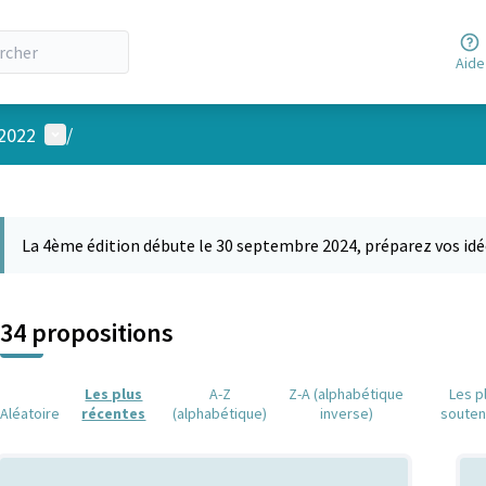
Aide
Menu utilisateur
 2022
/
 la carte
 suivant est une carte qui présente les éléments de cette page comm
La 4ème édition débute le 30 septembre 2024, préparez vos idé
34 propositions
Les plus
A-Z
Z-A (alphabétique
Les p
Aléatoire
récentes
(alphabétique)
inverse)
soute