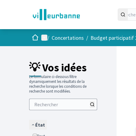
Accueil
Menu principal
/
Concertations
/
Budget participatif
Passer
L'élément
+
−
💡 Vos idées
Le formulaire ci-dessous filtre
dynamiquement les résultats de la
recherche lorsque les conditions de
recherche sont modifiées.
État