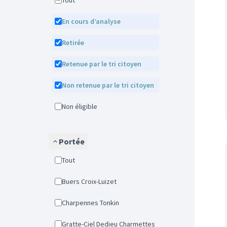
Tout
En cours d’analyse
Retirée
Retenue par le tri citoyen
Non retenue par le tri citoyen
Non éligible
Portée
Tout
Buers Croix-Luizet
Charpennes Tonkin
Gratte-Ciel Dedieu Charmettes