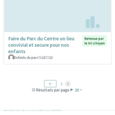
Faire du Parc du Centre un lieu
Retenue par
le tri citoyen
convivial et secure pour nos
enfants
Enfants du parc
22
23
1
2
Résultats par page :
25
Voir toutes les propositions retirées