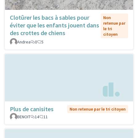
Clotûrer les bacs à sables pour
Non
retenue par
éviter que les enfants jouent dans
le tri
des crottes de chiens
citoyen
Andrea
0
5
Plus de canisites
Non retenue par le tri citoyen
BENOIT
14
11