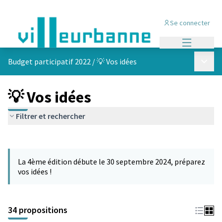
Se connecter
Menu princi
Menu p
Budget participatif 2022
/
💡 Vos idées
💡 Vos idées
Filtrer et rechercher
Passer la carte
Leaflet
|
©
OpenStreetMap
contributors
L'élément suivant est une carte qui présente les éléments de cet
+
La 4ème édition débute le 30 septembre 2024, préparez
−
vos idées !
34 propositions