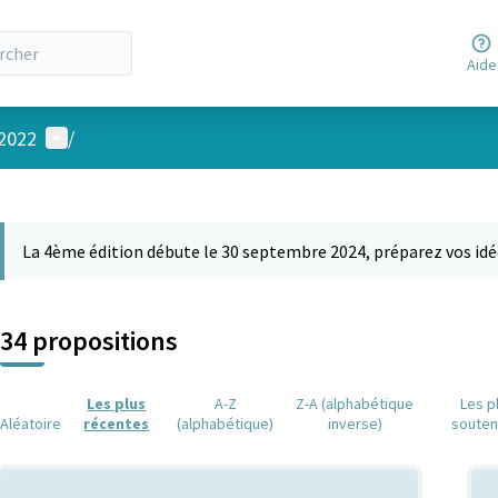
Aide
Menu utilisateur
 2022
/
 la carte
 suivant est une carte qui présente les éléments de cette page comm
La 4ème édition débute le 30 septembre 2024, préparez vos idé
34 propositions
Les plus
A-Z
Z-A (alphabétique
Les p
Aléatoire
récentes
(alphabétique)
inverse)
soute