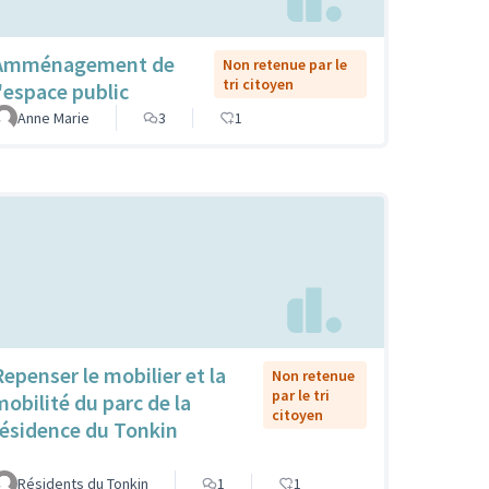
Amménagement de
Non retenue par le
tri citoyen
l'espace public
Anne Marie
3
1
Repenser le mobilier et la
Non retenue
par le tri
mobilité du parc de la
citoyen
résidence du Tonkin
Résidents du Tonkin
1
1