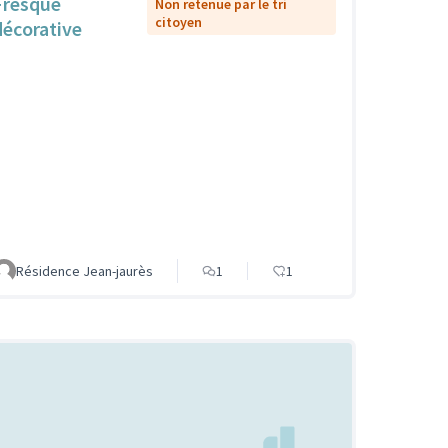
Fresque
Non retenue par le tri
citoyen
décorative
Résidence Jean-jaurès
1
1