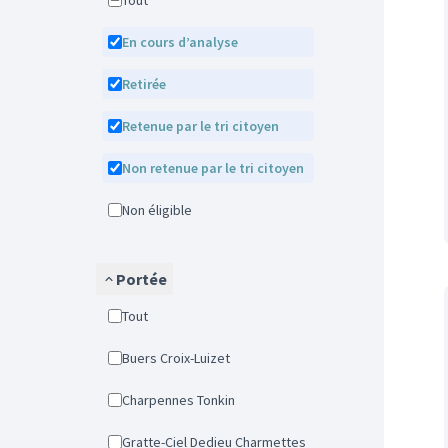
Tout
En cours d’analyse
Retirée
Retenue par le tri citoyen
Non retenue par le tri citoyen
Non éligible
Portée
Tout
Buers Croix-Luizet
Charpennes Tonkin
Gratte-Ciel Dedieu Charmettes