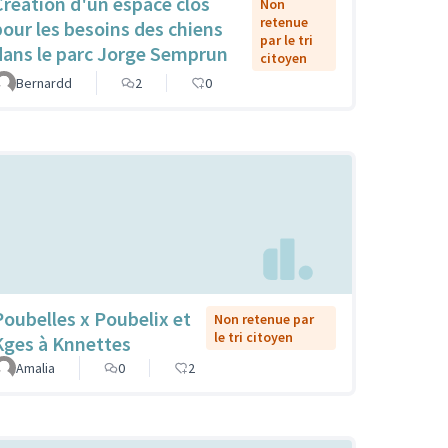
Création d'un espace clos
Non
retenue
pour les besoins des chiens
par le tri
dans le parc Jorge Semprun
citoyen
Bernardd
2
0
Poubelles x Poubelix et
Non retenue par
le tri citoyen
Kges à Knnettes
Amalia
0
2