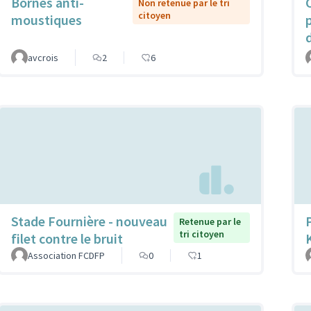
Bornes anti-
Non retenue par le tri
citoyen
moustiques
avcrois
2
6
Stade Fournière - nouveau
Retenue par le
tri citoyen
filet contre le bruit
Association FCDFP
0
1