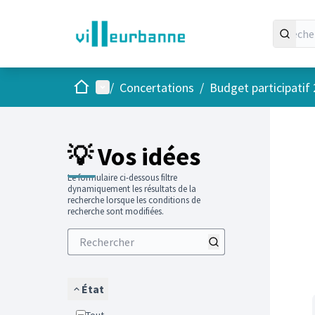
Accueil
Menu principal
/
Concertations
/
Budget participatif
Passer
L'élément
+
−
💡 Vos idées
Le formulaire ci-dessous filtre
dynamiquement les résultats de la
recherche lorsque les conditions de
recherche sont modifiées.
État