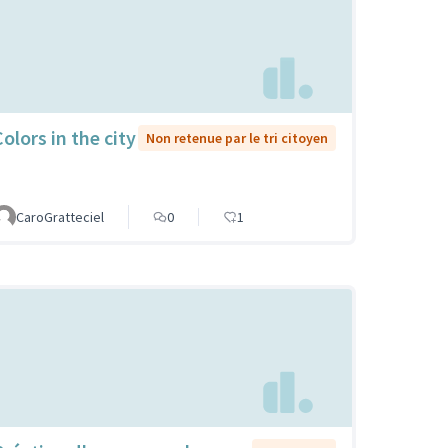
olors in the city
Non retenue par le tri citoyen
CaroGratteciel
0
1