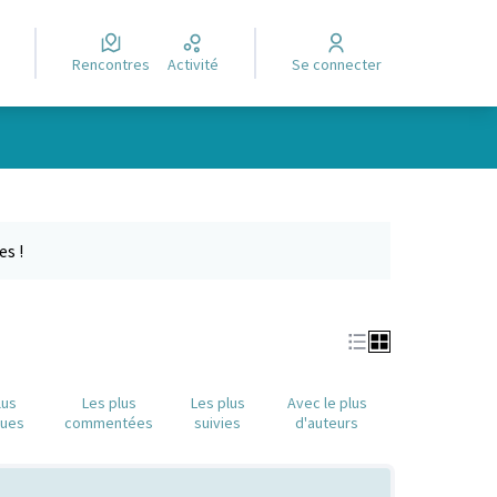
Rencontres
Activité
Se connecter
Leaflet
|
©
OpenStreetMap
contributors
e des points de carte. L'élément peut être utilisé avec un lecteur
es !
lus
Les plus
Les plus
Avec le plus
nues
commentées
suivies
d'auteurs