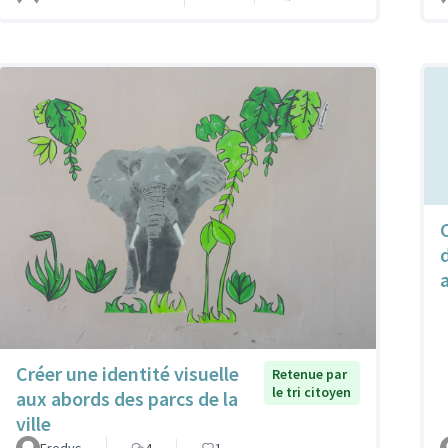
Créer une identité visuelle
Retenue par
le tri citoyen
aux abords des parcs de la
ville
Fredys
4
1