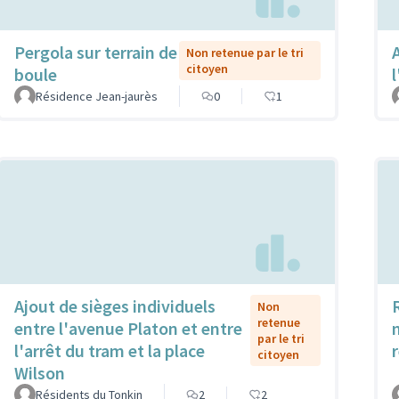
Pergola sur terrain de
Non retenue par le tri
citoyen
boule
Résidence Jean-jaurès
0
1
Ajout de sièges individuels
Non
retenue
entre l'avenue Platon et entre
par le tri
l'arrêt du tram et la place
citoyen
Wilson
Résidents du Tonkin
2
2