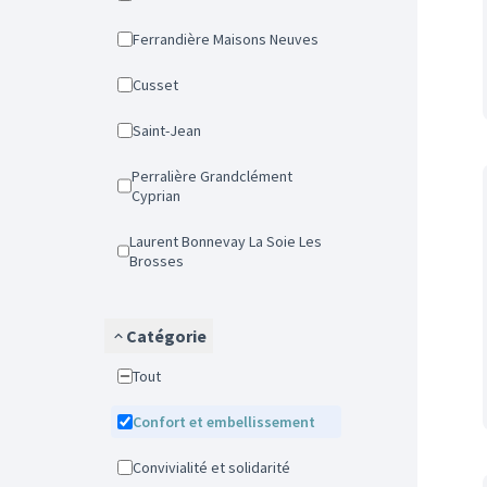
Ferrandière Maisons Neuves
Cusset
Saint-Jean
Perralière Grandclément
Cyprian
Laurent Bonnevay La Soie Les
Brosses
Catégorie
Tout
Confort et embellissement
Convivialité et solidarité