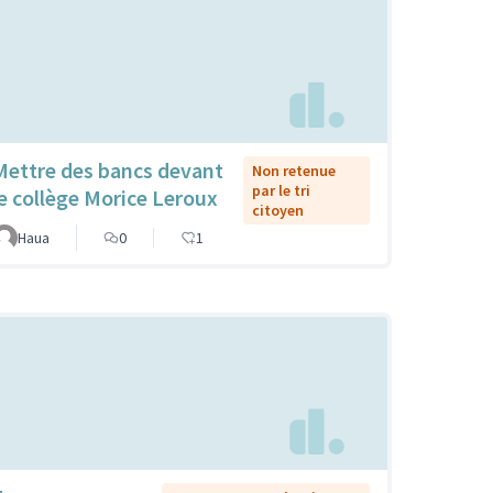
Mettre des bancs devant
Non retenue
par le tri
le collège Morice Leroux
citoyen
Haua
0
1