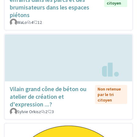
citoyen
brumisateurs dans les espaces
piétons
WaLo
4
12
Vilain grand cône de béton ou
Non retenue
par le tri
atelier de création et
citoyen
d'expression ...?
Sylvie Orkisz
2
3