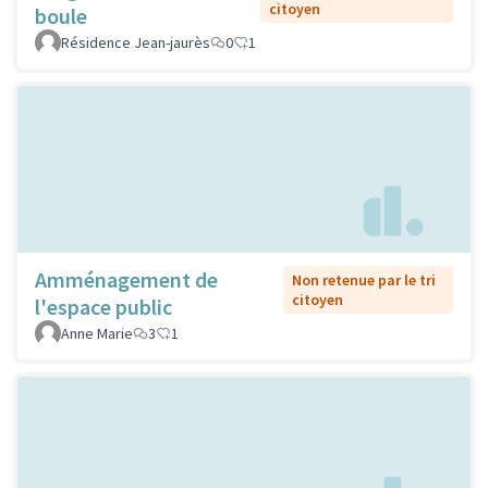
citoyen
boule
Résidence Jean-jaurès
0
1
Amménagement de
Non retenue par le tri
citoyen
l'espace public
Anne Marie
3
1