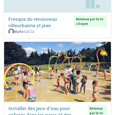
Fresque du renouveau
Retenue par le tri
citoyen
villeurbanne st jean
Blaffa
2
2
Installer des jeux d'eau pour
Retenue
par le tri
enfants dans les parcs et des