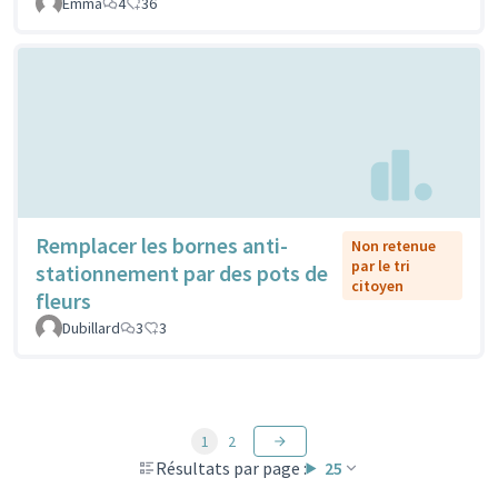
Emma
4
36
Remplacer les bornes anti-
Non retenue
par le tri
stationnement par des pots de
citoyen
fleurs
Dubillard
3
3
1
2
Résultats par page :
25