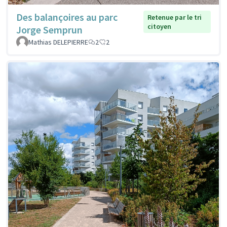
Des balançoires au parc
Retenue par le tri
citoyen
Jorge Semprun
Mathias DELEPIERRE
2
2