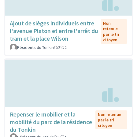
Ajout de sièges individuels entre
Non
retenue
l'avenue Platon et entre l'arrêt du
par le tri
tram et la place Wilson
citoyen
Résidents du Tonkin
2
2
Repenser le mobilier et la
Non retenue
par le tri
mobilité du parc de la résidence
citoyen
du Tonkin
Résidents du Tonkin
1
1