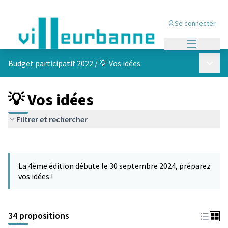
Se connecter
Menu princi
Menu p
Budget participatif 2022
/
💡 Vos idées
💡 Vos idées
Filtrer et rechercher
Passer la carte
Leaflet
|
©
OpenStreetMap
contributors
L'élément suivant est une carte qui présente les éléments de cet
+
La 4ème édition débute le 30 septembre 2024, préparez
−
vos idées !
34 propositions