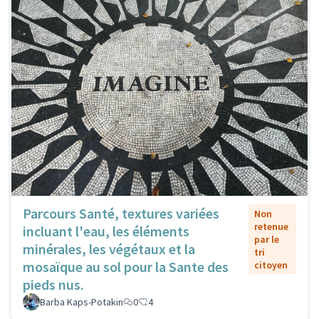
Parcours Santé, textures variées
Non
retenue
incluant l'eau, les éléments
par le
minérales, les végétaux et la
tri
mosaïque au sol pour la Sante des
citoyen
pieds nus.
Barba Kaps-Potakin
0
4