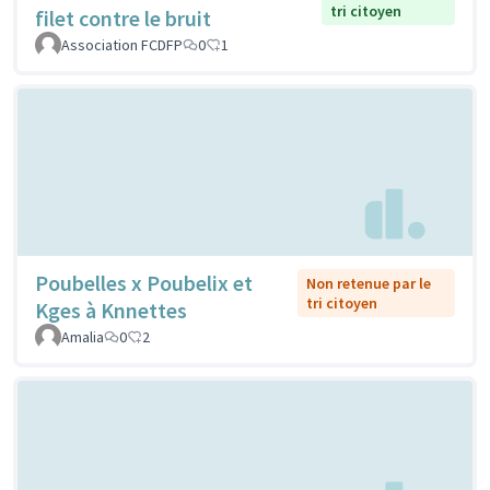
tri citoyen
filet contre le bruit
Association FCDFP
0
1
Poubelles x Poubelix et
Non retenue par le
tri citoyen
Kges à Knnettes
Amalia
0
2