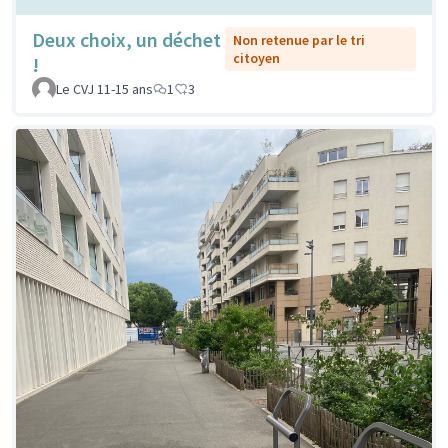
Deux choix, un déchet
Non retenue par le tri
citoyen
!
Le CVJ 11-15 ans
1
3