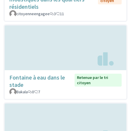
citoyen
résidentiels
citoyenneengagee
3
11
Fontaine à eau dans le
Retenue par le tri
citoyen
stade
Bakala
0
7