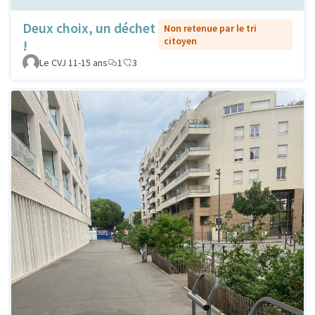
Deux choix, un déchet
Non retenue par le tri
citoyen
!
Le CVJ 11-15 ans
1
3