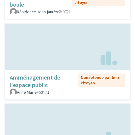
citoyen
boule
Résidence Jean-jaurès
0
1
Amménagement de
Non retenue par le tri
citoyen
l'espace public
Anne Marie
3
1