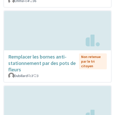
Emma
4
36
Remplacer les bornes anti-
Non retenue
par le tri
stationnement par des pots de
citoyen
fleurs
Dubillard
3
3