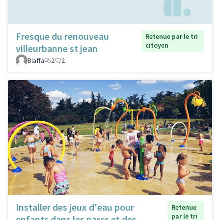
Fresque du renouveau
Retenue par le tri
citoyen
villeurbanne st jean
Blaffa
2
2
Installer des jeux d'eau pour
Retenue
par le tri
enfants dans les parcs et des