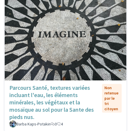
Parcours Santé, textures variées
Non
retenue
incluant l'eau, les éléments
par le
minérales, les végétaux et la
tri
mosaïque au sol pour la Sante des
citoyen
pieds nus.
Barba Kaps-Potakin
0
4