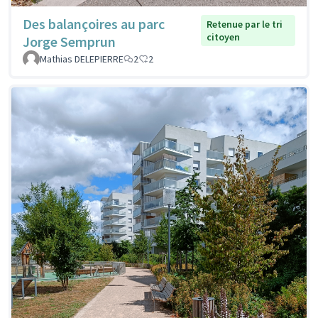
Des balançoires au parc
Retenue par le tri
citoyen
Jorge Semprun
Mathias DELEPIERRE
2
2