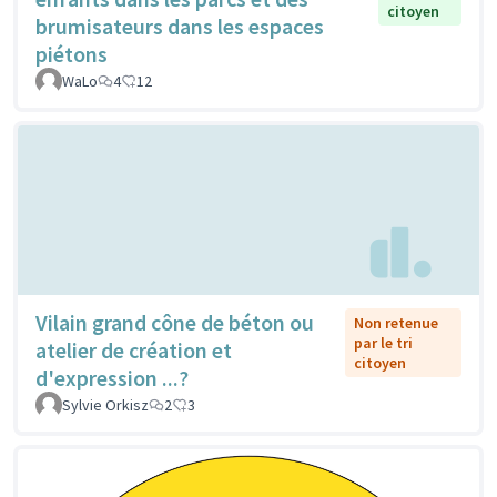
citoyen
brumisateurs dans les espaces
piétons
WaLo
4
12
Vilain grand cône de béton ou
Non retenue
par le tri
atelier de création et
citoyen
d'expression ...?
Sylvie Orkisz
2
3