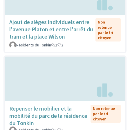
Ajout de sièges individuels entre
Non
retenue
l'avenue Platon et entre l'arrêt du
par le tri
tram et la place Wilson
citoyen
Résidents du Tonkin
2
2
Repenser le mobilier et la
Non retenue
par le tri
mobilité du parc de la résidence
citoyen
du Tonkin
Résidents du Tonkin
1
1