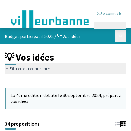
Se connecter
Menu princi
Menu p
Budget participatif 2022
/
💡 Vos idées
💡 Vos idées
Filtrer et rechercher
Passer la carte
Leaflet
|
©
OpenStreetMap
contributors
L'élément suivant est une carte qui présente les éléments de cet
+
La 4ème édition débute le 30 septembre 2024, préparez
−
vos idées !
34 propositions