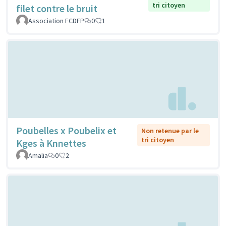
tri citoyen
filet contre le bruit
Association FCDFP
0
1
Poubelles x Poubelix et
Non retenue par le
tri citoyen
Kges à Knnettes
Amalia
0
2