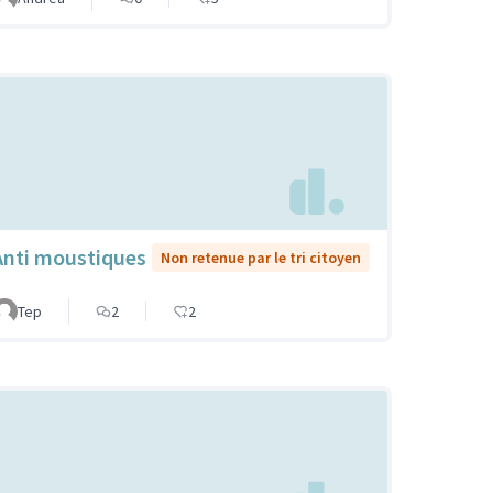
Anti moustiques
Non retenue par le tri citoyen
Tep
2
2