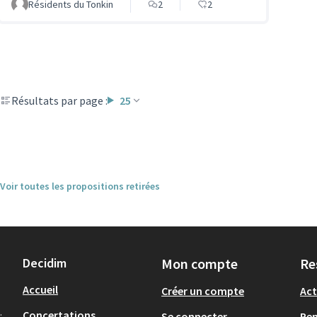
Résidents du Tonkin
2
2
Résultats par page :
25
Voir toutes les propositions retirées
Decidim
Mon compte
Re
Accueil
Créer un compte
Act
.
Concertations
Se connecter
Re