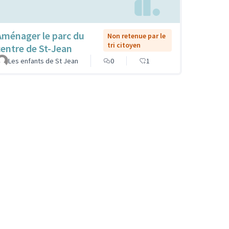
Aménager le parc du
Non retenue par le
tri citoyen
centre de St-Jean
Les enfants de St Jean
0
1