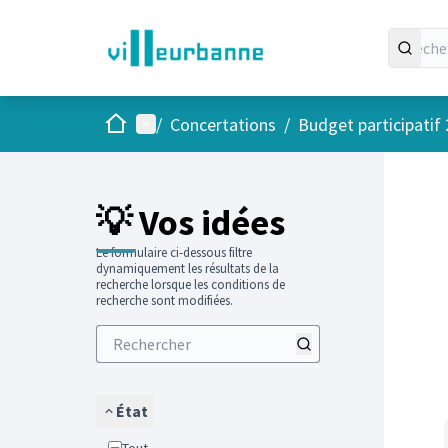
Accueil
Menu principal
/
Concertations
/
Budget participatif
Passer
L'élément
+
−
💡 Vos idées
Le formulaire ci-dessous filtre
dynamiquement les résultats de la
recherche lorsque les conditions de
recherche sont modifiées.
État