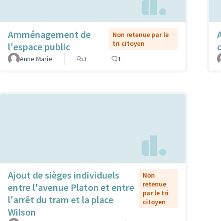
Amménagement de
Non retenue par le
tri citoyen
l'espace public
Anne Marie
3
1
Ajout de sièges individuels
Non
retenue
entre l'avenue Platon et entre
par le tri
l'arrêt du tram et la place
citoyen
Wilson