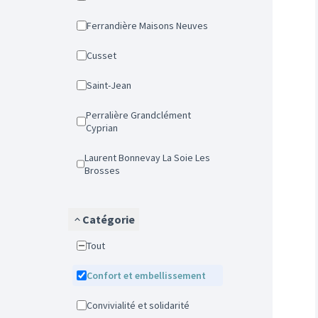
Ferrandière Maisons Neuves
Cusset
Saint-Jean
Perralière Grandclément
Cyprian
Laurent Bonnevay La Soie Les
Brosses
Catégorie
Tout
Confort et embellissement
Convivialité et solidarité