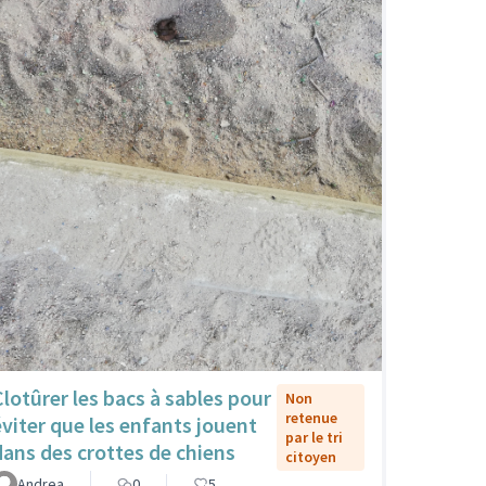
Clotûrer les bacs à sables pour
Non
retenue
éviter que les enfants jouent
par le tri
dans des crottes de chiens
citoyen
Andrea
0
5