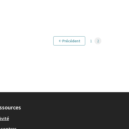
Précédent
1
2
ssources
ivité
ncontres