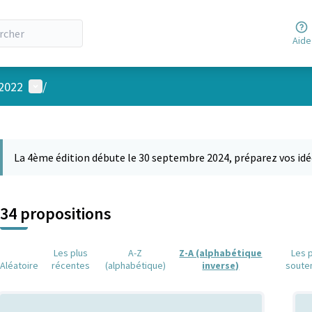
Aide
Menu utilisateur
 2022
/
 la carte
 suivant est une carte qui présente les éléments de cette page comm
La 4ème édition débute le 30 septembre 2024, préparez vos idé
34 propositions
Les plus
A-Z
Z-A (alphabétique
Les 
Aléatoire
récentes
(alphabétique)
inverse)
soute