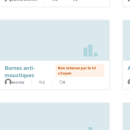
Bornes anti-
Non retenue par le tri
citoyen
moustiques
avcrois
2
6