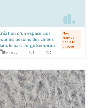
Création d'un espace clos
Non
retenue
pour les besoins des chiens
par le tri
dans le parc Jorge Semprun
citoyen
Bernardd
2
0