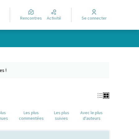
Rencontres
Activité
Se connecter
Leaflet
|
©
OpenStreetMap
contributors
e des points de carte. L'élément peut être utilisé avec un lecteur
es !
plus
Les plus
Les plus
Avec le plus
nues
commentées
suivies
d'auteurs