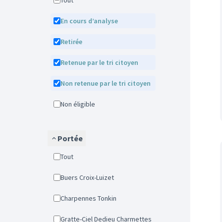
Tout
En cours d’analyse
Retirée
Retenue par le tri citoyen
Non retenue par le tri citoyen
Non éligible
Portée
Tout
Buers Croix-Luizet
Charpennes Tonkin
Gratte-Ciel Dedieu Charmettes