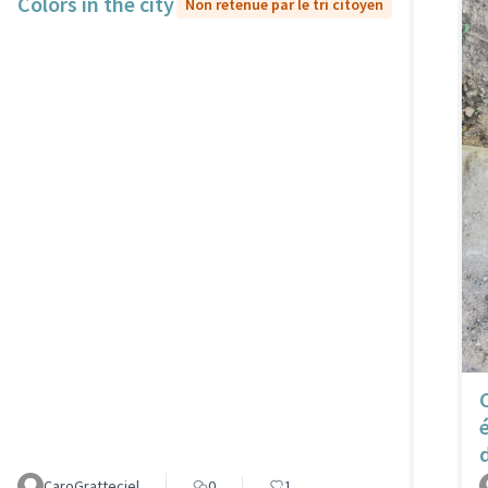
Colors in the city
Non retenue par le tri citoyen
CaroGratteciel
0
1