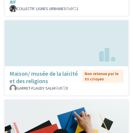
air
COLLECTIF LIGNES URBAINES
0
1
Maison/ musée de la laïcité
Non retenue par le
tri citoyen
et des religions
GARRET-FLAUDY SALHI
0
0