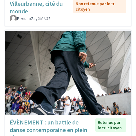
Villeurbanne, cité du
Non retenue par le tri
citoyen
monde
PeriscoZay
1
2
ÉVÈNEMENT : un battle de
Retenue par
le tri citoyen
danse contemporaine en plein