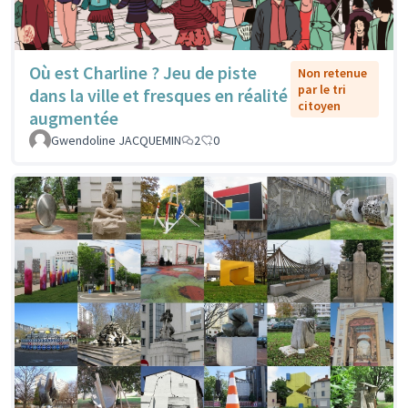
Où est Charline ? Jeu de piste
Non retenue
par le tri
dans la ville et fresques en réalité
citoyen
augmentée
Gwendoline JACQUEMIN
2
0