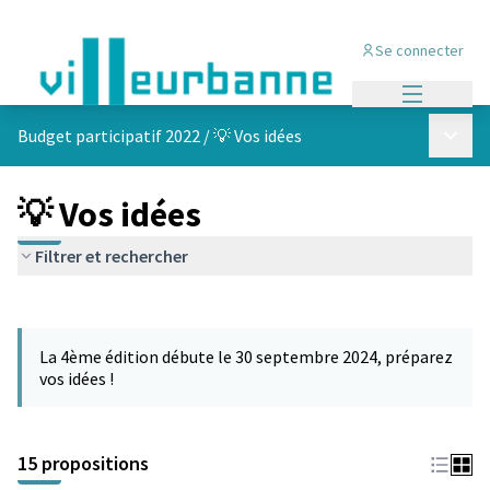
Se connecter
Menu princi
Menu p
Budget participatif 2022
/
💡 Vos idées
💡 Vos idées
Filtrer et rechercher
Passer la carte
Leaflet
|
©
OpenStreetMap
contributors
L'élément suivant est une carte qui présente les éléments de cet
+
La 4ème édition débute le 30 septembre 2024, préparez
−
vos idées !
15 propositions