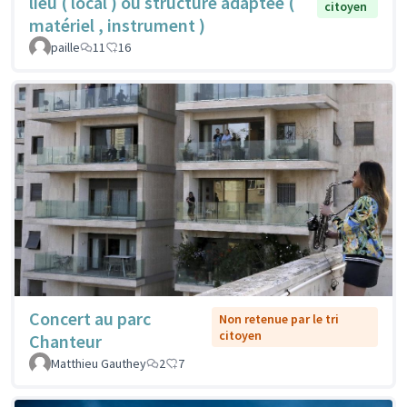
lieu ( local ) ou structure adaptée (
citoyen
matériel , instrument )
paille
11
16
Concert au parc
Non retenue par le tri
citoyen
Chanteur
Matthieu Gauthey
2
7