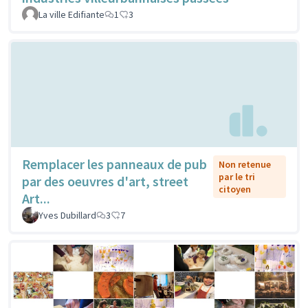
La ville Edifiante
1
3
Remplacer les panneaux de pub
Non retenue
par le tri
par des oeuvres d'art, street
citoyen
Art...
Yves Dubillard
3
7