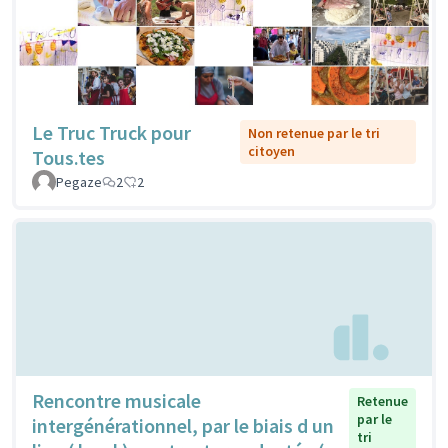
Le Truc Truck pour
Non retenue par le tri
citoyen
Tous.tes
Pegaze
2
2
Rencontre musicale
Retenue
par le
intergénérationnel, par le biais d un
tri