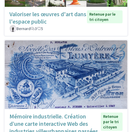
Valoriser les œuvres d'art dans
Retenue par le
tri citoyen
l'espace public
Bernard
3
5
Mémoire industrielle. Création
Retenue
par le tri
d’une carte interactive Web des
citoyen
industries villeurbannaises passées