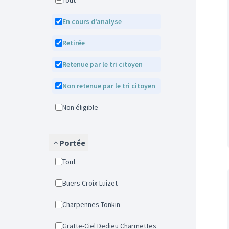
Tout
En cours d’analyse
Retirée
Retenue par le tri citoyen
Non retenue par le tri citoyen
Non éligible
Portée
Tout
Buers Croix-Luizet
Charpennes Tonkin
Gratte-Ciel Dedieu Charmettes