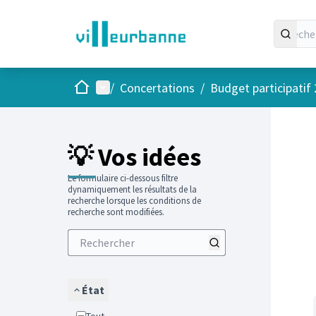
Accueil
Menu principal
/
Concertations
/
Budget participatif
Passer
L'élément
+
−
💡 Vos idées
Le formulaire ci-dessous filtre
dynamiquement les résultats de la
recherche lorsque les conditions de
recherche sont modifiées.
État