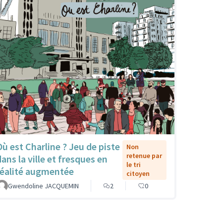
Où est Charline ? Jeu de piste
Non
retenue par
dans la ville et fresques en
le tri
réalité augmentée
citoyen
Gwendoline JACQUEMIN
2
0