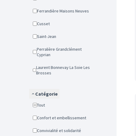
Ferrandière Maisons Neuves
Cusset
Saint-Jean
Perralière Grandclément
Cyprian
Laurent Bonnevay La Soie Les
Brosses
Catégorie
Tout
Confort et embellissement
Convivialité et solidarité