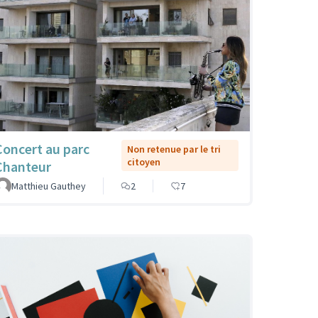
Concert au parc
Non retenue par le tri
citoyen
Chanteur
Matthieu Gauthey
2
7