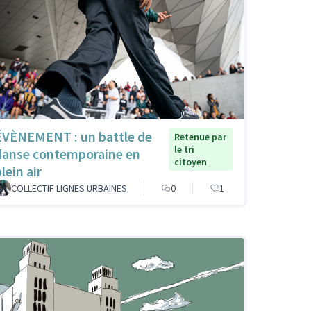
ÉVÈNEMENT : un battle de
Retenue par
le tri
danse contemporaine en
citoyen
lein air
COLLECTIF LIGNES URBAINES
0
1