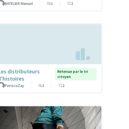
BATELIER Manuel
1
2
Les distributeurs
Retenue par le tri
citoyen
d'histoires
PeriscoZay
1
2