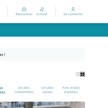
Rencontres
Activité
Se connecter
Leaflet
|
©
OpenStreetMap
contributors
e des points de carte. L'élément peut être utilisé avec un lecteur
es !
lus
Les plus
Les plus
Avec le plus
ues
commentées
suivies
d'auteurs