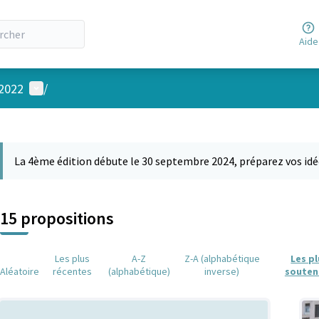
Aide
Menu utilisateur
 2022
/
 la carte
 suivant est une carte qui présente les éléments de cette page comm
La 4ème édition débute le 30 septembre 2024, préparez vos idé
15 propositions
Les plus
A-Z
Z-A (alphabétique
Les p
Aléatoire
récentes
(alphabétique)
inverse)
souten