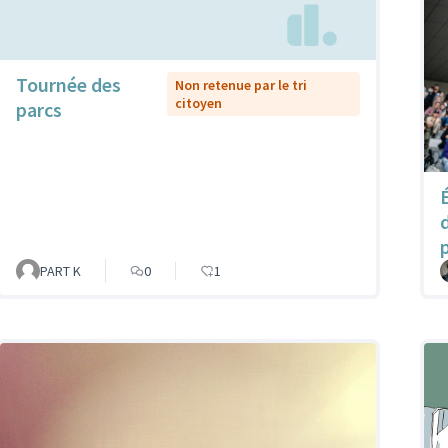
Tournée des
Non retenue par le tri
citoyen
parcs
p
PART K
0
1