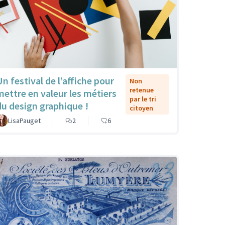
Un festival de l’affiche pour
Non
retenue
mettre en valeur les métiers
par le tri
du design graphique !
citoyen
LisaPauget
2
6