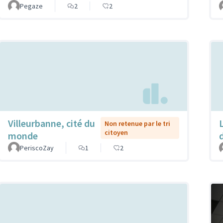
Pegaze
2
2
Villeurbanne, cité du
Non retenue par le tri
citoyen
monde
PeriscoZay
1
2