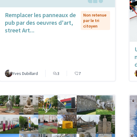
Remplacer les panneaux de
Non retenue
par le tri
pub par des oeuvres d'art,
citoyen
street Art...
Yves Dubillard
3
7