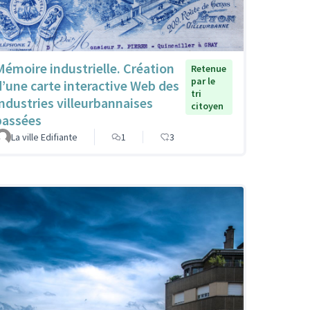
Mémoire industrielle. Création
Retenue
par le
d’une carte interactive Web des
tri
industries villeurbannaises
citoyen
passées
La ville Edifiante
1
3