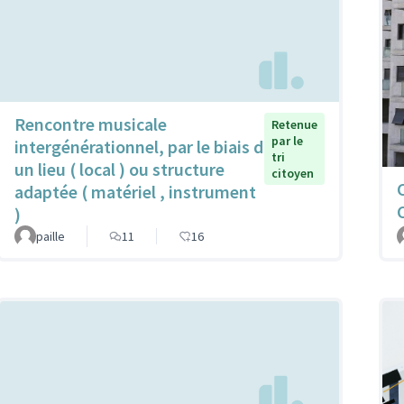
Rencontre musicale
Retenue
par le
intergénérationnel, par le biais d
tri
un lieu ( local ) ou structure
citoyen
adaptée ( matériel , instrument
)
paille
11
16