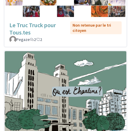
Le Truc Truck pour
Non retenue par le tri
citoyen
Tous.tes
Pegaze
2
2