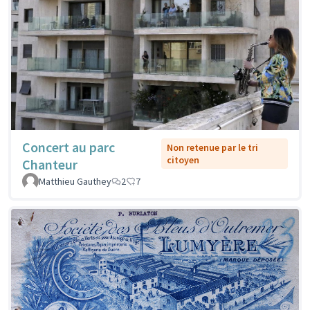
Concert au parc
Non retenue par le tri
citoyen
Chanteur
Matthieu Gauthey
2
7