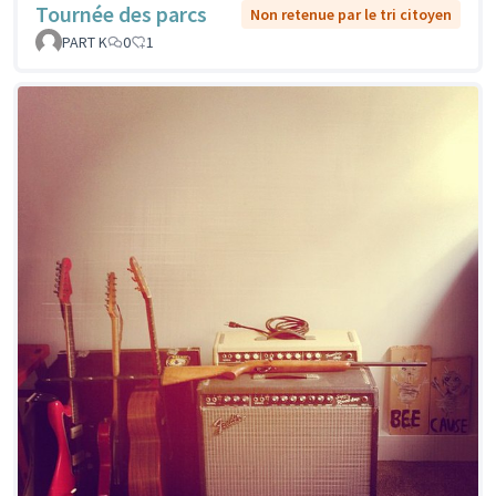
Tournée des parcs
Non retenue par le tri citoyen
PART K
0
1