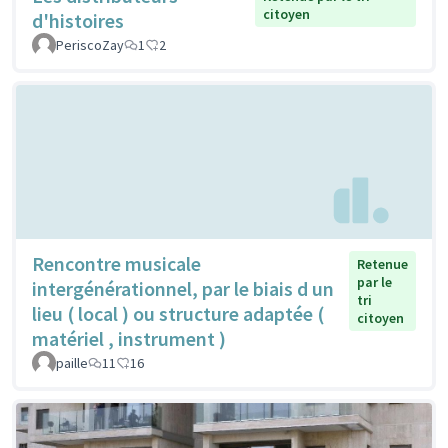
citoyen
d'histoires
PeriscoZay
1
2
Rencontre musicale
Retenue
par le
intergénérationnel, par le biais d un
tri
lieu ( local ) ou structure adaptée (
citoyen
matériel , instrument )
paille
11
16