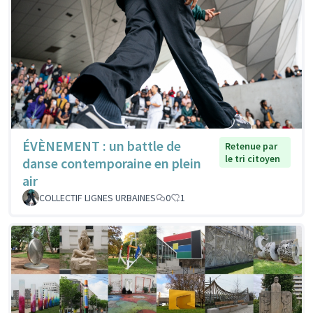
ÉVÈNEMENT : un battle de
Retenue par
le tri citoyen
danse contemporaine en plein
air
COLLECTIF LIGNES URBAINES
0
1