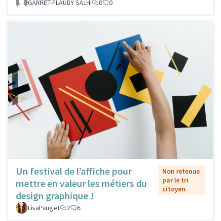
GARRET-FLAUDY SALHI
0
0
Un festival de l’affiche pour
Non retenue
par le tri
mettre en valeur les métiers du
citoyen
design graphique !
LisaPauget
2
6