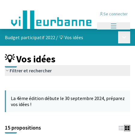
Se connecter
Menu princi
Menu p
Budget participatif 2022
/
💡 Vos idées
💡 Vos idées
Filtrer et rechercher
Passer la carte
Leaflet
|
©
OpenStreetMap
contributors
L'élément suivant est une carte qui présente les éléments de cet
+
La 4ème édition débute le 30 septembre 2024, préparez
−
vos idées !
15 propositions