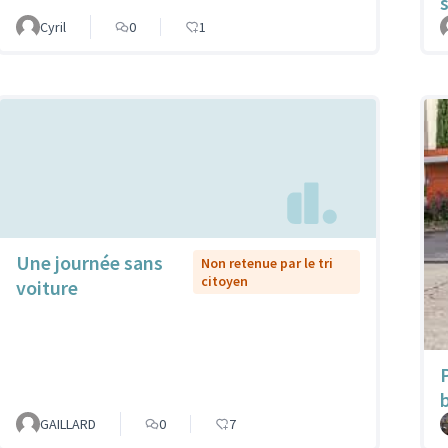
Cyril
0
1
Une journée sans
Non retenue par le tri
citoyen
voiture
GAILLARD
0
7