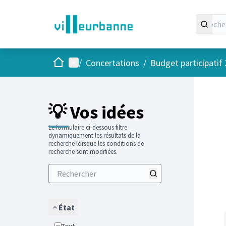
Accueil
Menu principal
/
Concertations
/
Budget participatif
Passer
L'élément
+
−
💡 Vos idées
Le formulaire ci-dessous filtre
dynamiquement les résultats de la
recherche lorsque les conditions de
recherche sont modifiées.
État