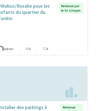
Vélobus/Rosalie pour les
Retenue par
le tri citoyen
enfants du quartier du
Tonkin
adrien
0
4
Installer des parkings à
Retenue