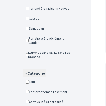
Ferrandière Maisons Neuves
Cusset
Saint-Jean
Perralière Grandclément
Cyprian
Laurent Bonnevay La Soie Les
Brosses
Catégorie
Tout
Confort et embellissement
Convivialité et solidarité