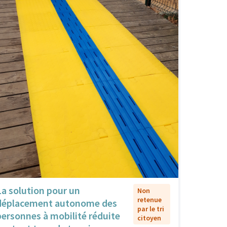
La solution pour un
Non
retenue
déplacement autonome des
par le tri
personnes à mobilité réduite
citoyen