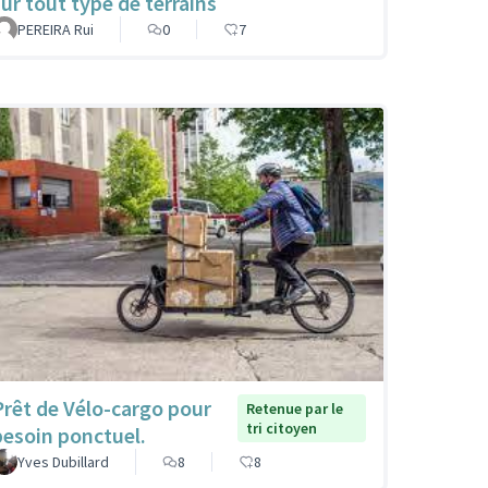
sur tout type de terrains
PEREIRA Rui
0
7
Prêt de Vélo-cargo pour
Retenue par le
tri citoyen
besoin ponctuel.
Yves Dubillard
8
8