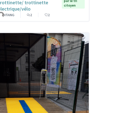
par le tri
trottinette/ trottinette
citoyen
électrique/vélo
VTAING
2
2