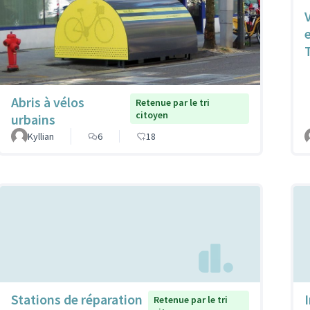
Abris à vélos
Retenue par le tri
citoyen
urbains
Kyllian
6
18
Stations de réparation
Retenue par le tri