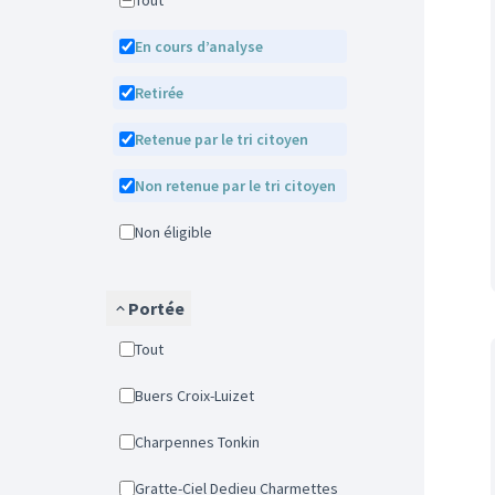
Tout
En cours d’analyse
Retirée
Retenue par le tri citoyen
Non retenue par le tri citoyen
Non éligible
Portée
Tout
Buers Croix-Luizet
Charpennes Tonkin
Gratte-Ciel Dedieu Charmettes