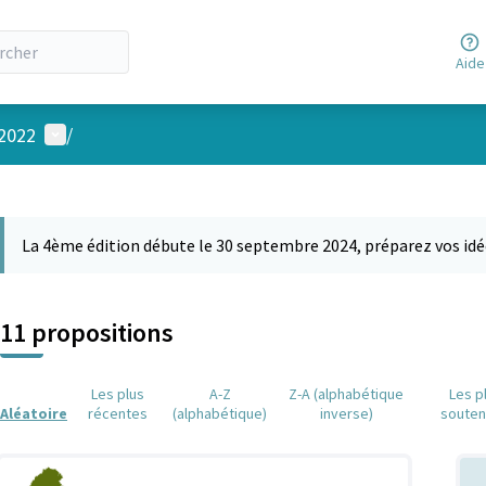
Aide
Menu utilisateur
 2022
/
 la carte
 suivant est une carte qui présente les éléments de cette page comm
La 4ème édition débute le 30 septembre 2024, préparez vos idé
11 propositions
Les plus
A-Z
Z-A (alphabétique
Les p
Aléatoire
récentes
(alphabétique)
inverse)
soute