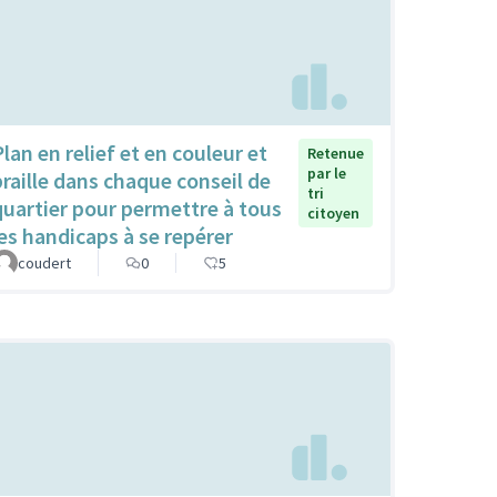
Plan en relief et en couleur et
Retenue
par le
braille dans chaque conseil de
tri
quartier pour permettre à tous
citoyen
les handicaps à se repérer
coudert
0
5