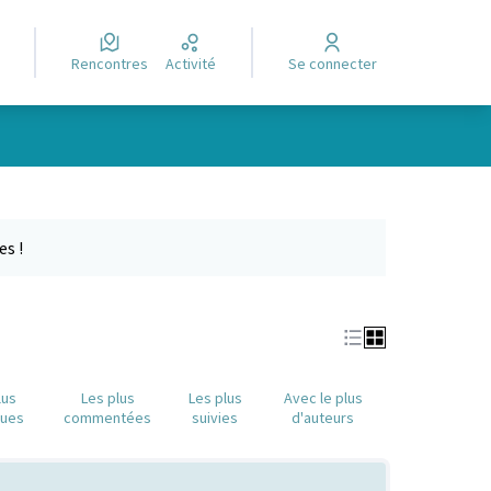
Rencontres
Activité
Se connecter
Leaflet
|
©
OpenStreetMap
contributors
e des points de carte. L'élément peut être utilisé avec un lecteur
es !
lus
Les plus
Les plus
Avec le plus
nues
commentées
suivies
d'auteurs