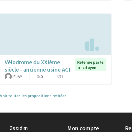
Vélodrome du XXIème
Retenue par le
tri citoyen
siècle - ancienne usine ACI
LEJAY
0
1
Voir toutes les propositions retirées
Decidim
Mon compte
Re