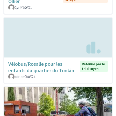
Ollier
Cyril
0
1
Vélobus/Rosalie pour les
Retenue par le
tri citoyen
enfants du quartier du Tonkin
adrien
0
4