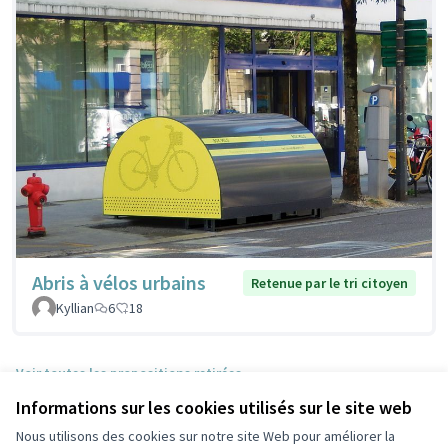
Abris à vélos urbains
Retenue par le tri citoyen
Kyllian
6
18
Voir toutes les propositions retirées
Informations sur les cookies utilisés sur le site web
Nous utilisons des cookies sur notre site Web pour améliorer la
Conditions d'utilisation