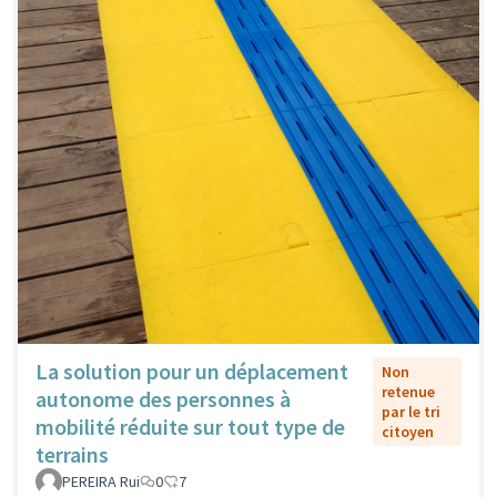
La solution pour un déplacement
Non
retenue
autonome des personnes à
par le tri
mobilité réduite sur tout type de
citoyen
terrains
PEREIRA Rui
0
7