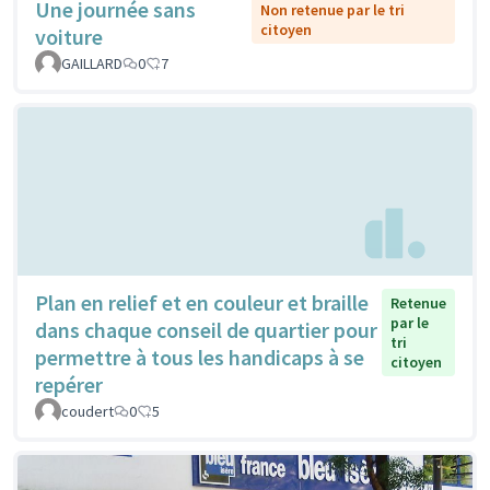
Une journée sans
Non retenue par le tri
citoyen
voiture
GAILLARD
0
7
Plan en relief et en couleur et braille
Retenue
par le
dans chaque conseil de quartier pour
tri
permettre à tous les handicaps à se
citoyen
repérer
coudert
0
5