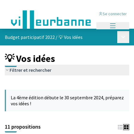
Se connecter
Menu princi
Menu p
Budget participatif 2022
/
💡 Vos idées
💡 Vos idées
Filtrer et rechercher
Passer la carte
Leaflet
|
©
OpenStreetMap
contributors
L'élément suivant est une carte qui présente les éléments de cet
+
La 4ème édition débute le 30 septembre 2024, préparez
−
vos idées !
11 propositions