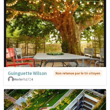
Guinguette Wilson
Non retenue par le tri citoyen
Merlin
1
4