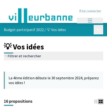
Se connecter
Menu princi
Menu p
Budget participatif 2022
/
💡 Vos idées
💡 Vos idées
Filtrer et rechercher
Passer la carte
Leaflet
|
©
OpenStreetMap
contributors
L'élément suivant est une carte qui présente les éléments de cet
+
La 4ème édition débute le 30 septembre 2024, préparez
−
vos idées !
16 propositions