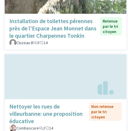
Installation de toilettes pérennes
Retenue
par le tri
près de l'Espace Jean Monnet dans
citoyen
le quartier Charpennes Tonkin
Cluzeau B
5
14
Nettoyer les rues de
Non retenue
par le tri
villeurbanne: une proposition
citoyen
éducative
Combescure
2
14