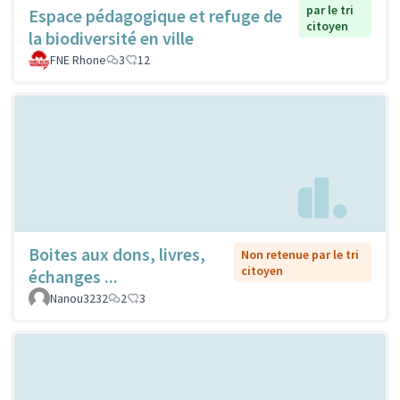
par le tri
Espace pédagogique et refuge de
citoyen
la biodiversité en ville
FNE Rhone
3
12
Boites aux dons, livres,
Non retenue par le tri
citoyen
échanges ...
Nanou3232
2
3