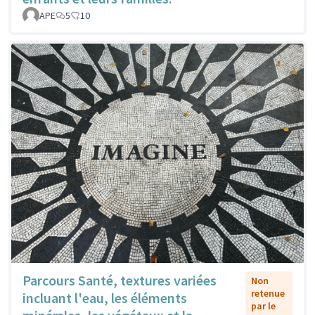
APE
5
10
Parcours Santé, textures variées
Non
retenue
incluant l'eau, les éléments
par le