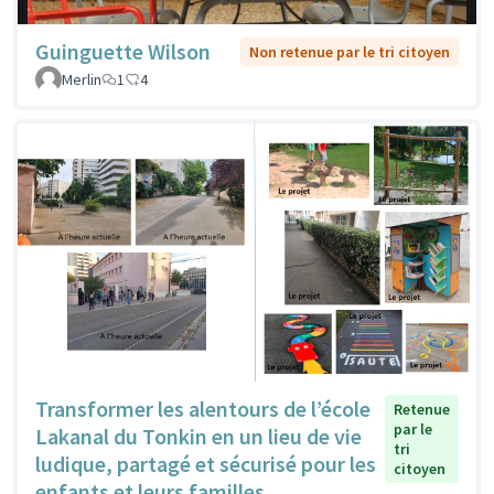
Guinguette Wilson
Non retenue par le tri citoyen
Merlin
1
4
Transformer les alentours de l’école
Retenue
par le
Lakanal du Tonkin en un lieu de vie
tri
ludique, partagé et sécurisé pour les
citoyen
enfants et leurs familles.