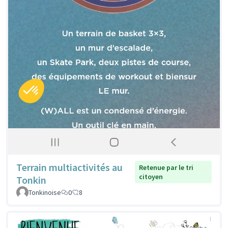
Terrain multiactivités au
Retenue par le tri
citoyen
Tonkin
Tonkinoise
0
8