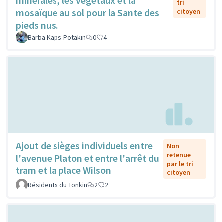
minérales, les végétaux et la
tri
mosaïque au sol pour la Sante des
citoyen
pieds nus.
Barba Kaps-Potakin
0
4
Ajout de sièges individuels entre
Non
retenue
l'avenue Platon et entre l'arrêt du
par le tri
tram et la place Wilson
citoyen
Résidents du Tonkin
2
2