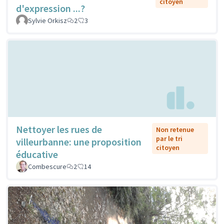
citoyen
d'expression ...?
Sylvie Orkisz
2
3
Nettoyer les rues de
Non retenue
par le tri
villeurbanne: une proposition
citoyen
éducative
Combescure
2
14