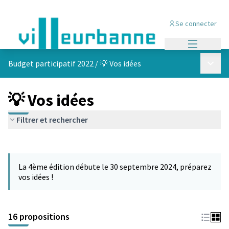
Se connecter
Menu princi
Menu p
Budget participatif 2022
/
💡 Vos idées
💡 Vos idées
Filtrer et rechercher
Passer la carte
Leaflet
|
©
OpenStreetMap
contributors
L'élément suivant est une carte qui présente les éléments de cet
+
La 4ème édition débute le 30 septembre 2024, préparez
−
vos idées !
16 propositions