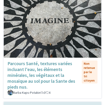
Parcours Santé, textures variées
Non
retenue
incluant l'eau, les éléments
par le
minérales, les végétaux et la
tri
mosaïque au sol pour la Sante des
citoyen
pieds nus.
Barba Kaps-Potakin
0
4