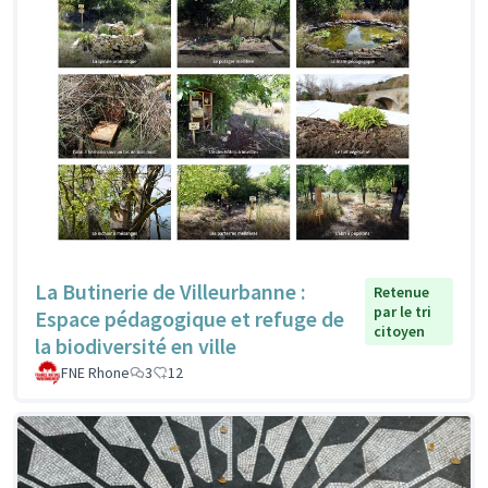
La Butinerie de Villeurbanne :
Retenue
par le tri
Espace pédagogique et refuge de
citoyen
la biodiversité en ville
FNE Rhone
3
12