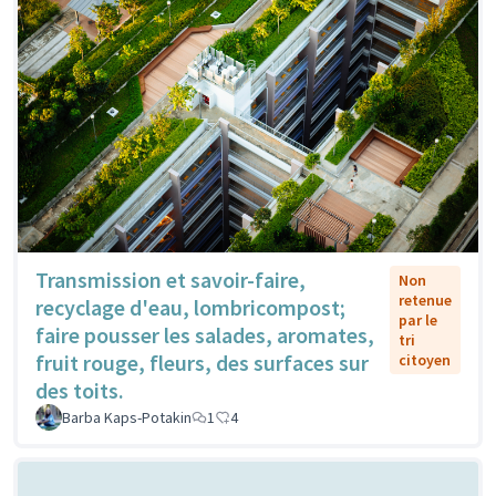
Transmission et savoir-faire,
Non
retenue
recyclage d'eau, lombricompost;
par le
faire pousser les salades, aromates,
tri
fruit rouge, fleurs, des surfaces sur
citoyen
des toits.
Barba Kaps-Potakin
1
4