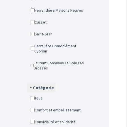
Ferrandière Maisons Neuves
Cusset
Saint-Jean
Perralière Grandclément
Cyprian
Laurent Bonnevay La Soie Les
Brosses
Catégorie
Tout
Confort et embellissement
Convivialité et solidarité