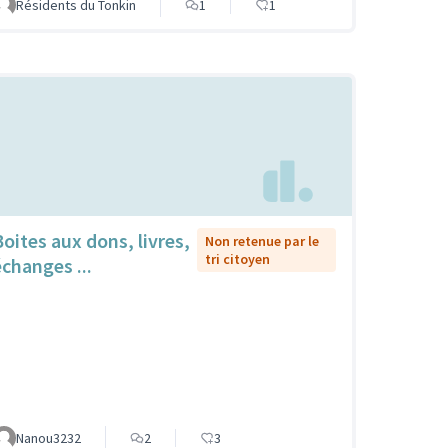
Résidents du Tonkin
1
1
Boites aux dons, livres,
Non retenue par le
tri citoyen
échanges ...
Nanou3232
2
3