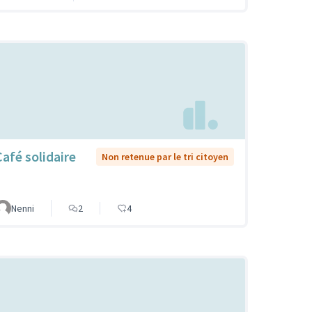
Café solidaire
Non retenue par le tri citoyen
Nenni
2
4