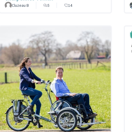
Cluzeau B
5
14