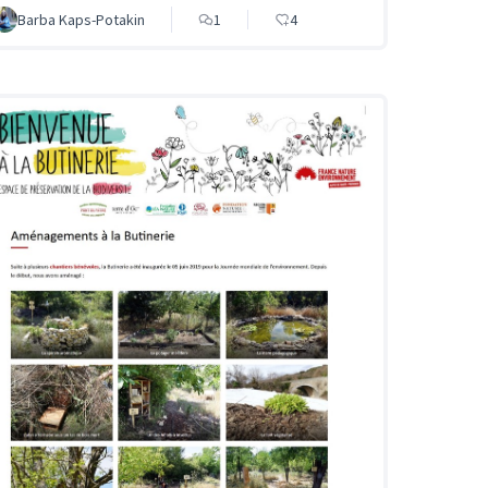
Barba Kaps-Potakin
1
4