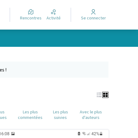
Rencontres
Activité
Se connecter
Leaflet
|
©
OpenStreetMap
contributors
e des points de carte. L'élément peut être utilisé avec un lecteur
es !
lus
Les plus
Les plus
Avec le plus
nues
commentées
suivies
d'auteurs