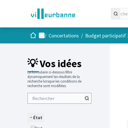
Accueil
Menu principal
/
Concertations
/
Budget participatif
Passer
L'élément
+
−
💡 Vos idées
Le formulaire ci-dessous filtre
dynamiquement les résultats de la
recherche lorsque les conditions de
recherche sont modifiées.
État