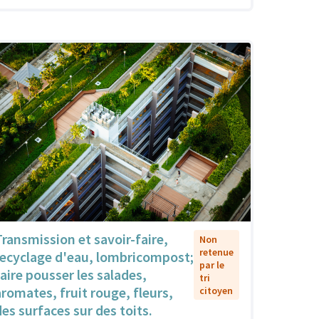
Transmission et savoir-faire,
Non
retenue
recyclage d'eau, lombricompost;
par le
faire pousser les salades,
tri
aromates, fruit rouge, fleurs,
citoyen
des surfaces sur des toits.