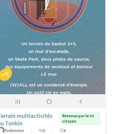
Terrain multiactivités
Retenue par le tri
citoyen
au Tonkin
Tonkinoise
0
8