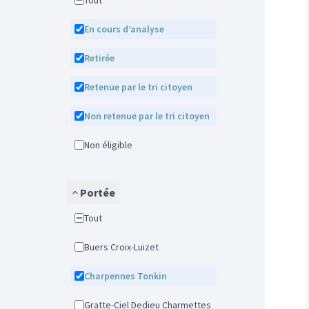
Tout
En cours d’analyse
Retirée
Retenue par le tri citoyen
Non retenue par le tri citoyen
Non éligible
Portée
Tout
Buers Croix-Luizet
Charpennes Tonkin
Gratte-Ciel Dedieu Charmettes