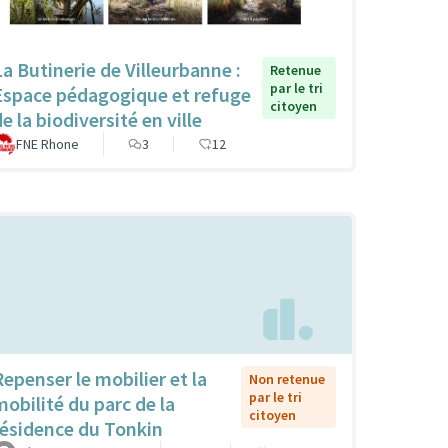
La Butinerie de Villeurbanne :
Retenue
par le tri
Espace pédagogique et refuge
citoyen
e la biodiversité en ville
FNE Rhone
3
12
Repenser le mobilier et la
Non retenue
par le tri
mobilité du parc de la
citoyen
résidence du Tonkin