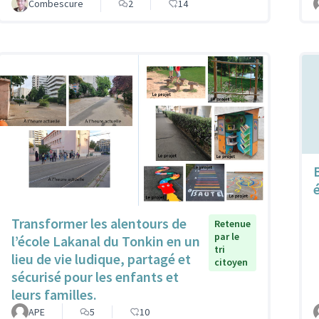
Combescure
2
14
Transformer les alentours de
Retenue
par le
l’école Lakanal du Tonkin en un
tri
lieu de vie ludique, partagé et
citoyen
sécurisé pour les enfants et
leurs familles.
APE
5
10