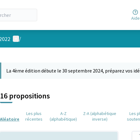
Aide
Menu utilisateur
 2022
/
 la carte
 suivant est une carte qui présente les éléments de cette page comm
La 4ème édition débute le 30 septembre 2024, préparez vos idé
16 propositions
Les plus
A-Z
Z-A (alphabétique
Les p
Aléatoire
récentes
(alphabétique)
inverse)
soute