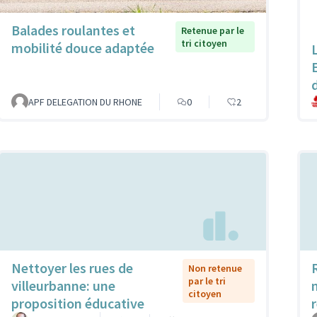
Balades roulantes et
Retenue par le
tri citoyen
mobilité douce adaptée
d
APF DELEGATION DU RHONE
0
2
Nettoyer les rues de
Non retenue
par le tri
villeurbanne: une
citoyen
proposition éducative