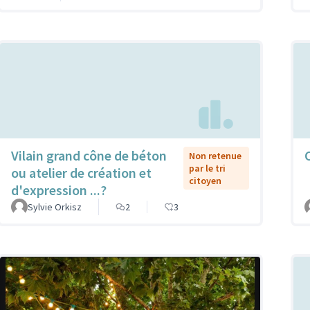
Vilain grand cône de béton
Non retenue
par le tri
ou atelier de création et
citoyen
d'expression ...?
Sylvie Orkisz
2
3