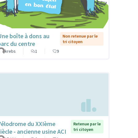
Une boîte à dons au
Non retenue par le
tri citoyen
parc du centre
krebs
1
9
Vélodrome du XXIème
Retenue par le
tri citoyen
siècle - ancienne usine ACI