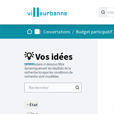
Accueil
Menu principal
/
Concertations
/
Budget participatif
Passer
L'élément
+
−
💡 Vos idées
Le formulaire ci-dessous filtre
dynamiquement les résultats de la
recherche lorsque les conditions de
recherche sont modifiées.
État