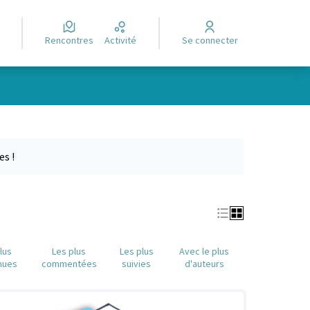
Rencontres
Activité
Se connecter
Leaflet
|
©
OpenStreetMap
contributors
e des points de carte. L'élément peut être utilisé avec un lecteur
es !
lus
Les plus
Les plus
Avec le plus
nues
commentées
suivies
d'auteurs