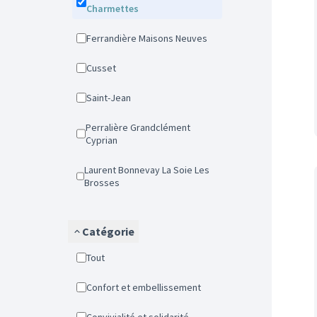
Charmettes
Ferrandière Maisons Neuves
Cusset
Saint-Jean
Perralière Grandclément
Cyprian
Laurent Bonnevay La Soie Les
Brosses
Catégorie
Tout
Confort et embellissement