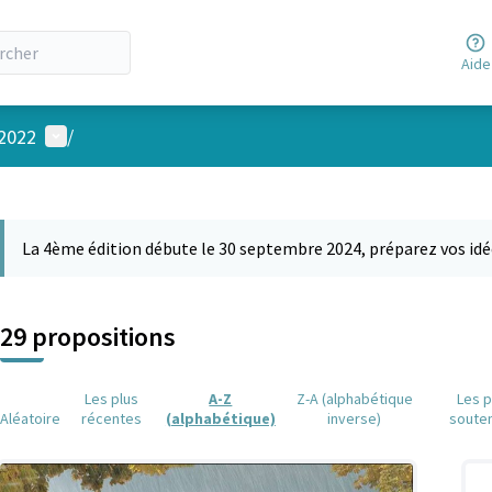
Aide
Menu utilisateur
 2022
/
 la carte
 suivant est une carte qui présente les éléments de cette page comm
La 4ème édition débute le 30 septembre 2024, préparez vos idé
29 propositions
Les plus
A-Z
Z-A (alphabétique
Les p
Aléatoire
récentes
(alphabétique)
inverse)
soute