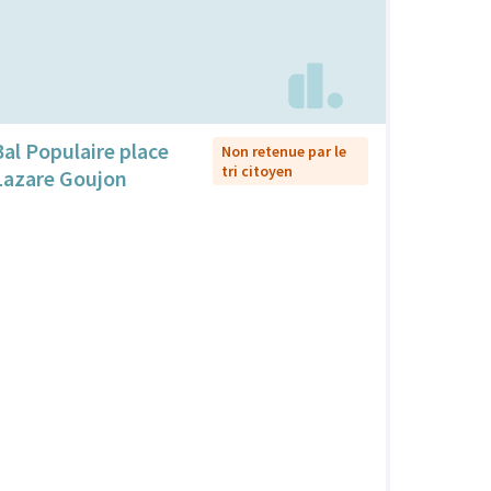
Bal Populaire place
Non retenue par le
tri citoyen
Lazare Goujon