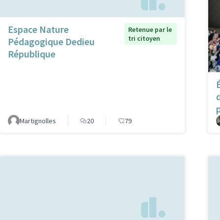
Espace Nature
Retenue par le
tri citoyen
Pédagogique Dedieu
République
p
Martignolles
20
79