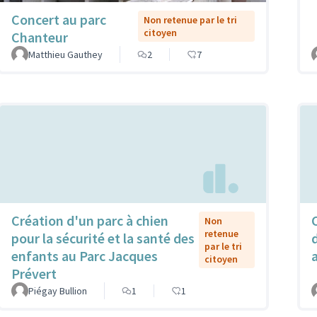
Concert au parc
Non retenue par le tri
citoyen
Chanteur
Matthieu Gauthey
2
7
Création d'un parc à chien
Non
retenue
pour la sécurité et la santé des
par le tri
enfants au Parc Jacques
citoyen
Prévert
Piégay Bullion
1
1