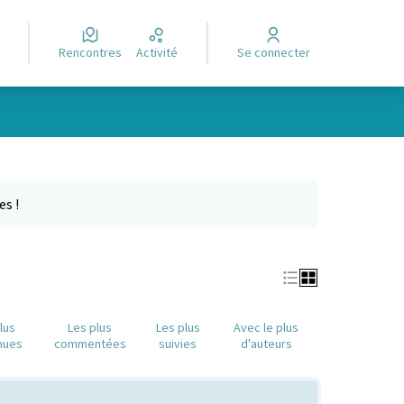
Rencontres
Activité
Se connecter
Leaflet
|
©
OpenStreetMap
contributors
e des points de carte. L'élément peut être utilisé avec un lecteur
es !
lus
Les plus
Les plus
Avec le plus
nues
commentées
suivies
d'auteurs