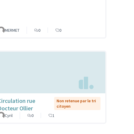
MERMET
0
0
Circulation rue
Non retenue par le tri
citoyen
Docteur Ollier
Cyril
0
1