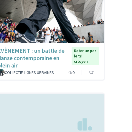
ÉVÈNEMENT : un battle de
Retenue par
le tri
danse contemporaine en
citoyen
lein air
COLLECTIF LIGNES URBAINES
0
1