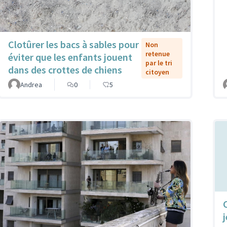
Clotûrer les bacs à sables pour
Non
retenue
éviter que les enfants jouent
par le tri
dans des crottes de chiens
citoyen
Andrea
0
5