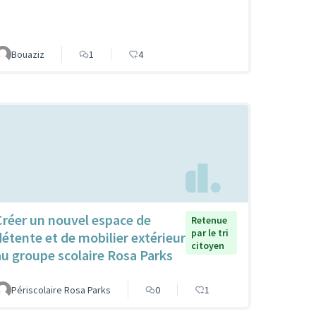
Bouaziz
1
4
Créer un nouvel espace de
Retenue
par le tri
détente et de mobilier extérieur
citoyen
au groupe scolaire Rosa Parks
Périscolaire Rosa Parks
0
1