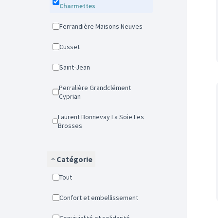
Charmettes
Ferrandière Maisons Neuves
Cusset
Saint-Jean
Perralière Grandclément
Cyprian
Laurent Bonnevay La Soie Les
Brosses
Catégorie
Tout
Confort et embellissement