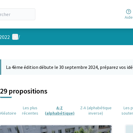
Aide
Menu utilisateur
 2022
/
 la carte
 suivant est une carte qui présente les éléments de cette page comm
La 4ème édition débute le 30 septembre 2024, préparez vos idé
29 propositions
Les plus
A-Z
Z-A (alphabétique
Les p
Aléatoire
récentes
(alphabétique)
inverse)
soute