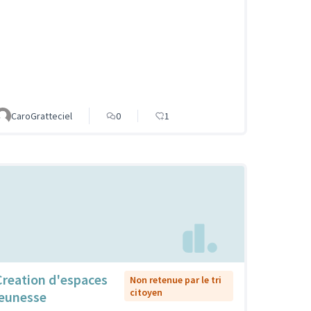
CaroGratteciel
0
1
Creation d'espaces
Non retenue par le tri
citoyen
jeunesse