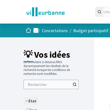
Accueil
Menu principal
/
Concertations
/
Budget participatif
Passer
L'élément
+
−
💡 Vos idées
Le formulaire ci-dessous filtre
dynamiquement les résultats de la
recherche lorsque les conditions de
recherche sont modifiées.
État