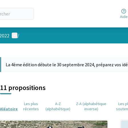
Aide
Menu utilisateur
 2022
/
 la carte
 suivant est une carte qui présente les éléments de cette page comm
La 4ème édition débute le 30 septembre 2024, préparez vos idé
11 propositions
Les plus
A-Z
Z-A (alphabétique
Les p
Aléatoire
récentes
(alphabétique)
inverse)
soute