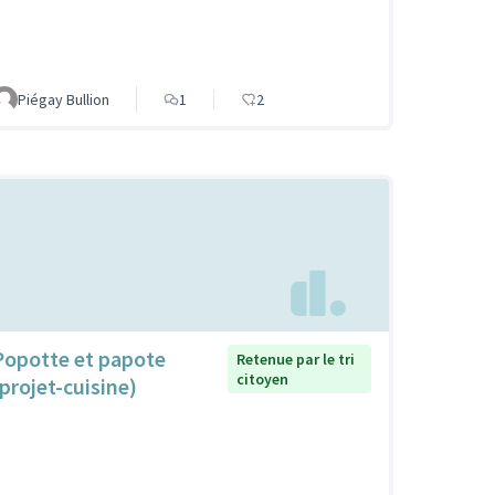
Piégay Bullion
1
2
Popotte et papote
Retenue par le tri
citoyen
(projet-cuisine)