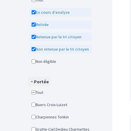
Tout
En cours d’analyse
Retirée
Retenue par le tri citoyen
Non retenue par le tri citoyen
Non éligible
Portée
Tout
Buers Croix-Luizet
Charpennes Tonkin
Gratte-Ciel Dedieu Charmettes