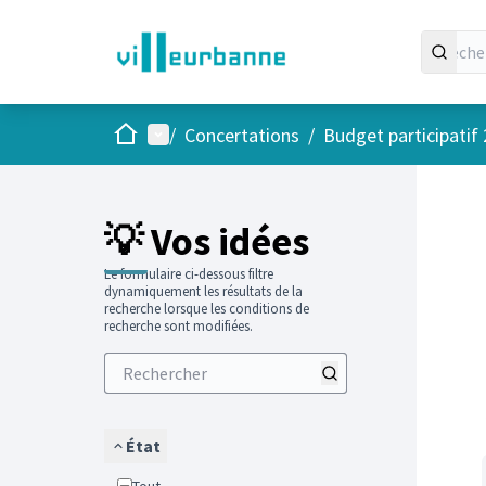
Accueil
Menu principal
/
Concertations
/
Budget participatif
Passer
L'élément
+
−
💡 Vos idées
Le formulaire ci-dessous filtre
dynamiquement les résultats de la
recherche lorsque les conditions de
recherche sont modifiées.
État