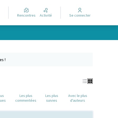
Rencontres
Activité
Se connecter
Leaflet
|
©
OpenStreetMap
contributors
e des points de carte. L'élément peut être utilisé avec un lecteur
es !
lus
Les plus
Les plus
Avec le plus
nues
commentées
suivies
d'auteurs