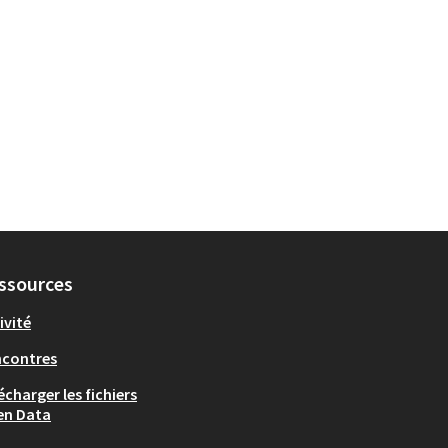
ssources
ivité
ncontres
écharger les fichiers
en Data