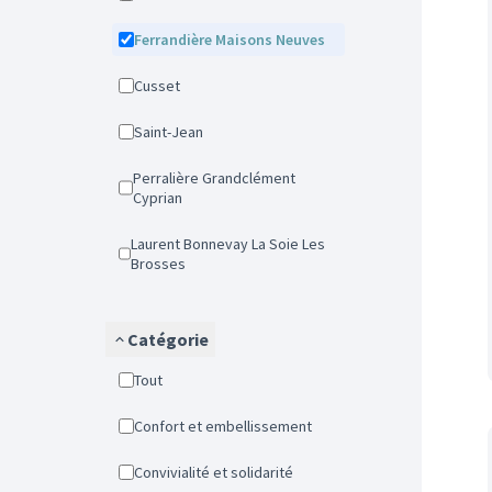
Ferrandière Maisons Neuves
Cusset
Saint-Jean
Perralière Grandclément
Cyprian
Laurent Bonnevay La Soie Les
Brosses
Catégorie
Tout
Confort et embellissement
Convivialité et solidarité