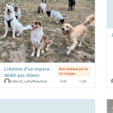
Création d'un espace
Non retenue par le
tri citoyen
dédié aux chiens
Collectif_LaTruffeAuVent
35
29