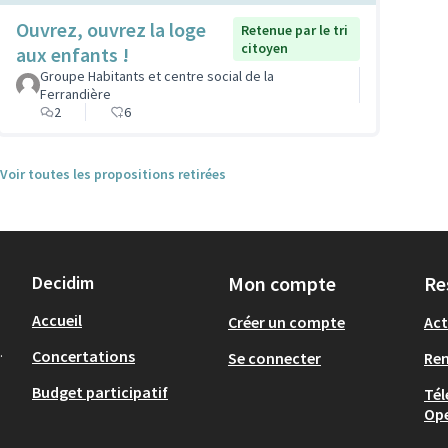
Ouvrez, ouvrez la loge
Retenue par le tri
citoyen
aux enfants !
Groupe Habitants et centre social de la
Ferrandière
2
6
Voir toutes les propositions retirées
Decidim
Mon compte
Re
Accueil
Créer un compte
Act
.
Concertations
Se connecter
Re
Budget participatif
Tél
Op