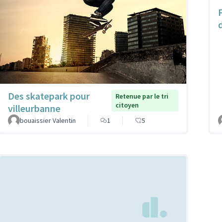
Des skatepark pour
Retenue par le tri
citoyen
villeurbanne
bouaissier Valentin
1
5