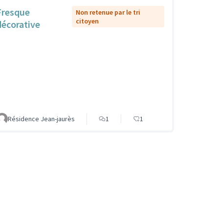
Fresque
Non retenue par le tri
citoyen
décorative
Résidence Jean-jaurès
1
1