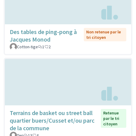
Des tables de ping-pong à
Non retenue par le
tri citoyen
Jacques Monod
Cotton-tige
1
2
Terrains de basket ou street ball
Retenue
par le tri
quartier buers/Cusset et/ou parc
citoyen
de la commune
Tep
13
4