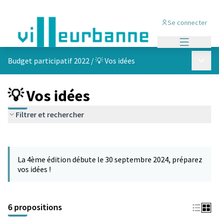
Se connecter
Menu princi
Menu p
Budget participatif 2022
/
💡 Vos idées
💡 Vos idées
Filtrer et rechercher
Passer la carte
Leaflet
|
©
OpenStreetMap
contributors
L'élément suivant est une carte qui présente les éléments de cet
+
La 4ème édition débute le 30 septembre 2024, préparez
−
vos idées !
6 propositions