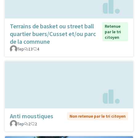
Terrains de basket ou street ball
Retenue
par le tri
quartier buers/Cusset et/ou parc
citoyen
de la commune
Tep
13
4
Anti moustiques
Non retenue par le tri citoyen
Tep
2
2