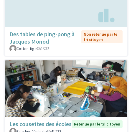
Des tables de ping-pong à
Non retenue par le
tri citoyen
Jacques Monod
Cotton-tige
1
2
Les cousettes des écoles
Retenue par le tri citoyen
Faustine Vanhulle
4
23