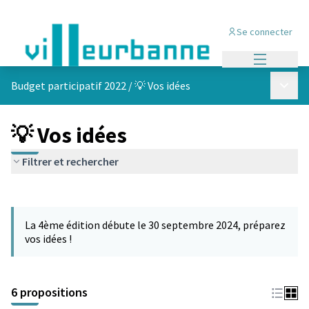
Se connecter
Menu princi
Menu p
Budget participatif 2022
/
💡 Vos idées
💡 Vos idées
Filtrer et rechercher
Passer la carte
Leaflet
|
©
OpenStreetMap
contributors
L'élément suivant est une carte qui présente les éléments de cet
+
La 4ème édition débute le 30 septembre 2024, préparez
−
vos idées !
6 propositions