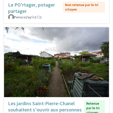
Le PO'rtager, potager
Non retenue par le tri
citoyen
partager
PeriscoZay
1
1
Les jardins Saint-Pierre-Chanel
Retenue
par le tri
souhaitent s'ouvrir aux personnes
citoyen