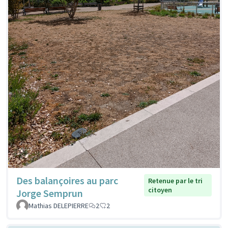
Des balançoires au parc
Retenue par le tri
citoyen
Jorge Semprun
Mathias DELEPIERRE
2
2