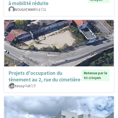
à mobilité réduite
NOUGAT4069
1
1
Projets d'occupation du
Retenue par le
tri citoyen
tènement au 2, rue du cimetière
Kessy
8
7