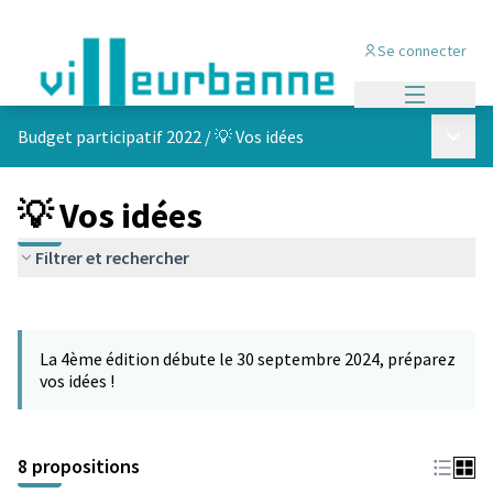
Se connecter
Menu princi
Menu p
Budget participatif 2022
/
💡 Vos idées
💡 Vos idées
Filtrer et rechercher
Passer la carte
Leaflet
|
©
OpenStreetMap
contributors
L'élément suivant est une carte qui présente les éléments de cet
+
La 4ème édition débute le 30 septembre 2024, préparez
−
vos idées !
8 propositions