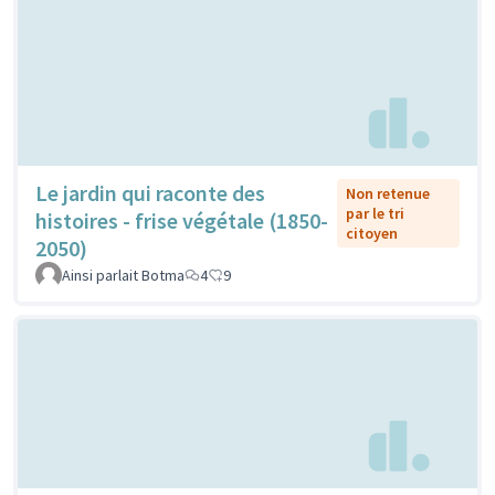
Le jardin qui raconte des
Non retenue
par le tri
histoires - frise végétale (1850-
citoyen
2050)
Ainsi parlait Botma
4
9