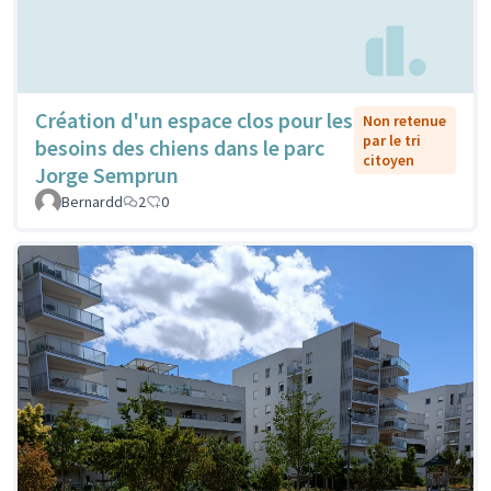
Création d'un espace clos pour les
Non retenue
par le tri
besoins des chiens dans le parc
citoyen
Jorge Semprun
Bernardd
2
0