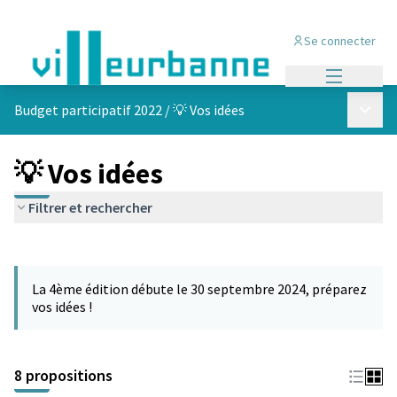
Se connecter
Menu princi
Menu p
Budget participatif 2022
/
💡 Vos idées
💡 Vos idées
Filtrer et rechercher
Passer la carte
Leaflet
|
©
OpenStreetMap
contributors
L'élément suivant est une carte qui présente les éléments de cet
+
La 4ème édition débute le 30 septembre 2024, préparez
−
vos idées !
8 propositions