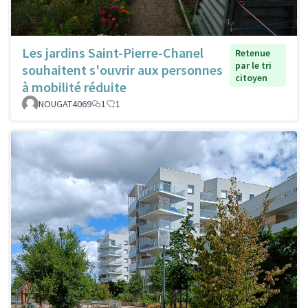
Les jardins Saint-Pierre-Chanel
Retenue
par le tri
souhaitent s'ouvrir aux personnes
citoyen
à mobilité réduite
NOUGAT4069
1
1