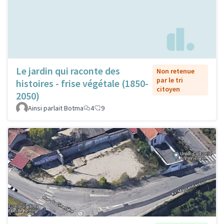
Le jardin qui raconte des
Non retenue
par le tri
histoires - frise végétale (1850-
citoyen
2050)
Ainsi parlait Botma
4
9