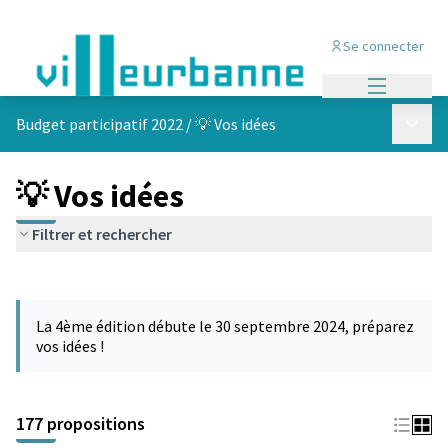
Se connecter
Menu princi
Menu p
Budget participatif 2022
/
💡 Vos idées
💡 Vos idées
Filtrer et rechercher
Passer la carte
Leaflet
|
©
OpenStreetMap
contributors
L'élément suivant est une carte qui présente les éléments de cet
+
La 4ème édition débute le 30 septembre 2024, préparez
−
vos idées !
177 propositions