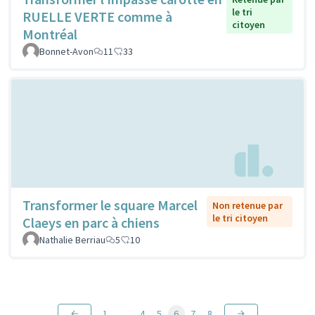
le tri
RUELLE VERTE comme à
citoyen
Montréal
Bonnet-Avon
11
33
Transformer le square Marcel
Non retenue par
le tri citoyen
Claeys en parc à chiens
Nathalie Berriau
5
10
1
…
4
5
6
7
8