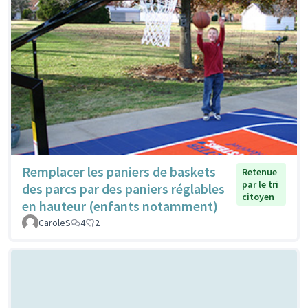
Remplacer les paniers de baskets
Retenue
par le tri
des parcs par des paniers réglables
citoyen
en hauteur (enfants notamment)
CaroleS
4
2