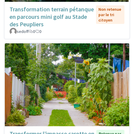
Transformation terrain pétanque
Non retenue
par le tri
en parcours mini golf au Stade
citoyen
des Peupliers
sedoff
0
0
Transformer l’impasse carotte en
Retenue par