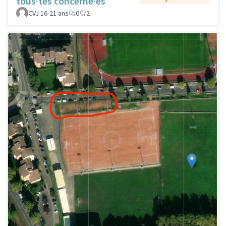
tous·tes concerné·es
CVJ 16-21 ans
0
2