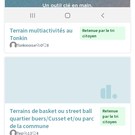
Terrain multiactivités au
Retenue par le tri
citoyen
Tonkin
Tonkinoise
0
8
Terrains de basket ou street ball
Retenue
par le tri
quartier buers/Cusset et/ou parc
citoyen
de la commune
Tep
13
4