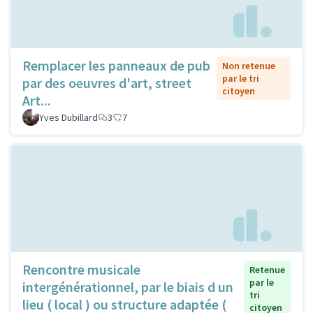
Remplacer les panneaux de pub
Non retenue
par le tri
par des oeuvres d'art, street
citoyen
Art...
Yves Dubillard
3
7
Rencontre musicale
Retenue
par le
intergénérationnel, par le biais d un
tri
lieu ( local ) ou structure adaptée (
citoyen