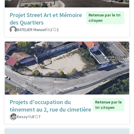
Projet Street Art et Mémoire
Retenue par le tri
citoyen
des Quartiers
BATELIER Manuel
1
2
Projets d'occupation du
Retenue par le
tri citoyen
tènement au 2, rue du cimetière
Kessy
8
7