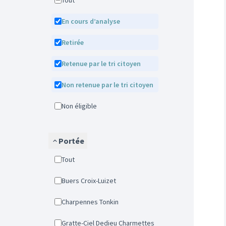
Tout
En cours d’analyse
Retirée
Retenue par le tri citoyen
Non retenue par le tri citoyen
Non éligible
Portée
Tout
Buers Croix-Luizet
Charpennes Tonkin
Gratte-Ciel Dedieu Charmettes