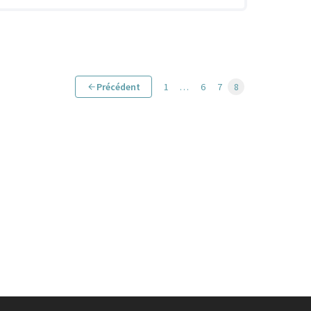
Précédent
1
…
6
7
8