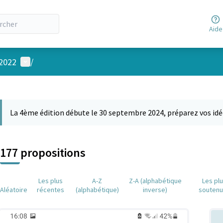
Aide
Menu utilisateur
 2022
/
 la carte
 suivant est une carte qui présente les éléments de cette page comm
La 4ème édition débute le 30 septembre 2024, préparez vos idé
177 propositions
Les plus
A-Z
Z-A (alphabétique
Les pl
Aléatoire
récentes
(alphabétique)
inverse)
souten