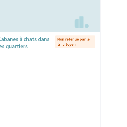
Cabanes à chats dans
Non retenue par le
tri citoyen
les quartiers