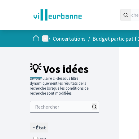
Accueil
Menu principal
/
Concertations
/
Budget participatif
Passer
L'élément
+
−
💡 Vos idées
Le formulaire ci-dessous filtre
dynamiquement les résultats de la
recherche lorsque les conditions de
recherche sont modifiées.
État