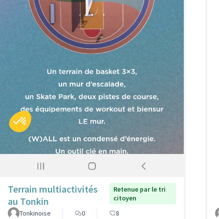
Terrain multiactivités
Retenue par le tri
citoyen
au Tonkin
Tonkinoise
0
8