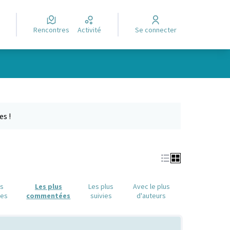
Rencontres
Activité
Se connecter
Leaflet
|
©
OpenStreetMap
contributors
e des points de carte. L'élément peut être utilisé avec un lecteur
es !
us
Les plus
Les plus
Avec le plus
ues
commentées
suivies
d'auteurs