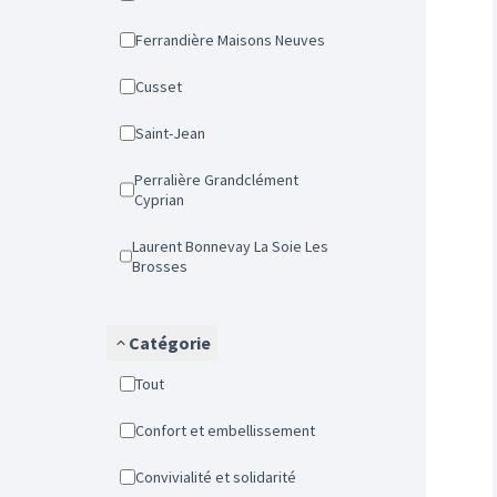
Ferrandière Maisons Neuves
Cusset
Saint-Jean
Perralière Grandclément
Cyprian
Laurent Bonnevay La Soie Les
Brosses
Catégorie
Tout
Confort et embellissement
Convivialité et solidarité