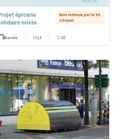
Projet épicerie
Non retenue par le tri
citoyen
solidaire mixte
Karami
13
20