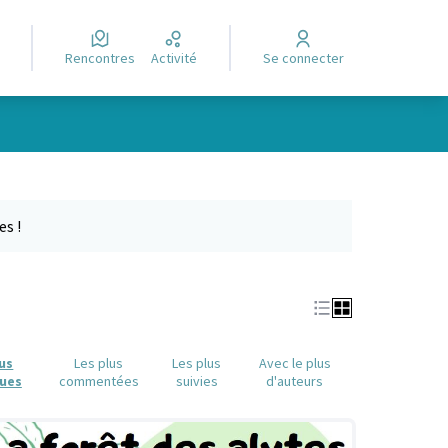
Rencontres
Activité
Se connecter
Leaflet
|
©
OpenStreetMap
contributors
e des points de carte. L'élément peut être utilisé avec un lecteur
es !
lus
Les plus
Les plus
Avec le plus
ues
commentées
suivies
d'auteurs