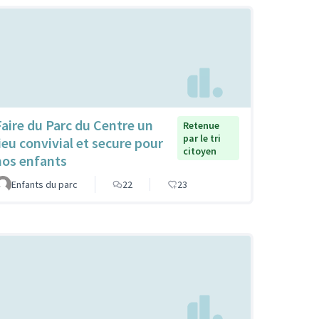
Faire du Parc du Centre un
Retenue
par le tri
lieu convivial et secure pour
citoyen
nos enfants
Enfants du parc
22
23