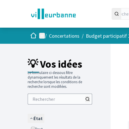
Accueil
Menu principal
/
Concertations
/
Budget participatif
Passer
L'élément
+
−
💡 Vos idées
Le formulaire ci-dessous filtre
dynamiquement les résultats de la
recherche lorsque les conditions de
recherche sont modifiées.
État