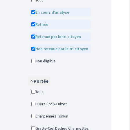
Tout
En cours d’analyse
Retirée
Retenue par le tri citoyen
Non retenue par le tri citoyen
Non éligible
Portée
Tout
Buers Croix-Luizet
Charpennes Tonkin
Gratte-Ciel Dedieu Charmettes