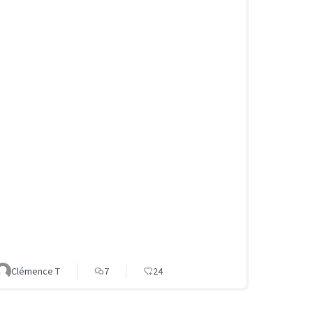
Clémence T
7
24