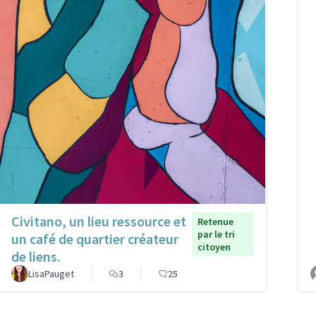
Civitano, un lieu ressource et
Retenue
par le tri
un café de quartier créateur
citoyen
de liens.
LisaPauget
3
25