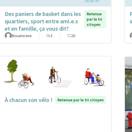
Des paniers de basket dans les
Retenue
par le tri
quartiers, sport entre ami.e.s
citoyen
et en famille, ça vous dit?
Bouamrane
3
20
À chacun son vélo !
Retenue par le tri citoyen