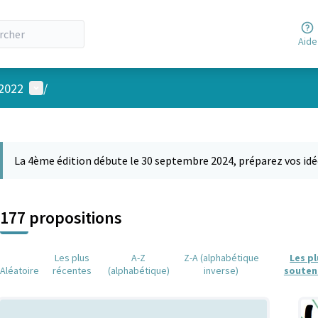
Aide
Menu utilisateur
 2022
/
 la carte
 suivant est une carte qui présente les éléments de cette page comm
La 4ème édition débute le 30 septembre 2024, préparez vos idé
177 propositions
Les plus
A-Z
Z-A (alphabétique
Les p
Aléatoire
récentes
(alphabétique)
inverse)
souten