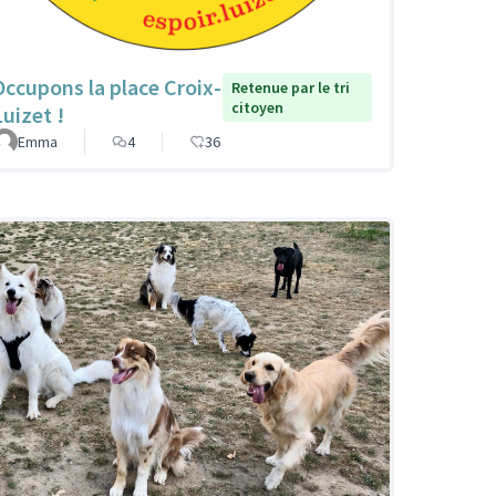
Occupons la place Croix-
Retenue par le tri
citoyen
Luizet !
Emma
4
36