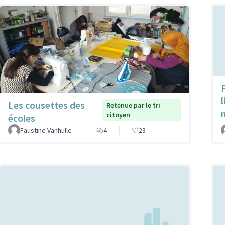
Les cousettes des
Retenue par le tri
citoyen
écoles
Faustine Vanhulle
4
23