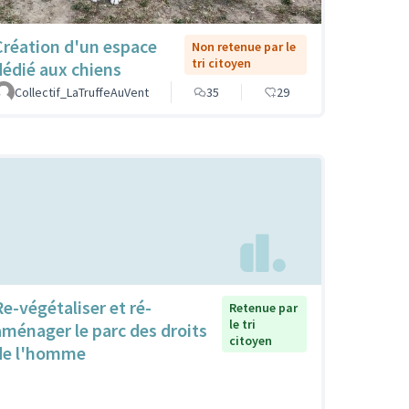
Création d'un espace
Non retenue par le
tri citoyen
dédié aux chiens
Collectif_LaTruffeAuVent
35
29
Re-végétaliser et ré-
Retenue par
le tri
aménager le parc des droits
citoyen
de l'homme