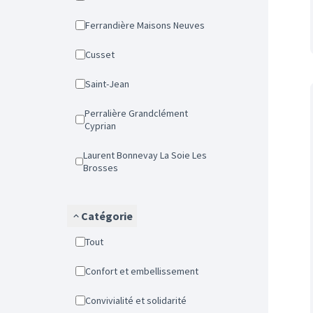
Ferrandière Maisons Neuves
Cusset
Saint-Jean
Perralière Grandclément
Cyprian
Laurent Bonnevay La Soie Les
Brosses
Catégorie
Tout
Confort et embellissement
Convivialité et solidarité