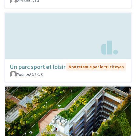
APE
5
10
Un parc sport et loisir
Non retenue par le tri citoyen
Younes
2
3