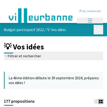
Se connecter
Menu princi
Menu p
Budget participatif 2022
/
💡 Vos idées
💡 Vos idées
Filtrer et rechercher
Passer la carte
Leaflet
|
©
OpenStreetMap
contributors
L'élément suivant est une carte qui présente les éléments de cet
+
La 4ème édition débute le 30 septembre 2024, préparez
−
vos idées !
177 propositions