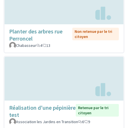
Planter des arbres rue
Non retenue par le tri
citoyen
Perroncel
Chabasseur
4
13
Réalisation d'une pépinière
Retenue par le tri
citoyen
test
Association les Jardins en Transition
6
9