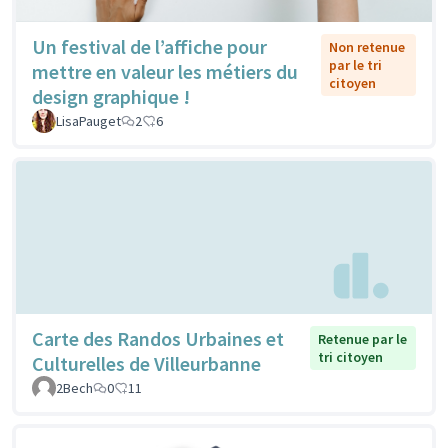
Un festival de l’affiche pour
Non retenue
par le tri
mettre en valeur les métiers du
citoyen
design graphique !
LisaPauget
2
6
Carte des Randos Urbaines et
Retenue par le
tri citoyen
Culturelles de Villeurbanne
2Bech
0
11