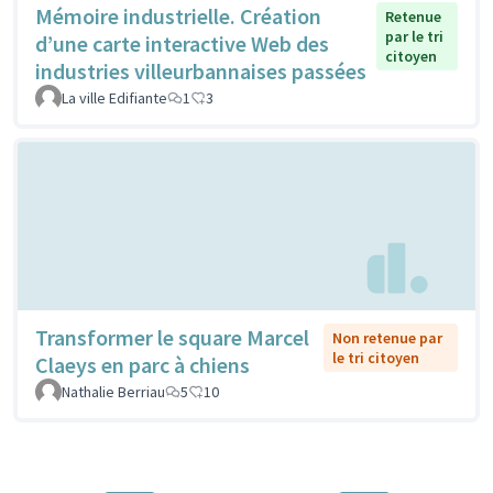
Mémoire industrielle. Création
Retenue
par le tri
d’une carte interactive Web des
citoyen
industries villeurbannaises passées
La ville Edifiante
1
3
Transformer le square Marcel
Non retenue par
le tri citoyen
Claeys en parc à chiens
Nathalie Berriau
5
10