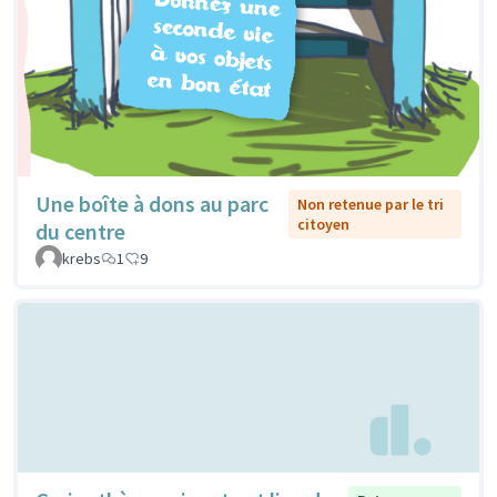
Une boîte à dons au parc
Non retenue par le tri
citoyen
du centre
krebs
1
9