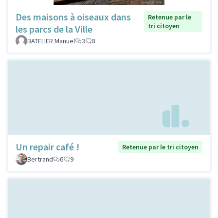
Des maisons à oiseaux dans
Retenue par le
tri citoyen
les parcs de la Ville
BATELIER Manuel
3
8
Un repair café !
Retenue par le tri citoyen
Bertrand
6
9