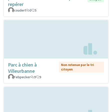
repérer
coudert
0
5
Parc à chien à
Non retenue par le tri
citoyen
Villeurbanne
Febpecker
9
9