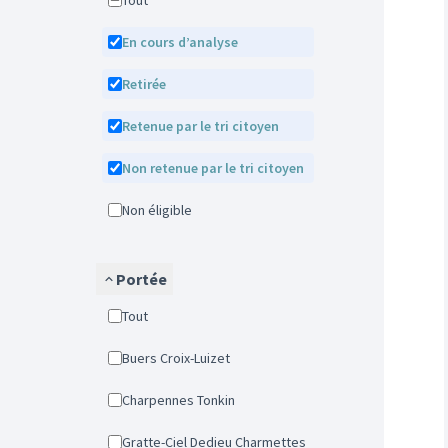
Tout
En cours d’analyse
Retirée
Retenue par le tri citoyen
Non retenue par le tri citoyen
Non éligible
Portée
Tout
Buers Croix-Luizet
Charpennes Tonkin
Gratte-Ciel Dedieu Charmettes