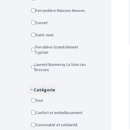
Ferrandière Maisons Neuves
Cusset
Saint-Jean
Perralière Grandclément
Cyprian
Laurent Bonnevay La Soie Les
Brosses
Catégorie
Tout
Confort et embellissement
Convivialité et solidarité