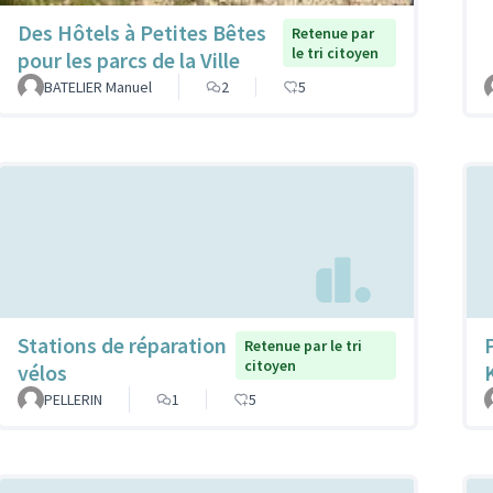
Des Hôtels à Petites Bêtes
Retenue par
le tri citoyen
pour les parcs de la Ville
BATELIER Manuel
2
5
Stations de réparation
Retenue par le tri
citoyen
vélos
PELLERIN
1
5