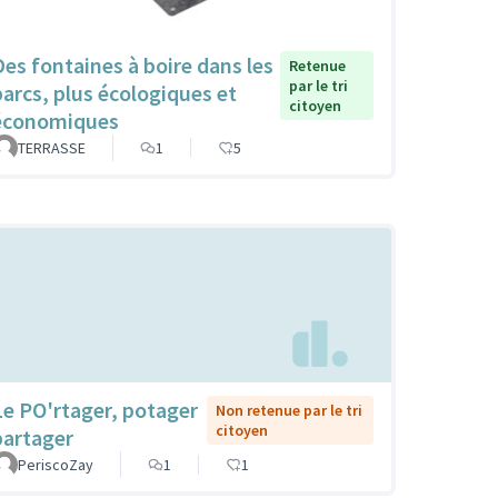
Des fontaines à boire dans les
Retenue
par le tri
parcs, plus écologiques et
citoyen
économiques
TERRASSE
1
5
Le PO'rtager, potager
Non retenue par le tri
citoyen
partager
PeriscoZay
1
1