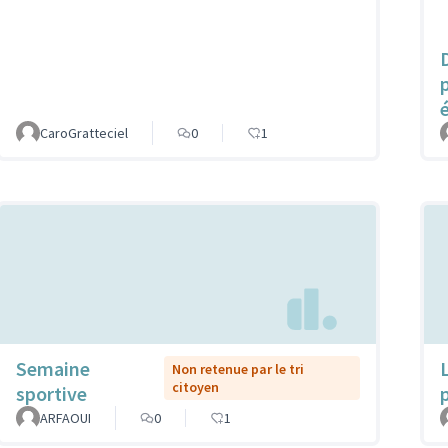
CaroGratteciel
0
1
Semaine
Non retenue par le tri
citoyen
sportive
ARFAOUI
0
1