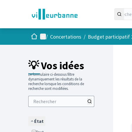
Accueil
Menu principal
/
Concertations
/
Budget participatif
Passer
L'élément
+
−
💡 Vos idées
Le formulaire ci-dessous filtre
dynamiquement les résultats de la
recherche lorsque les conditions de
recherche sont modifiées.
État