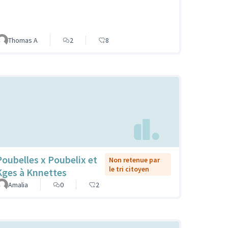
Thomas A
2
8
Poubelles x Poubelix et
Non retenue par
le tri citoyen
Kges à Knnettes
Amalia
0
2