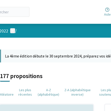
Aide
Menu utilisateur
 2022
/
 la carte
 suivant est une carte qui présente les éléments de cette page comm
La 4ème édition débute le 30 septembre 2024, préparez vos idé
177 propositions
Les plus
A-Z
Z-A (alphabétique
Les pl
Aléatoire
récentes
(alphabétique)
inverse)
souten