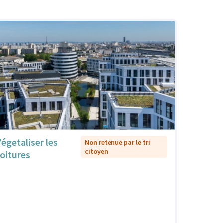
Végetaliser les
Non retenue par le tri
citoyen
toitures