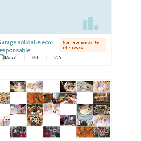
Garage solidaire eco-
Non retenue par le
tri citoyen
responsable
Marcé
1
0