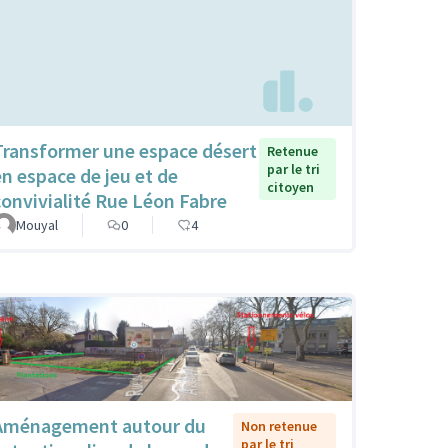
Transformer une espace désert
Retenue
par le tri
en espace de jeu et de
citoyen
convivialité Rue Léon Fabre
Mouyal
0
4
Aménagement autour du
Non retenue
par le tri