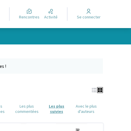
Rencontres
Activité
Se connecter
Leaflet
|
©
OpenStreetMap
contributors
e des points de carte. L'élément peut être utilisé avec un lecteur
es !
us
Les plus
Les plus
Avec le plus
ues
commentées
suivies
d'auteurs