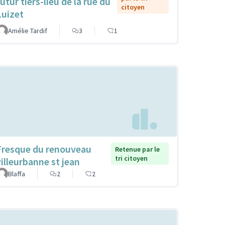
utur tiers-lieu de la rue du
citoyen
Luizet
Amélie Tardif
3
1
Fresque du renouveau
Retenue par le
tri citoyen
villeurbanne st jean
Blaffa
2
2