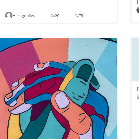
Martignolles
20
79