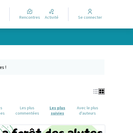
Rencontres
Activité
Se connecter
Leaflet
|
©
OpenStreetMap
contributors
e des points de carte. L'élément peut être utilisé avec un lecteur
es !
us
Les plus
Les plus
Avec le plus
ues
commentées
suivies
d'auteurs