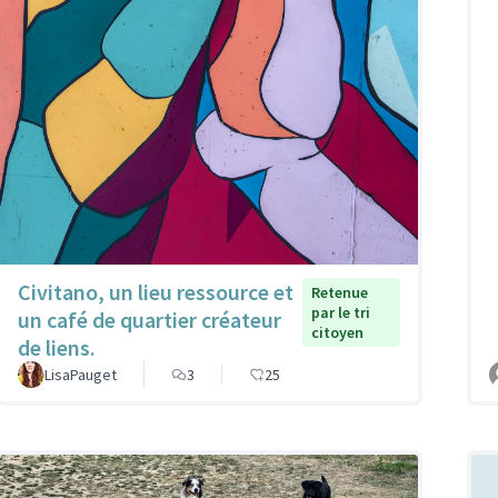
Civitano, un lieu ressource et
Retenue
par le tri
un café de quartier créateur
citoyen
de liens.
LisaPauget
3
25