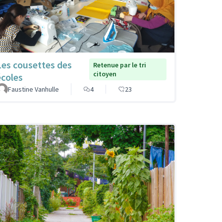
Les cousettes des
Retenue par le tri
citoyen
écoles
Faustine Vanhulle
4
23