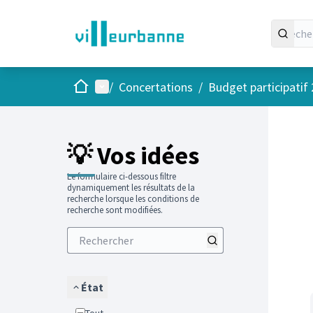
Accueil
Menu principal
/
Concertations
/
Budget participatif
Passer
L'élément
+
−
💡 Vos idées
Le formulaire ci-dessous filtre
dynamiquement les résultats de la
recherche lorsque les conditions de
recherche sont modifiées.
État