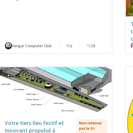
Hangar Computer Club
1
18
Votre tiers lieu festif et
Non retenue
par le tri
innovant propulsé à