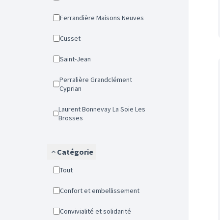
Ferrandière Maisons Neuves
Cusset
Saint-Jean
Perralière Grandclément
Cyprian
Laurent Bonnevay La Soie Les
Brosses
Catégorie
Tout
Confort et embellissement
Convivialité et solidarité