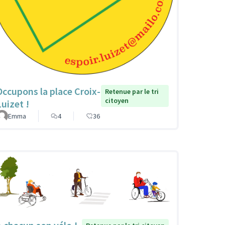
Occupons la place Croix-
Retenue par le tri
citoyen
Luizet !
Emma
4
36