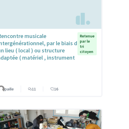
Rencontre musicale
Retenue
par le
intergénérationnel, par le biais d
tri
n lieu ( local ) ou structure
citoyen
adaptée ( matériel , instrument
paille
11
16