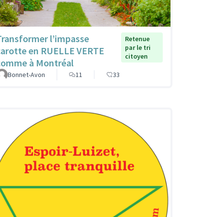
Transformer l’impasse
Retenue
par le tri
carotte en RUELLE VERTE
citoyen
comme à Montréal
Bonnet-Avon
11
33