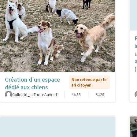
u
)
Création d'un espace
Non retenue par le
tri citoyen
dédié aux chiens
Collectif_LaTruffeAuVent
35
29