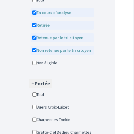
Tout
En cours d’analyse
Retirée
Retenue par le tri citoyen
Non retenue par le tri citoyen
Non éligible
Portée
Tout
Buers Croix-Luizet
Charpennes Tonkin
Gratte-Ciel Dedieu Charmettes