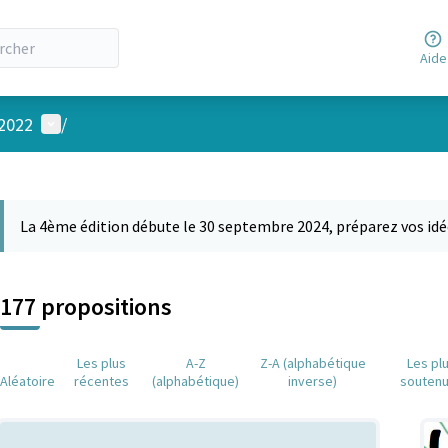
Aide
Menu utilisateur
 2022
/
 la carte
 suivant est une carte qui présente les éléments de cette page comm
La 4ème édition débute le 30 septembre 2024, préparez vos idé
177 propositions
Les plus
A-Z
Z-A (alphabétique
Les pl
Aléatoire
récentes
(alphabétique)
inverse)
souten