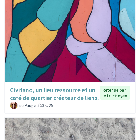
Civitano, un lieu ressource et un
Retenue par
le tri citoyen
café de quartier créateur de liens.
LisaPauget
3
25