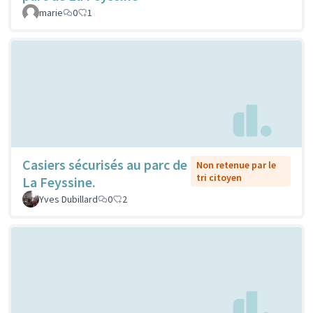
marie
0
1
Casiers sécurisés au parc de
Non retenue par le
tri citoyen
La Feyssine.
Yves Dubillard
0
2