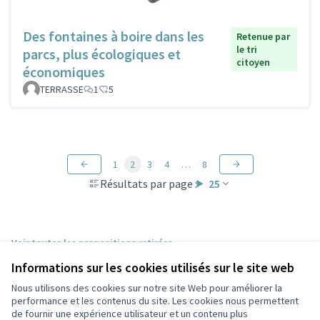
Des fontaines à boire dans les
Retenue par
le tri
parcs, plus écologiques et
citoyen
économiques
TERRASSE
1
5
1
2
3
4
…
8
Résultats par page :
25
Voir toutes les propositions retirées
Informations sur les cookies utilisés sur le site web
Nous utilisons des cookies sur notre site Web pour améliorer la
Conditions d'utilisation
performance et les contenus du site. Les cookies nous permettent
Paramètres des cookies
de fournir une expérience utilisateur et un contenu plus
Participez Villeurbanne sur X
Participez Villeurbanne sur Facebook
Participez Villeurbanne sur Instagram
Participez Villeurbanne sur YouTube