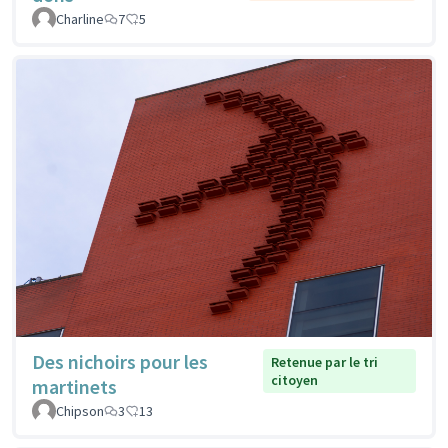
Charline
7
5
Des nichoirs pour les
Retenue par le tri
citoyen
martinets
Chipson
3
13