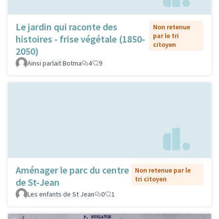
Le jardin qui raconte des
Non retenue
par le tri
histoires - frise végétale (1850-
citoyen
2050)
Ainsi parlait Botma
4
9
Aménager le parc du centre
Non retenue par le
tri citoyen
de St-Jean
Les enfants de St Jean
0
1