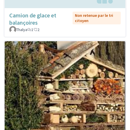
Camion de glace et
Non retenue par le tri
citoyen
balançoires
Thalya
1
2