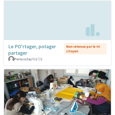
Le PO'rtager, potager
Non retenue par le tri
citoyen
partager
PeriscoZay
1
1