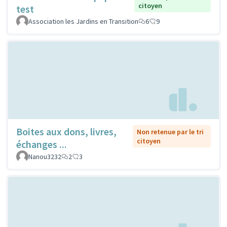
citoyen
test
Association les Jardins en Transition
6
9
Boites aux dons, livres,
Non retenue par le tri
citoyen
échanges ...
Nanou3232
2
3