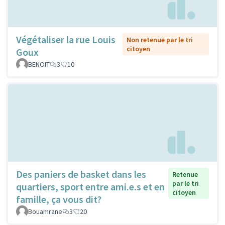
Végétaliser la rue Louis
Non retenue par le tri
citoyen
Goux
BENOIT
3
10
Des paniers de basket dans les
Retenue
par le tri
quartiers, sport entre ami.e.s et en
citoyen
famille, ça vous dit?
Bouamrane
3
20