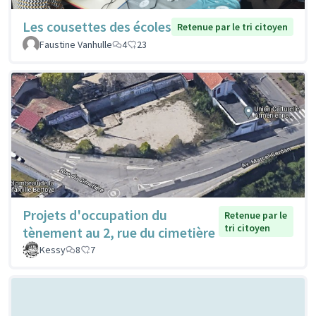
Les cousettes des écoles
Retenue par le tri citoyen
Faustine Vanhulle
4
23
Projets d'occupation du
Retenue par le
tri citoyen
tènement au 2, rue du cimetière
Kessy
8
7