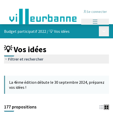
Se connecter
Menu princi
Menu p
Budget participatif 2022
/
💡 Vos idées
💡 Vos idées
Filtrer et rechercher
Passer la carte
Leaflet
|
©
OpenStreetMap
contributors
L'élément suivant est une carte qui présente les éléments de cet
+
La 4ème édition débute le 30 septembre 2024, préparez
−
vos idées !
177 propositions