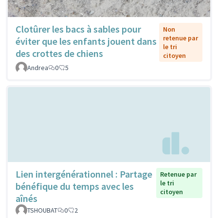
Clotûrer les bacs à sables pour
Non
retenue par
éviter que les enfants jouent dans
le tri
des crottes de chiens
citoyen
Andrea
0
5
Lien intergénérationnel : Partage
Retenue par
le tri
bénéfique du temps avec les
citoyen
aînés
TSHOUBAT
0
2