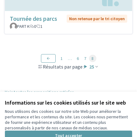
Tournée des parcs
Non retenue par le tri citoyen
PART K
0
1
1
…
6
7
8
Résultats par page :
25
Voir toutes les propositions retirées
Informations sur les cookies utilisés sur le site web
Nous utilisons des cookies sur notre site Web pour améliorer la
Conditions d'utilisation
performance et les contenus du site. Les cookies nous permettent
Paramètres des cookies
de fournir une expérience utilisateur et un contenu plus
Participez Villeurbanne sur X
Participez Villeurbanne sur Facebook
Participez Villeurbanne sur Instagram
Participez Villeurbanne sur YouTube
personnalisés à partir de nos canaux de médias sociaux.
(Lien externe)
(Lien externe)
(Lien externe)
(Lien externe)
Tout accepter