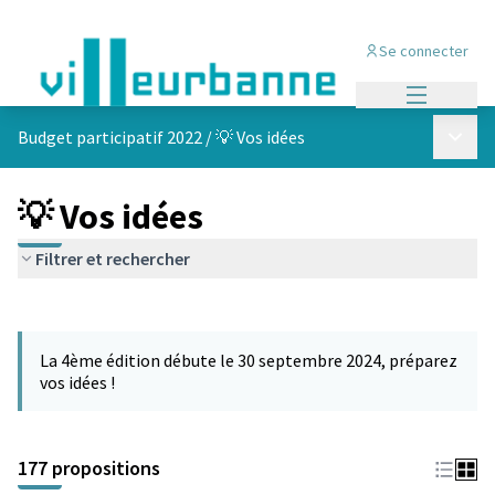
Se connecter
Menu princi
Menu p
Budget participatif 2022
/
💡 Vos idées
💡 Vos idées
Filtrer et rechercher
Passer la carte
Leaflet
|
©
OpenStreetMap
contributors
L'élément suivant est une carte qui présente les éléments de cet
+
La 4ème édition débute le 30 septembre 2024, préparez
−
vos idées !
177 propositions