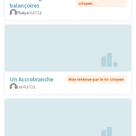
citoyen
balançoires
Thalya
1
2
Un Accrobranche
Non retenue par le tri citoyen
Lrs
1
1