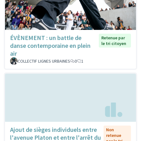
ÉVÈNEMENT : un battle de
Retenue par
le tri citoyen
danse contemporaine en plein
air
COLLECTIF LIGNES URBAINES
0
1
Ajout de sièges individuels entre
Non
retenue
l'avenue Platon et entre l'arrêt du