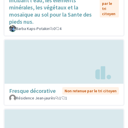
incluant l'eau, les éléments
par le
minérales, les végétaux et la
tri
mosaïque au sol pour la Sante des
citoyen
pieds nus.
Barba Kaps-Potakin
0
4
Fresque décorative
Non retenue par le tri citoyen
Résidence Jean-jaurès
1
1