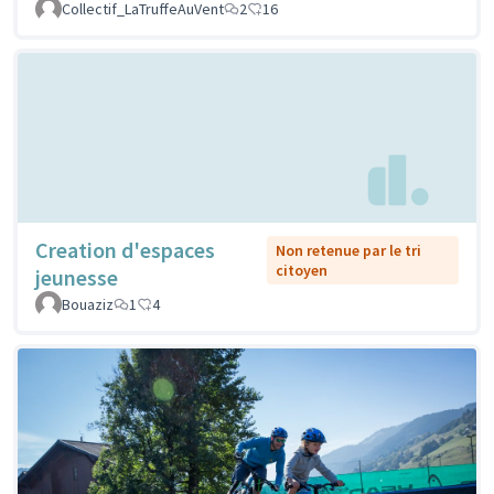
Collectif_LaTruffeAuVent
2
16
Creation d'espaces
Non retenue par le tri
citoyen
jeunesse
Bouaziz
1
4