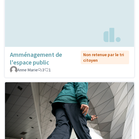
Amménagement de
Non retenue par le tri
citoyen
l'espace public
Anne Marie
3
1