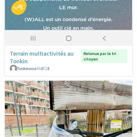
Terrain multiactivités au
Retenue par le tri
citoyen
Tonkin
Tonkinoise
0
8