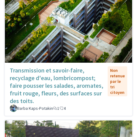
Transmission et savoir-faire,
Non
retenue
recyclage d'eau, lombricompost;
par le
faire pousser les salades, aromates,
tri
fruit rouge, fleurs, des surfaces sur
citoyen
des toits.
Barba Kaps-Potakin
1
4