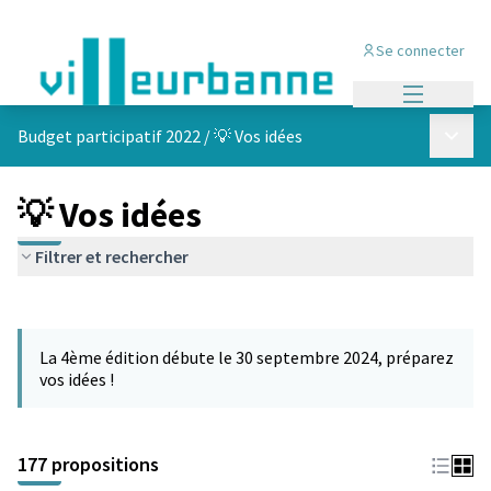
Se connecter
Menu princi
Menu p
Budget participatif 2022
/
💡 Vos idées
💡 Vos idées
Filtrer et rechercher
Passer la carte
Leaflet
|
©
OpenStreetMap
contributors
L'élément suivant est une carte qui présente les éléments de cet
+
La 4ème édition débute le 30 septembre 2024, préparez
−
vos idées !
177 propositions