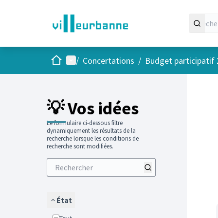
Accueil
Menu principal
/
Concertations
/
Budget participatif
Passer
L'élément
+
−
💡 Vos idées
Le formulaire ci-dessous filtre
dynamiquement les résultats de la
recherche lorsque les conditions de
recherche sont modifiées.
État