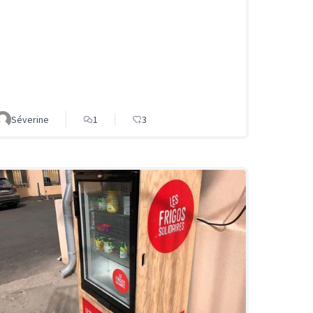
Séverine
1
3