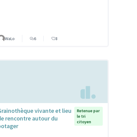
WaLo
6
8
Grainothèque vivante et lieu
Retenue par
le tri
de rencontre autour du
citoyen
potager