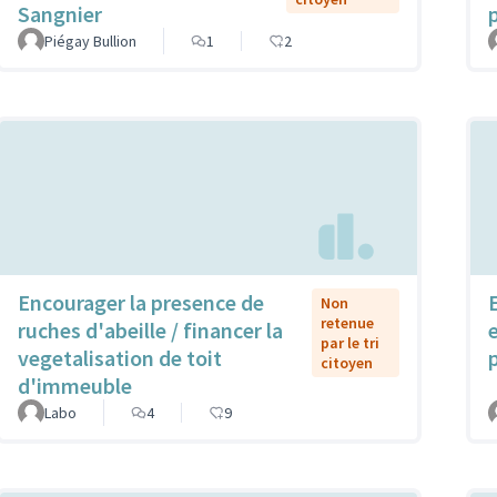
Sangnier
Piégay Bullion
1
2
Encourager la presence de
Non
retenue
ruches d'abeille / financer la
par le tri
vegetalisation de toit
citoyen
d'immeuble
Labo
4
9