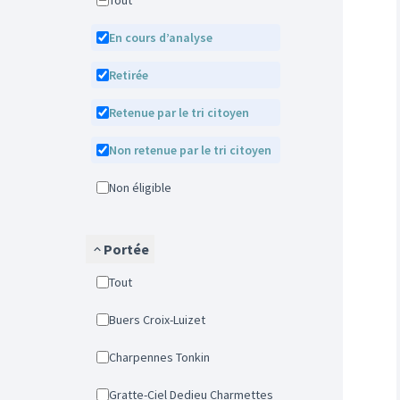
Tout
En cours d’analyse
Retirée
Retenue par le tri citoyen
Non retenue par le tri citoyen
Non éligible
Portée
Tout
Buers Croix-Luizet
Charpennes Tonkin
Gratte-Ciel Dedieu Charmettes