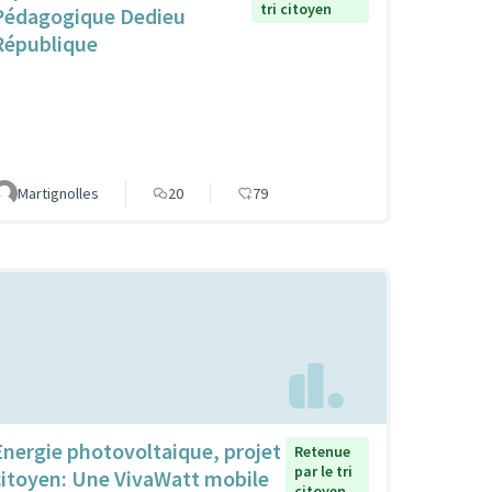
tri citoyen
Pédagogique Dedieu
République
Martignolles
20
79
Energie photovoltaique, projet
Retenue
par le tri
citoyen: Une VivaWatt mobile
citoyen