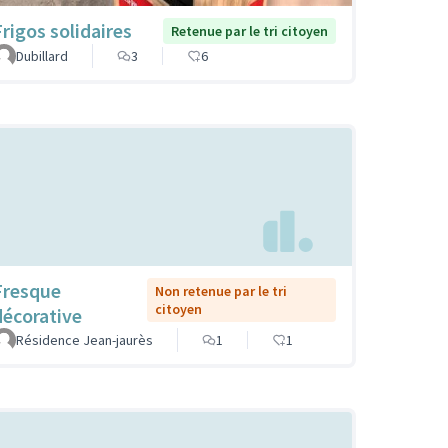
Frigos solidaires
Retenue par le tri citoyen
Dubillard
3
6
Fresque
Non retenue par le tri
citoyen
décorative
Résidence Jean-jaurès
1
1