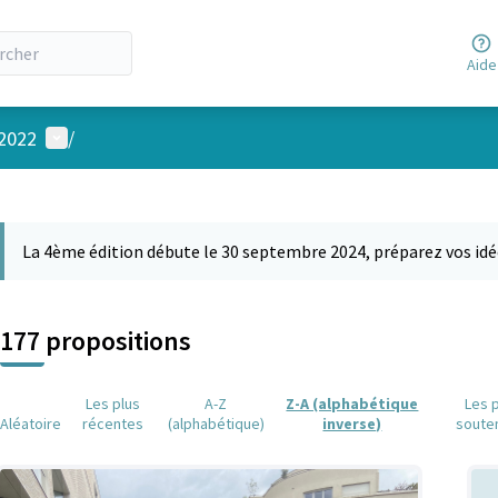
Aide
Menu utilisateur
 2022
/
 la carte
 suivant est une carte qui présente les éléments de cette page comm
La 4ème édition débute le 30 septembre 2024, préparez vos idé
177 propositions
Les plus
A-Z
Z-A (alphabétique
Les 
Aléatoire
récentes
(alphabétique)
inverse)
soute