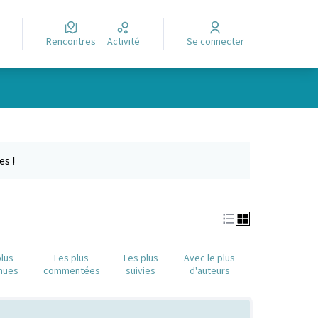
Rencontres
Activité
Se connecter
Leaflet
|
©
OpenStreetMap
contributors
e des points de carte. L'élément peut être utilisé avec un lecteur
es !
plus
Les plus
Les plus
Avec le plus
nues
commentées
suivies
d'auteurs