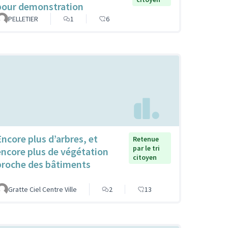
pour demonstration
PELLETIER
1
6
Encore plus d’arbres, et
Retenue
par le tri
encore plus de végétation
citoyen
proche des bâtiments
Gratte Ciel Centre Ville
2
13