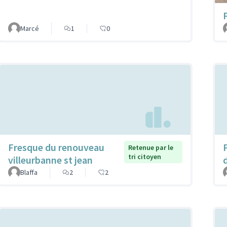
Marcé
1
0
Fresque du renouveau
Retenue par le
tri citoyen
villeurbanne st jean
Blaffa
2
2