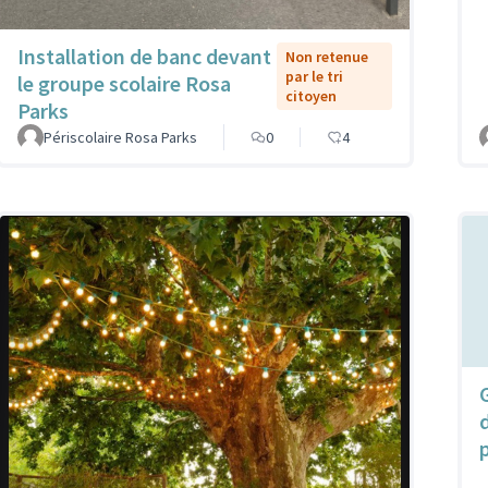
Installation de banc devant
Non retenue
par le tri
le groupe scolaire Rosa
citoyen
Parks
Périscolaire Rosa Parks
0
4