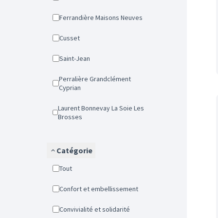
Ferrandière Maisons Neuves
Cusset
Saint-Jean
Perralière Grandclément
Cyprian
Laurent Bonnevay La Soie Les
Brosses
Catégorie
Tout
Confort et embellissement
Convivialité et solidarité