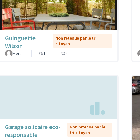
Guinguette
Non retenue par le tri
citoyen
Wilson
Merlin
1
4
Garage solidaire eco-
Non retenue par le
tri citoyen
responsable