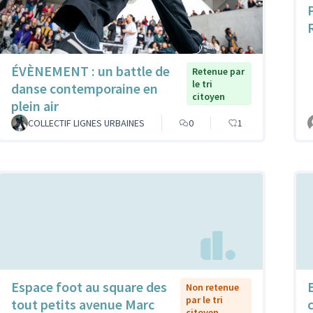
ÉVÈNEMENT : un battle de
Retenue par
le tri
danse contemporaine en
citoyen
plein air
COLLECTIF LIGNES URBAINES
0
1
Espace foot au square des
Non retenue
par le tri
tout petits avenue Marc
citoyen