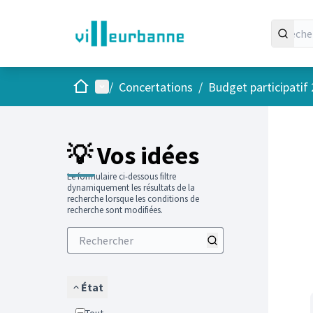
Accueil
Menu principal
/
Concertations
/
Budget participatif
Passer
L'élément
+
−
💡 Vos idées
Le formulaire ci-dessous filtre
dynamiquement les résultats de la
recherche lorsque les conditions de
recherche sont modifiées.
État