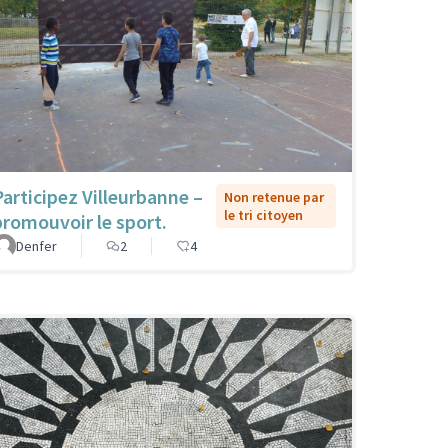
Participez Villeurbanne –
Non retenue par
le tri citoyen
promouvoir le sport.
Denfer
2
4