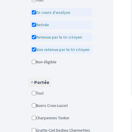
Tout
En cours d’analyse
Retirée
Retenue par le tri citoyen
Non retenue par le tri citoyen
Non éligible
Portée
Tout
Buers Croix-Luizet
Charpennes Tonkin
Gratte-Ciel Dedieu Charmettes