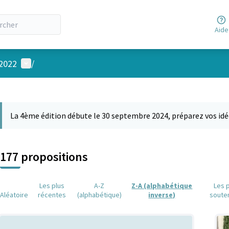
Aide
Menu utilisateur
 2022
/
 la carte
 suivant est une carte qui présente les éléments de cette page comm
La 4ème édition débute le 30 septembre 2024, préparez vos idé
177 propositions
Les plus
A-Z
Z-A (alphabétique
Les 
Aléatoire
récentes
(alphabétique)
inverse)
soute