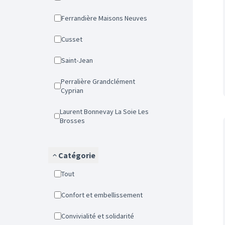
Ferrandière Maisons Neuves
Cusset
Saint-Jean
Perralière Grandclément
Cyprian
Laurent Bonnevay La Soie Les
Brosses
Catégorie
Tout
Confort et embellissement
Convivialité et solidarité