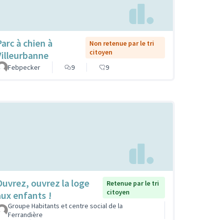
Parc à chien à
Non retenue par le tri
citoyen
Villeurbanne
Febpecker
9
9
Ouvrez, ouvrez la loge
Retenue par le tri
citoyen
aux enfants !
Groupe Habitants et centre social de la
Ferrandière