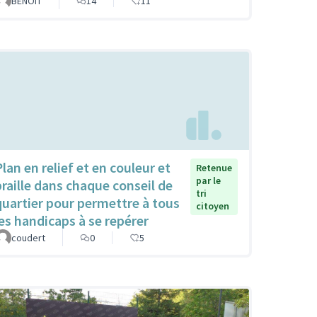
BENOIT
14
11
Plan en relief et en couleur et
Retenue
par le
braille dans chaque conseil de
tri
quartier pour permettre à tous
citoyen
les handicaps à se repérer
coudert
0
5