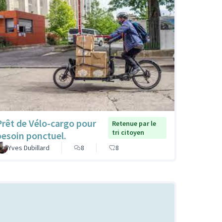
Prêt de Vélo-cargo pour
Retenue par le
tri citoyen
besoin ponctuel.
Yves Dubillard
8
8