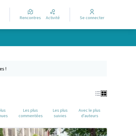
Rencontres
Activité
Se connecter
Leaflet
|
©
OpenStreetMap
contributors
e des points de carte. L'élément peut être utilisé avec un lecteur
es !
plus
Les plus
Les plus
Avec le plus
nues
commentées
suivies
d'auteurs