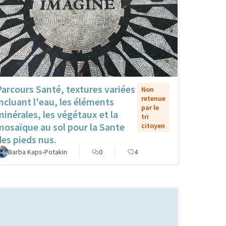
Parcours Santé, textures variées
Non
retenue
incluant l'eau, les éléments
par le
minérales, les végétaux et la
tri
mosaïque au sol pour la Sante
citoyen
des pieds nus.
Barba Kaps-Potakin
0
4