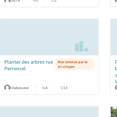
LALCA
1
2
Planter des arbres rue
Non retenue par le
tri citoyen
Perroncel
Chabasseur
4
13