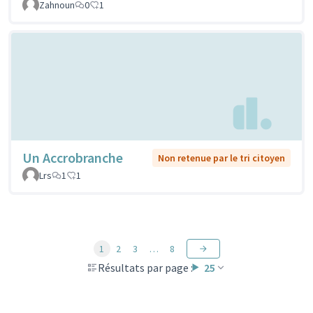
Zahnoun
0
1
Un Accrobranche
Non retenue par le tri citoyen
Lrs
1
1
1
2
3
…
8
Résultats par page :
25