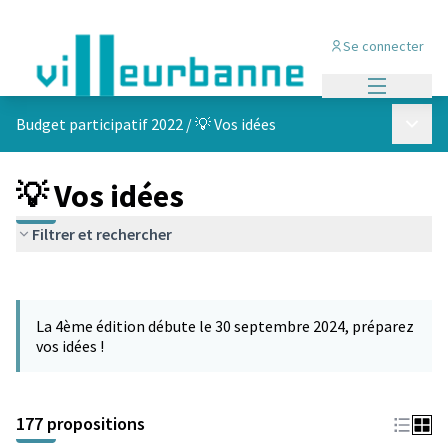
Se connecter
Menu princi
Menu p
Budget participatif 2022
/
💡 Vos idées
💡 Vos idées
Filtrer et rechercher
Passer la carte
Leaflet
|
©
OpenStreetMap
contributors
L'élément suivant est une carte qui présente les éléments de cet
+
La 4ème édition débute le 30 septembre 2024, préparez
−
vos idées !
177 propositions