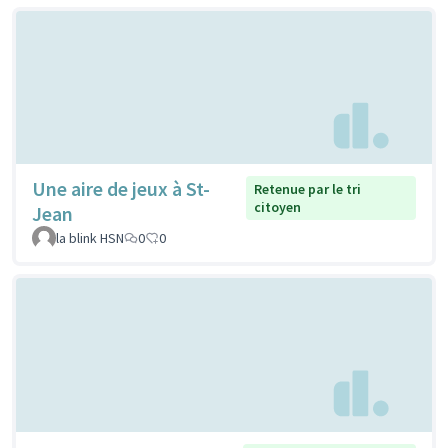
Une aire de jeux à St-
Retenue par le tri
citoyen
Jean
la blink HSN
0
0