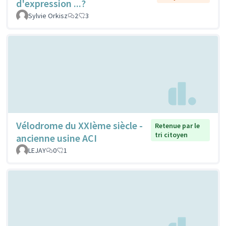
d'expression ...?
Sylvie Orkisz
2
3
Vélodrome du XXIème siècle -
Retenue par le
tri citoyen
ancienne usine ACI
LEJAY
0
1