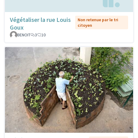
Végétaliser la rue Louis
Non retenue par le tri
citoyen
Goux
BENOIT
3
10