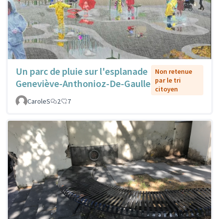
Un parc de pluie sur l'esplanade
Non retenue
par le tri
Geneviève-Anthonioz-De-Gaulle
citoyen
CaroleS
2
7