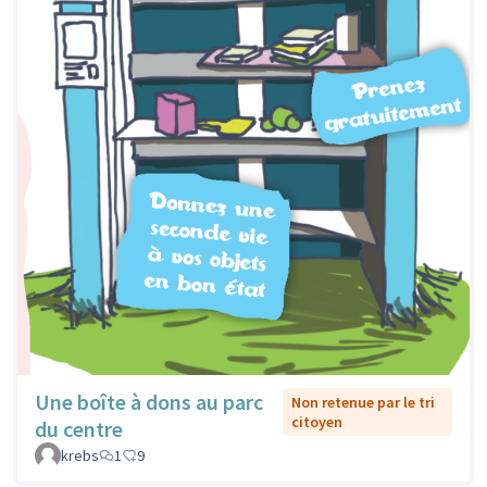
Une boîte à dons au parc
Non retenue par le tri
citoyen
du centre
krebs
1
9