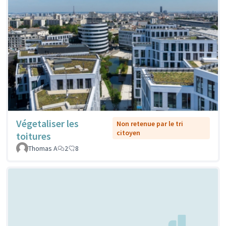
Végetaliser les
Non retenue par le tri
citoyen
toitures
Thomas A
2
8