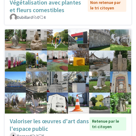
Végétalisation avec plantes
Non retenue par
le tri citoyen
et fleurs comestibles
Dubillard
0
4
Valoriser les œuvres d'art dans
Retenue par le
tri citoyen
l'espace public
Bernard
3
5