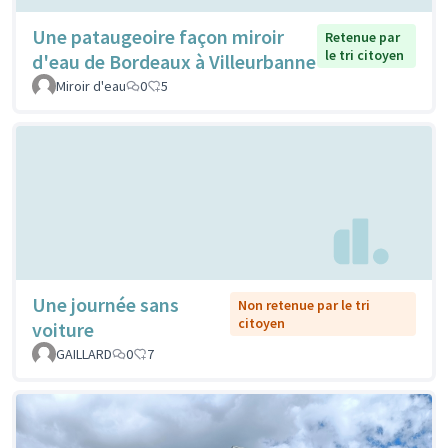
Une pataugeoire façon miroir
Retenue par
le tri citoyen
d'eau de Bordeaux à Villeurbanne
Miroir d'eau
0
5
Une journée sans
Non retenue par le tri
citoyen
voiture
GAILLARD
0
7