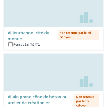
Villeurbanne, cité du
Non retenue par le tri
citoyen
monde
PeriscoZay
1
2
Vilain grand cône de béton ou
Non retenue
par le tri
atelier de création et
citoyen