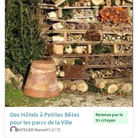
Des Hôtels à Petites Bêtes
Retenue par le
tri citoyen
pour les parcs de la Ville
BATELIER Manuel
2
5