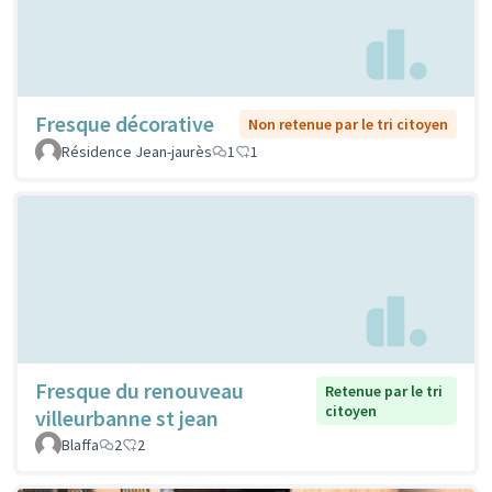
Fresque décorative
Non retenue par le tri citoyen
Résidence Jean-jaurès
1
1
Fresque du renouveau
Retenue par le tri
citoyen
villeurbanne st jean
Blaffa
2
2