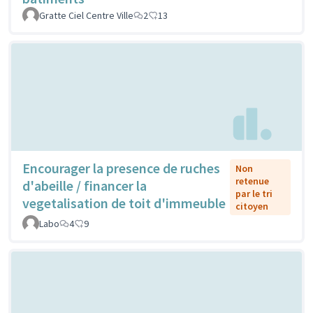
Gratte Ciel Centre Ville
2
13
Encourager la presence de ruches
Non
retenue
d'abeille / financer la
par le tri
vegetalisation de toit d'immeuble
citoyen
Labo
4
9