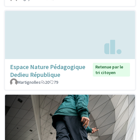
Espace Nature Pédagogique
Retenue par le
tri citoyen
Dedieu République
Martignolles
20
79