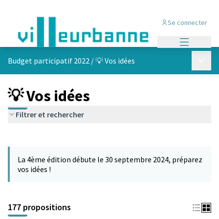
Se connecter
Menu princi
Menu p
Budget participatif 2022
/
💡 Vos idées
💡 Vos idées
Filtrer et rechercher
Passer la carte
Leaflet
|
©
OpenStreetMap
contributors
L'élément suivant est une carte qui présente les éléments de cet
+
La 4ème édition débute le 30 septembre 2024, préparez
−
vos idées !
177 propositions