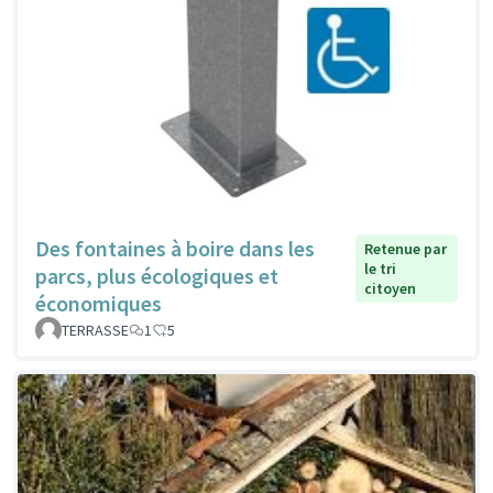
Des fontaines à boire dans les
Retenue par
le tri
parcs, plus écologiques et
citoyen
économiques
TERRASSE
1
5