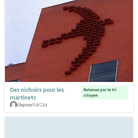
Des nichoirs pour les
Retenue par le tri
citoyen
martinets
Chipson
3
13