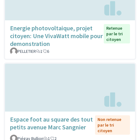
Energie photovoltaique, projet
Retenue
par le tri
citoyen: Une VivaWatt mobile pour
citoyen
demonstration
PELLETIER
1
6
Espace foot au square des tout
Non retenue
par le tri
petits avenue Marc Sangnier
citoyen
Piégay Bullion
1
2