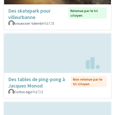
Des skatepark pour
Retenue par le tri
citoyen
villeurbanne
bouaissier Valentin
1
5
Des tables de ping-pong à
Non retenue par le
tri citoyen
Jacques Monod
Cotton-tige
1
2