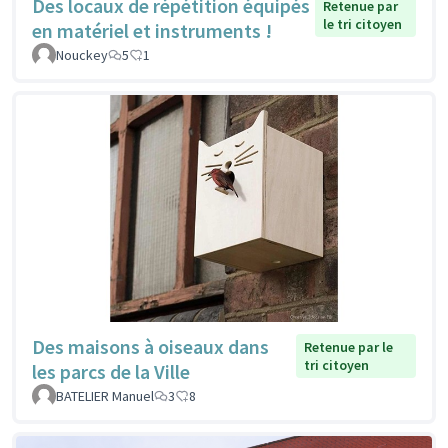
Des locaux de répétition équipés
Retenue par
le tri citoyen
en matériel et instruments !
Nouckey
5
1
Des maisons à oiseaux dans
Retenue par le
tri citoyen
les parcs de la Ville
BATELIER Manuel
3
8