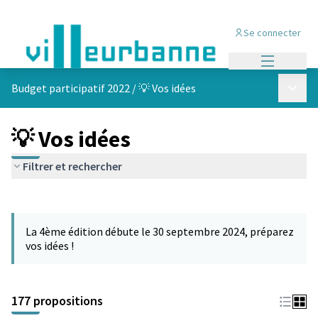
Se connecter
Menu princi
Menu p
Budget participatif 2022
/
💡 Vos idées
💡 Vos idées
Filtrer et rechercher
Passer la carte
Leaflet
|
©
OpenStreetMap
contributors
L'élément suivant est une carte qui présente les éléments de cet
+
La 4ème édition débute le 30 septembre 2024, préparez
−
vos idées !
177 propositions