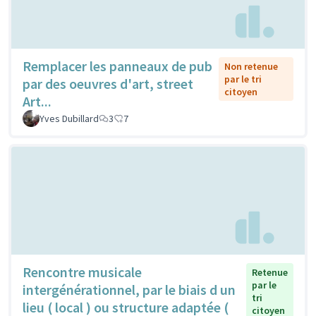
Remplacer les panneaux de pub
Non retenue
par le tri
par des oeuvres d'art, street
citoyen
Art...
Yves Dubillard
3
7
Rencontre musicale
Retenue
par le
intergénérationnel, par le biais d un
tri
lieu ( local ) ou structure adaptée (
citoyen