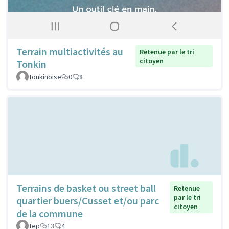
Terrain multiactivités au
Retenue par le tri
citoyen
Tonkin
Tonkinoise
0
8
Terrains de basket ou street ball
Retenue
par le tri
quartier buers/Cusset et/ou parc
citoyen
de la commune
Tep
13
4