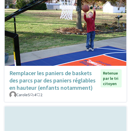
Remplacer les paniers de baskets
Retenue
par le tri
des parcs par des paniers réglables
citoyen
en hauteur (enfants notamment)
CaroleS
4
2