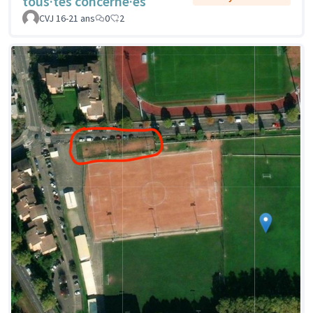
tous·tes concerné·es
CVJ 16-21 ans
0
2