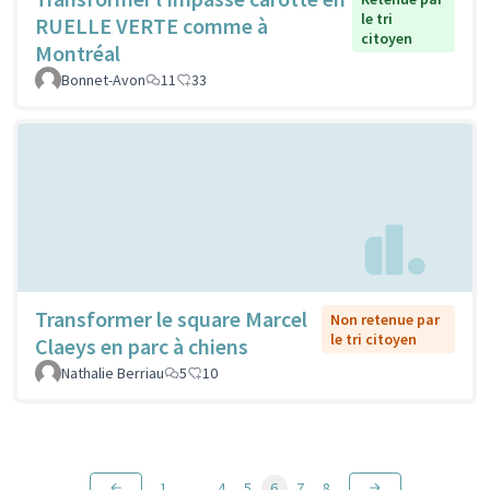
le tri
RUELLE VERTE comme à
citoyen
Montréal
Bonnet-Avon
11
33
Transformer le square Marcel
Non retenue par
le tri citoyen
Claeys en parc à chiens
Nathalie Berriau
5
10
1
…
4
5
6
7
8