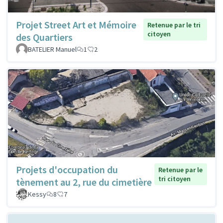
Projet Street Art et Mémoire
Retenue par le tri
citoyen
des Quartiers
BATELIER Manuel
1
2
Projets d'occupation du
Retenue par le
tri citoyen
tènement au 2, rue du cimetière
Kessy
8
7