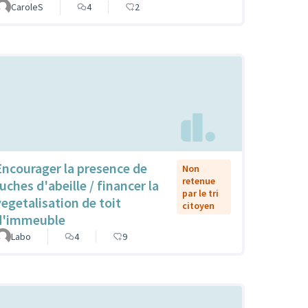
CaroleS
4
2
Encourager la presence de
Non
retenue
uches d'abeille / financer la
par le tri
vegetalisation de toit
citoyen
d'immeuble
Labo
4
9