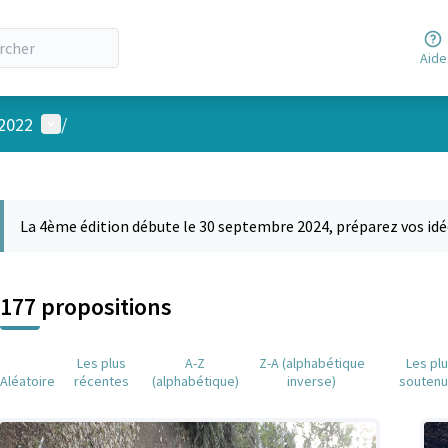
Aide
Menu utilisateur
 2022
/
 la carte
 suivant est une carte qui présente les éléments de cette page comm
La 4ème édition débute le 30 septembre 2024, préparez vos idé
177 propositions
Les plus
A-Z
Z-A (alphabétique
Les pl
Aléatoire
récentes
(alphabétique)
inverse)
souten