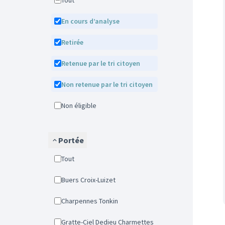
Tout
En cours d’analyse
Retirée
Retenue par le tri citoyen
Non retenue par le tri citoyen
Non éligible
Portée
Tout
Buers Croix-Luizet
Charpennes Tonkin
Gratte-Ciel Dedieu Charmettes