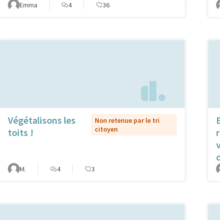
Emma
4
36
Végétalisons les
Non retenue par le tri
citoyen
toits !
r
M.
4
3