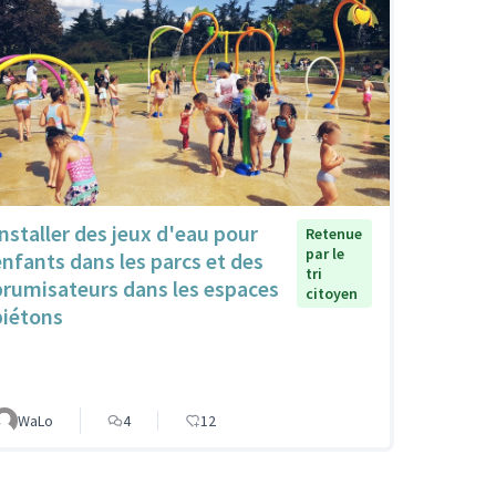
Installer des jeux d'eau pour
Retenue
par le
enfants dans les parcs et des
tri
brumisateurs dans les espaces
citoyen
piétons
WaLo
4
12