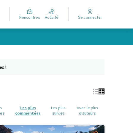
Rencontres
Activité
Se connecter
Leaflet
|
©
OpenStreetMap
contributors
e des points de carte. L'élément peut être utilisé avec un lecteur
es !
us
Les plus
Les plus
Avec le plus
ues
commentées
suivies
d'auteurs