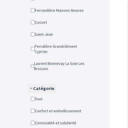
Ferrandière Maisons Neuves
Cusset
Saint-Jean
Perralière Grandclément
Cyprian
Laurent Bonnevay La Soie Les
Brosses
Catégorie
Tout
Confort et embellissement
Convivialité et solidarité