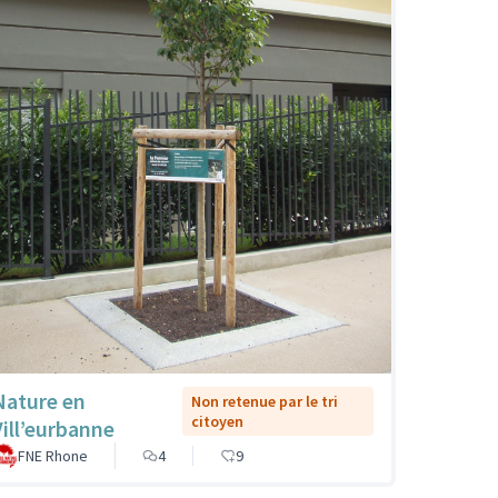
Nature en
Non retenue par le tri
citoyen
Vill’eurbanne
FNE Rhone
4
9