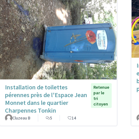
Installation de toilettes
Retenue
par le
pérennes près de l'Espace Jean
tri
Monnet dans le quartier
citoyen
Charpennes Tonkin
Cluzeau B
5
14