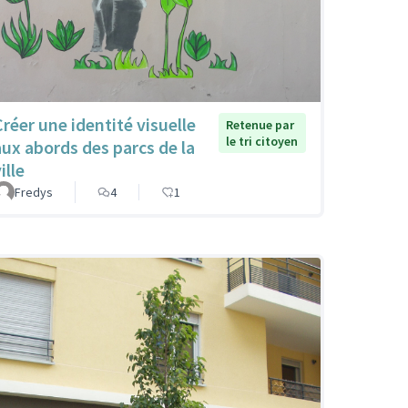
Créer une identité visuelle
Retenue par
le tri citoyen
aux abords des parcs de la
ille
Fredys
4
1