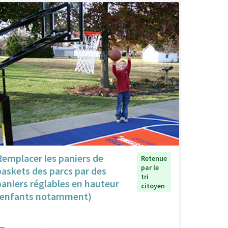
Remplacer les paniers de
Retenue
par le
baskets des parcs par des
tri
paniers réglables en hauteur
citoyen
(enfants notamment)