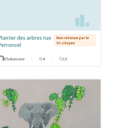
Planter des arbres rue
Non retenue par le
tri citoyen
Perroncel
Chabasseur
4
13