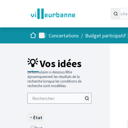
Accueil
Menu principal
/
Concertations
/
Budget participatif
Passer
L'élément
+
−
💡 Vos idées
Le formulaire ci-dessous filtre
dynamiquement les résultats de la
recherche lorsque les conditions de
recherche sont modifiées.
État