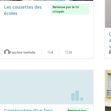
Les cousettes des
Retenue par le tri
citoyen
écoles
v
Faustine Vanhulle
4
23
Construction d'un four
Retenue par