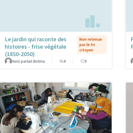
Le jardin qui raconte des
Non retenue
par le tri
histoires - frise végétale
citoyen
(1850-2050)
Ainsi parlait Botma
4
9