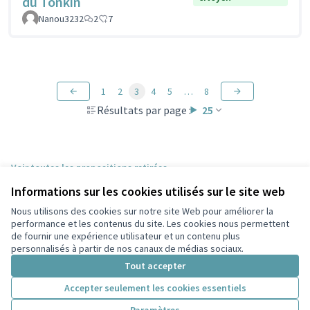
du Tonkin
Nanou3232
2
7
1
2
3
4
5
…
8
Résultats par page :
25
Voir toutes les propositions retirées
Informations sur les cookies utilisés sur le site web
Nous utilisons des cookies sur notre site Web pour améliorer la
Conditions d'utilisation
performance et les contenus du site. Les cookies nous permettent
Paramètres des cookies
de fournir une expérience utilisateur et un contenu plus
Participez Villeurbanne sur X
Participez Villeurbanne sur Facebook
Participez Villeurbanne sur Instagram
Participez Villeurbanne sur YouTube
personnalisés à partir de nos canaux de médias sociaux.
(Lien externe)
(Lien externe)
(Lien externe)
(Lien externe)
Tout accepter
Accepter seulement les cookies essentiels
Licence Cre
(Lien extern