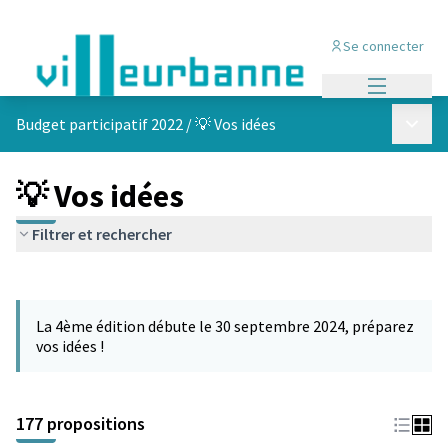
Se connecter
Menu princi
Menu p
Budget participatif 2022
/
💡 Vos idées
💡 Vos idées
Filtrer et rechercher
Passer la carte
Leaflet
|
©
OpenStreetMap
contributors
L'élément suivant est une carte qui présente les éléments de cet
+
La 4ème édition débute le 30 septembre 2024, préparez
−
vos idées !
177 propositions