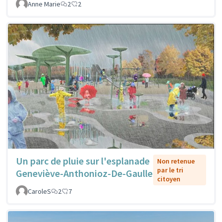
Anne Marie
2
2
Un parc de pluie sur l'esplanade
Non retenue
par le tri
Geneviève-Anthonioz-De-Gaulle
citoyen
CaroleS
2
7