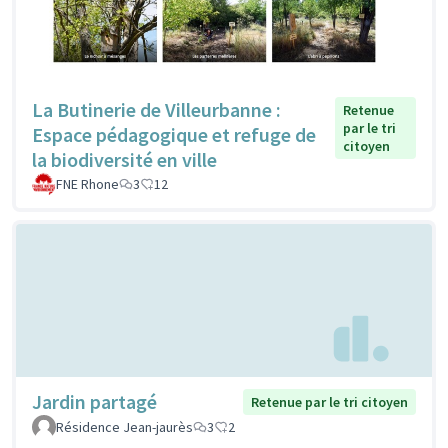
La Butinerie de Villeurbanne :
Retenue
par le tri
Espace pédagogique et refuge de
citoyen
la biodiversité en ville
FNE Rhone
3
12
Jardin partagé
Retenue par le tri citoyen
Résidence Jean-jaurès
3
2