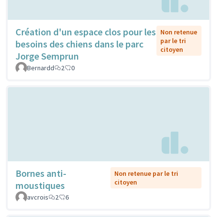
Création d'un espace clos pour les
Non retenue
par le tri
besoins des chiens dans le parc
citoyen
Jorge Semprun
Bernardd
2
0
Bornes anti-
Non retenue par le tri
citoyen
moustiques
avcrois
2
6