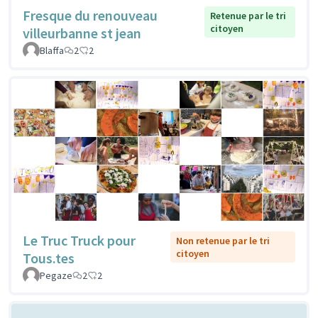
Fresque du renouveau
Retenue par le tri
citoyen
villeurbanne st jean
Blaffa
2
2
Le Truc Truck pour
Non retenue par le tri
citoyen
Tous.tes
Pegaze
2
2