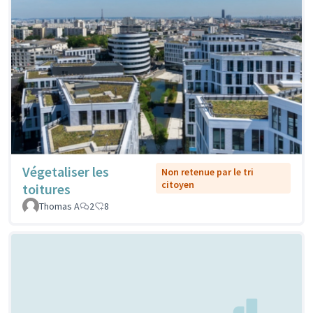
Végetaliser les
Non retenue par le tri
citoyen
toitures
Thomas A
2
8