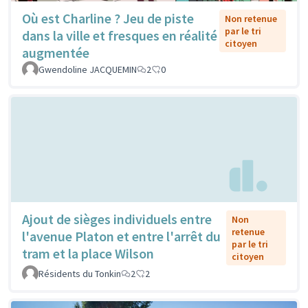
Où est Charline ? Jeu de piste
Non retenue
par le tri
dans la ville et fresques en réalité
citoyen
augmentée
Gwendoline JACQUEMIN
2
0
Ajout de sièges individuels entre
Non
retenue
l'avenue Platon et entre l'arrêt du
par le tri
tram et la place Wilson
citoyen
Résidents du Tonkin
2
2