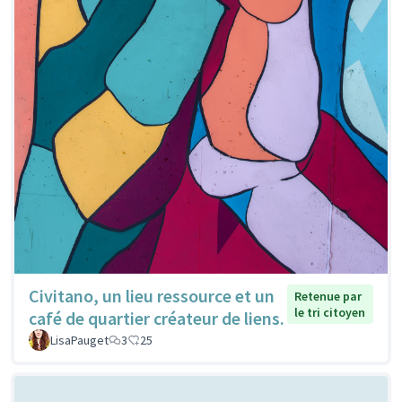
Civitano, un lieu ressource et un
Retenue par
le tri citoyen
café de quartier créateur de liens.
LisaPauget
3
25