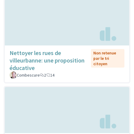
Nettoyer les rues de
Non retenue
par le tri
villeurbanne: une proposition
citoyen
éducative
Combescure
2
14