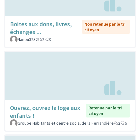
Boites aux dons, livres,
Non retenue par le tri
citoyen
échanges ...
Nanou3232
2
3
Ouvrez, ouvrez la loge aux
Retenue par le tri
citoyen
enfants !
Groupe Habitants et centre social de la Ferrandière
2
6