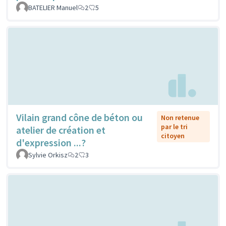
BATELIER Manuel
2
5
Vilain grand cône de béton ou
Non retenue
par le tri
atelier de création et
citoyen
d'expression ...?
Sylvie Orkisz
2
3